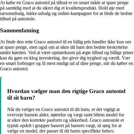
At købe en Graco autostol på tilbud er en smart måde at spare penge
på samtidig med at du sikrer dig et kvalitetsprodukt. Hold øje med
sæsonudsalg, lukke-udsalg og online-kampagner for at finde de bedste
tilbud på autostole.
Sammenfatning
At finde den rette Graco autostol til en billig pris handler ikke kun om
at spare penge, men også om at sikre dit barn den bedste beskyttelse
under kørslen. Ved at være opmærksom på ægte tilbud og billige priser
kan du gøre en klog investering, der giver dig tryghed og værdi. Vær
en smart forbruger og få mest muligt ud af dine penge, når du køber en
Graco autostol.
Hvordan vælger man den rigtige Graco autostol
til sit barn?
Når du vælger en Graco autostol til dit barn, er det vigtigt at
overveje barnets alder, størrelse og vægt samt bilens model for
at sikre den korrekte pasform og sikkerhed. Graco autostole er
typisk opdelt i grupper baseret på barnets vægt, så sørg for at
vælge en model, der passer til dit barns specifikke behov.