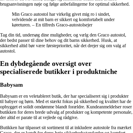
brugsanvisningen nøje og følge anbefalingerne for optimal sikkerhed.
Min Graco autostol har virkelig givet mig ro i sindet,
velvidende at mit barn er sikkert og komfortabelt under
køreturen. – En tilfreds Graco-autostolsejer
Tag din tid, undersøg dine muligheder, og vælg den Graco autostol,
der bedst passer til dine behov og dit barns sikkerhed. Husk, at
sikkerhed altid bør være førsteprioritet, når det drejer sig om valg af
autostol.
En dybdegående oversigt over
specialiserede butikker i produktniche
Babysam
Babysam er en veletableret butik, der har specialiseret sig i produkter
til babyer og børn. Med et stærkt fokus på sikkerhed og kvalitet har de
opbygget et solidt omdømme blandt forældre. Kundeanmeldelser roser
butikken for deres brede udvalg af produkter og kompetente personale,
der altid er parate til at vejlede og rådgive.
Butikken har tilpasset sit sortiment til at inkludere autostole fra mærket
Graco, der er kendt for deres høje sikkerhedsstandarder og komfort.