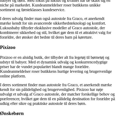
babyer og børn. Med fokus på luksus og kvalitet har de skabt sig en
niche på markedet. Kundeanmeldelser roser butikkens unikke
sortiment og førsteklasses kundeservice.
I deres udvalg finder man også autostole fra Graco, et anerkendt
mærke kendt for sin avancerede sikkerhedsteknologi og komfort.
Luksusbaby tilbyder eksklusive modeller af Graco autostole, der
kombinerer sikkerhed og stil, hvilket gør dem til et attraktivt valg for
forældre, der ønsker det bedste til deres barn på køreture.
Pixizoo
Pixizoo er en alsidig butik, der tilbyder alt fra legetøj til børnetøj og
udstyr til babyer. Med et dynamisk udvalg og konkurrencedygtige
priser har de vundet popularitet blandt mange forældre.
Kundeanmeldelser roser butikkens hurtige levering og brugervenlige
online platform.
I deres sortiment finder man autostole fra Graco, et anerkendt mærke
kendt for sin pålidelighed og brugervenlighed. Pixizoo har nøje
udvalgt et udvalg af Graco autostole, der matcher forskellige behov og
præferencer, hvilket gør dem til en pålidelig destination for forældre på
udkig efter sikre og praktiske autostole til deres børn.
Ønskebørn