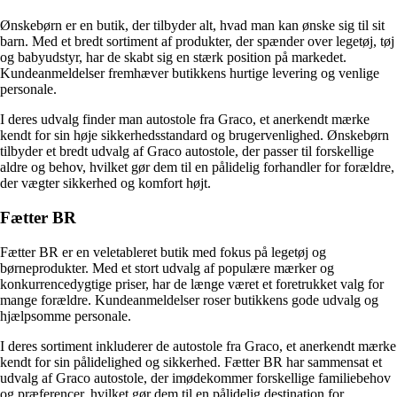
Ønskebørn er en butik, der tilbyder alt, hvad man kan ønske sig til sit
barn. Med et bredt sortiment af produkter, der spænder over legetøj, tøj
og babyudstyr, har de skabt sig en stærk position på markedet.
Kundeanmeldelser fremhæver butikkens hurtige levering og venlige
personale.
I deres udvalg finder man autostole fra Graco, et anerkendt mærke
kendt for sin høje sikkerhedsstandard og brugervenlighed. Ønskebørn
tilbyder et bredt udvalg af Graco autostole, der passer til forskellige
aldre og behov, hvilket gør dem til en pålidelig forhandler for forældre,
der vægter sikkerhed og komfort højt.
Fætter BR
Fætter BR er en veletableret butik med fokus på legetøj og
børneprodukter. Med et stort udvalg af populære mærker og
konkurrencedygtige priser, har de længe været et foretrukket valg for
mange forældre. Kundeanmeldelser roser butikkens gode udvalg og
hjælpsomme personale.
I deres sortiment inkluderer de autostole fra Graco, et anerkendt mærke
kendt for sin pålidelighed og sikkerhed. Fætter BR har sammensat et
udvalg af Graco autostole, der imødekommer forskellige familiebehov
og præferencer, hvilket gør dem til en pålidelig destination for