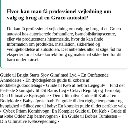
Hvor kan man få professionel vejledning om
valg og brug af en Graco autostol?
Du kan få professionel vejledning om valg og brug af en Graco
autostol hos autoriserede forhandlere, børnebilsikringscentre,
eller via producentens hjemmeside, hvor du kan finde
information om produkter, installation, sikkerhed og
vedligeholdelse af autostolen. Det anbefales altid at søge råd fra
eksperter for at sikre korrekt brug og maksimal sikkerhed for dit
barn under kørsel.
Guide til Bright Starts Sjov Giraf med Lyd – En Omfattende
Anmeldelse
•
En dybdegående guide til købere af
doddlebags|doodlebags
•
Guide til Køb af Sebra Legegulv – Find det
Perfekte Skumgulv til Dit Barns Leg
•
Celavi Regntøj og Termotøj:
Den Ultimative Købsguide
•
Den Ultimative Guide til Køb af en
Bodykjole
•
Babys første bad: En guide til den rigtige temperatur og
hyppighed
•
Silkedyne til baby: En komplet guide til det perfekte valg
•
Cybex Priam Kombivogn: En Komplet Guide til Dit Køb
•
Guide til
at købe Odder Zip barnevognen
•
En Guide til Bobles Tumlesten –
Din Ultimative Købsvejledning
•