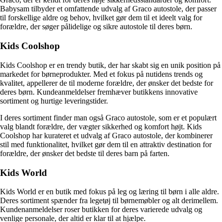
Babysam tilbyder et omfattende udvalg af Graco autostole, der passer
til forskellige aldre og behov, hvilket gør dem til et ideelt valg for
forældre, der søger pålidelige og sikre autostole til deres børn.
Kids Coolshop
Kids Coolshop er en trendy butik, der har skabt sig en unik position på
markedet for børneprodukter. Med et fokus på nutidens trends og
kvalitet, appellerer de til moderne forældre, der ønsker det bedste for
deres børn. Kundeanmeldelser fremhæver butikkens innovative
sortiment og hurtige leveringstider.
I deres sortiment finder man også Graco autostole, som er et populært
valg blandt forældre, der vægter sikkerhed og komfort højt. Kids
Coolshop har kurateret et udvalg af Graco autostole, der kombinerer
stil med funktionalitet, hvilket gør dem til en attraktiv destination for
forældre, der ønsker det bedste til deres barn på farten.
Kids World
Kids World er en butik med fokus på leg og læring til børn i alle aldre.
Deres sortiment spænder fra legetøj til børnemøbler og alt derimellem.
Kundenanmeldelser roser butikken for deres varierede udvalg og
venlige personale, der altid er klar til at hjælpe.