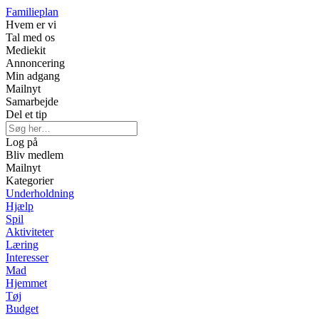
Familieplan
Hvem er vi
Tal med os
Mediekit
Annoncering
Min adgang
Mailnyt
Samarbejde
Del et tip
Log på
Bliv medlem
Mailnyt
Kategorier
Underholdning
Hjælp
Spil
Aktiviteter
Læring
Interesser
Mad
Hjemmet
Tøj
Budget