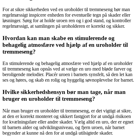
For at sikre sikkerheden ved en uroholder til tremmeseng bør man
regelmæssigt inspicere enheden for eventuelle tegn på skader eller
løsninger. Sørg for at holde uroen ren og i god stand, og kontroller
regelmæssigt, at samlingen på uroholderen er korrekt og sikker.
Hvordan kan man skabe en stimulerende og
behagelig atmosfære ved hjælp af en uroholder til
tremmeseng?
En stimulerende og behagelig atmosfære ved hjælp af en uroholder
til tremmeseng kan opnås ved at vælge en uro med bløde farver og
beroligende melodier. Placér uroen i barnets synsfelt, så den let kan
ses og høres, og skab en rolig og hyggelig søvnoplevelse for barnet.
Hvilke sikkerhedshensyn bør man tage, når man
bruger en uroholder til tremmeseng?
Når man bruger en uroholder til tremmeseng, er det vigtigt at sikre,
at den er korrekt monteret og sikkert fastgjort for at undgå risikoen
for kvælningsfare eller andre skader. Vælg altid en uro, der er egnet
til barnets alder og udviklingsniveau, og fjern uroen, når barnet
begynder at kunne nå den for at undgå utilsigtede skader.