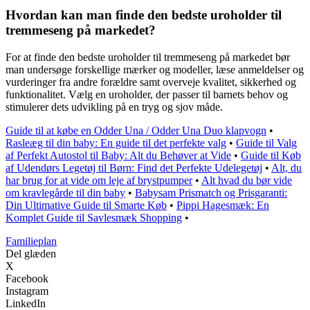
Hvordan kan man finde den bedste uroholder til
tremmeseng på markedet?
For at finde den bedste uroholder til tremmeseng på markedet bør
man undersøge forskellige mærker og modeller, læse anmeldelser og
vurderinger fra andre forældre samt overveje kvalitet, sikkerhed og
funktionalitet. Vælg en uroholder, der passer til barnets behov og
stimulerer dets udvikling på en tryg og sjov måde.
Guide til at købe en Odder Una / Odder Una Duo klapvogn
•
Rasleæg til din baby: En guide til det perfekte valg
•
Guide til Valg
af Perfekt Autostol til Baby: Alt du Behøver at Vide
•
Guide til Køb
af Udendørs Legetøj til Børn: Find det Perfekte Udelegetøj
•
Alt, du
har brug for at vide om leje af brystpumper
•
Alt hvad du bør vide
om kravlegårde til din baby
•
Babysam Prismatch og Prisgaranti:
Din Ultimative Guide til Smarte Køb
•
Pippi Hagesmæk: En
Komplet Guide til Savlesmæk Shopping
•
Familieplan
Del glæden
X
Facebook
Instagram
LinkedIn