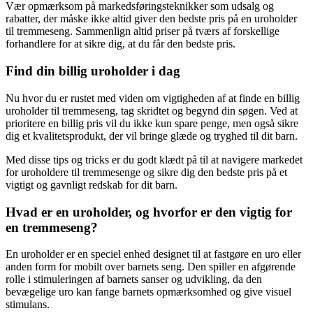
Vær opmærksom på markedsføringsteknikker som udsalg og
rabatter, der måske ikke altid giver den bedste pris på en uroholder
til tremmeseng. Sammenlign altid priser på tværs af forskellige
forhandlere for at sikre dig, at du får den bedste pris.
Find din billig uroholder i dag
Nu hvor du er rustet med viden om vigtigheden af at finde en billig
uroholder til tremmeseng, tag skridtet og begynd din søgen. Ved at
prioritere en billig pris vil du ikke kun spare penge, men også sikre
dig et kvalitetsprodukt, der vil bringe glæde og tryghed til dit barn.
Med disse tips og tricks er du godt klædt på til at navigere markedet
for uroholdere til tremmesenge og sikre dig den bedste pris på et
vigtigt og gavnligt redskab for dit barn.
Hvad er en uroholder, og hvorfor er den vigtig for
en tremmeseng?
En uroholder er en speciel enhed designet til at fastgøre en uro eller
anden form for mobilt over barnets seng. Den spiller en afgørende
rolle i stimuleringen af barnets sanser og udvikling, da den
bevægelige uro kan fange barnets opmærksomhed og give visuel
stimulans.