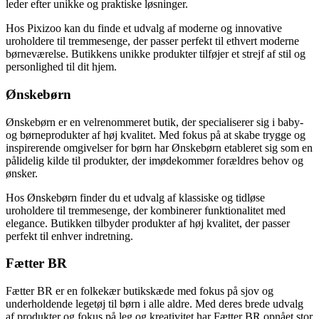
leder efter unikke og praktiske løsninger.
Hos Pixizoo kan du finde et udvalg af moderne og innovative
uroholdere til tremmesenge, der passer perfekt til ethvert moderne
børneværelse. Butikkens unikke produkter tilføjer et strejf af stil og
personlighed til dit hjem.
Ønskebørn
Ønskebørn er en velrenommeret butik, der specialiserer sig i baby-
og børneprodukter af høj kvalitet. Med fokus på at skabe trygge og
inspirerende omgivelser for børn har Ønskebørn etableret sig som en
pålidelig kilde til produkter, der imødekommer forældres behov og
ønsker.
Hos Ønskebørn finder du et udvalg af klassiske og tidløse
uroholdere til tremmesenge, der kombinerer funktionalitet med
elegance. Butikken tilbyder produkter af høj kvalitet, der passer
perfekt til enhver indretning.
Fætter BR
Fætter BR er en folkekær butikskæde med fokus på sjov og
underholdende legetøj til børn i alle aldre. Med deres brede udvalg
af produkter og fokus på leg og kreativitet har Fætter BR opnået stor