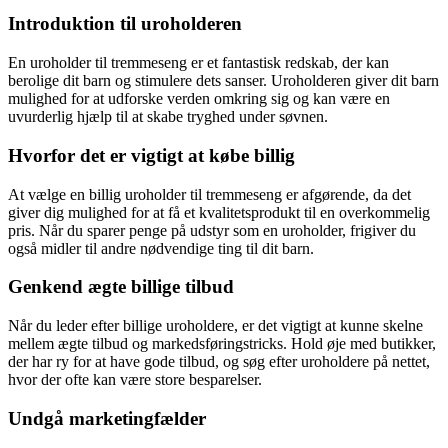
Introduktion til uroholderen
En uroholder til tremmeseng er et fantastisk redskab, der kan
berolige dit barn og stimulere dets sanser. Uroholderen giver dit barn
mulighed for at udforske verden omkring sig og kan være en
uvurderlig hjælp til at skabe tryghed under søvnen.
Hvorfor det er vigtigt at købe billig
At vælge en billig uroholder til tremmeseng er afgørende, da det
giver dig mulighed for at få et kvalitetsprodukt til en overkommelig
pris. Når du sparer penge på udstyr som en uroholder, frigiver du
også midler til andre nødvendige ting til dit barn.
Genkend ægte billige tilbud
Når du leder efter billige uroholdere, er det vigtigt at kunne skelne
mellem ægte tilbud og markedsføringstricks. Hold øje med butikker,
der har ry for at have gode tilbud, og søg efter uroholdere på nettet,
hvor der ofte kan være store besparelser.
Undgå marketingfælder