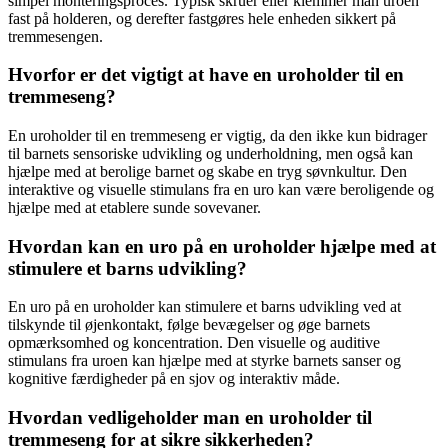
simpel monteringsproces. Typisk skruer eller klemmer man uroen
fast på holderen, og derefter fastgøres hele enheden sikkert på
tremmesengen.
Hvorfor er det vigtigt at have en uroholder til en
tremmeseng?
En uroholder til en tremmeseng er vigtig, da den ikke kun bidrager
til barnets sensoriske udvikling og underholdning, men også kan
hjælpe med at berolige barnet og skabe en tryg søvnkultur. Den
interaktive og visuelle stimulans fra en uro kan være beroligende og
hjælpe med at etablere sunde sovevaner.
Hvordan kan en uro på en uroholder hjælpe med at
stimulere et barns udvikling?
En uro på en uroholder kan stimulere et barns udvikling ved at
tilskynde til øjenkontakt, følge bevægelser og øge barnets
opmærksomhed og koncentration. Den visuelle og auditive
stimulans fra uroen kan hjælpe med at styrke barnets sanser og
kognitive færdigheder på en sjov og interaktiv måde.
Hvordan vedligeholder man en uroholder til
tremmeseng for at sikre sikkerheden?