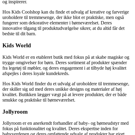
og inspirerer.
Hos Kids Coolshop kan du finde et udvalg af kreative og farverige
uroholdere til tremmesenge, der ikke blot er praktiske, men også
fungerer som dekorative elementer i børneværelset. Deres
innovative tilgang til produktudvælgelse sikrer, at du altid får det
bedste til dit barn.
Kids World
Kids World er en etableret butik med fokus på at skabe magiske og
trygge omgivelser for børn. Deres sortiment af produkter spænder
fra legetøj til møbler, og deres engagement i at tilbyde høj kvalitet
afspejles i deres loyale kundekreds.
Hos Kids World finder du et udvalg af uroholdere til tremmesenge,
der skiller sig ud med deres unikke designs og materialer af høj
kvalitet. Butikken lægger vægt på at levere produkter, der er både
smukke og praktiske til børneværelset.
Jollyroom
Jollyroom er en anerkendt forhandler af baby- og børneudstyr med
fokus på funktionalitet og kvalitet. Deres ekspertise inden for
babyverdenen og deres omfattende udvalg af produkter har gjort