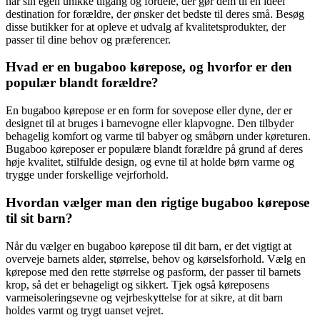
har sin egen unikke tilgang og fordele, der gør dem til en ideel
destination for forældre, der ønsker det bedste til deres små. Besøg
disse butikker for at opleve et udvalg af kvalitetsprodukter, der
passer til dine behov og præferencer.
Hvad er en bugaboo kørepose, og hvorfor er den
populær blandt forældre?
En bugaboo kørepose er en form for sovepose eller dyne, der er
designet til at bruges i barnevogne eller klapvogne. Den tilbyder
behagelig komfort og varme til babyer og småbørn under køreturen.
Bugaboo køreposer er populære blandt forældre på grund af deres
høje kvalitet, stilfulde design, og evne til at holde børn varme og
trygge under forskellige vejrforhold.
Hvordan vælger man den rigtige bugaboo kørepose
til sit barn?
Når du vælger en bugaboo kørepose til dit barn, er det vigtigt at
overveje barnets alder, størrelse, behov og kørselsforhold. Vælg en
kørepose med den rette størrelse og pasform, der passer til barnets
krop, så det er behageligt og sikkert. Tjek også køreposens
varmeisoleringsevne og vejrbeskyttelse for at sikre, at dit barn
holdes varmt og trygt uanset vejret.