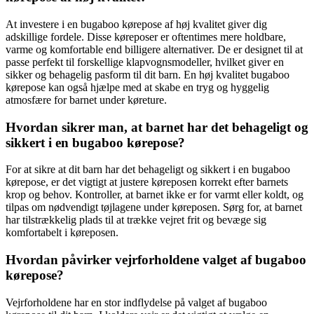
At investere i en bugaboo kørepose af høj kvalitet giver dig
adskillige fordele. Disse køreposer er oftentimes mere holdbare,
varme og komfortable end billigere alternativer. De er designet til at
passe perfekt til forskellige klapvognsmodeller, hvilket giver en
sikker og behagelig pasform til dit barn. En høj kvalitet bugaboo
kørepose kan også hjælpe med at skabe en tryg og hyggelig
atmosfære for barnet under køreture.
Hvordan sikrer man, at barnet har det behageligt og
sikkert i en bugaboo kørepose?
For at sikre at dit barn har det behageligt og sikkert i en bugaboo
kørepose, er det vigtigt at justere køreposen korrekt efter barnets
krop og behov. Kontroller, at barnet ikke er for varmt eller koldt, og
tilpas om nødvendigt tøjlagene under køreposen. Sørg for, at barnet
har tilstrækkelig plads til at trække vejret frit og bevæge sig
komfortabelt i køreposen.
Hvordan påvirker vejrforholdene valget af bugaboo
kørepose?
Vejrforholdene har en stor indflydelse på valget af bugaboo