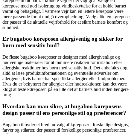
kørepose til dit barn. I koldere vejr er det vigtigt at vælge en
kørepose med god isolering og vindbeskyttelse for at holde barnet
varmt og behageligt. I varmere vejr kan en lettere kørepose være
mere passende for at undgå overophedning. Vælg altid en kørepose,
der passer til de aktuelle vejrforhold for at sikre barnets komfort og
sundhed.
Er bugaboo køreposen allergivenlig og sikker for
børn med sensitiv hud?
De fleste bugaboo køreposer er designet med allergivenlige og
hudvenlige materialer for at minimere risikoen for irritation eller
allergiske reaktioner hos børn med sensitiv hud. Det anbefales dog
altid at læse produktinformationen og eventuelle advarsler om
allergener, hvis barnet har specifikke allergier eller hudproblemer.
Hvis du er bekymret for allergier eller hudreaktioner, kan det være
klogt at teste køreposen på en lille del af barnets hud inden længere
brug.
Hvordan kan man sikre, at bugaboo køreposens
design passer til ens personlige stil og præferencer?
Bugaboo tilbyder et bredt udvalg af køreposer i forskellige designs,
farver og stilarter, der passer til forskellige personlige præferencer.