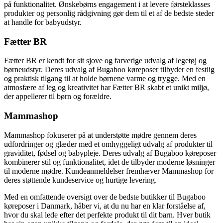
på funktionalitet. Ønskebørns engagement i at levere førsteklasses
produkter og personlig rådgivning gør dem til et af de bedste steder
at handle for babyudstyr.
Fætter BR
Fætter BR er kendt for sit sjove og farverige udvalg af legetøj og
børneudstyr. Deres udvalg af Bugaboo køreposer tilbyder en festlig
og praktisk tilgang til at holde børnene varme og trygge. Med en
atmosfære af leg og kreativitet har Fætter BR skabt et unikt miljø,
der appellerer til børn og forældre.
Mammashop
Mammashop fokuserer på at understøtte mødre gennem deres
udfordringer og glæder med et omhyggeligt udvalg af produkter til
graviditet, fødsel og babypleje. Deres udvalg af Bugaboo køreposer
kombinerer stil og funktionalitet, idet de tilbyder moderne løsninger
til moderne mødre. Kundeanmeldelser fremhæver Mammashop for
deres støttende kundeservice og hurtige levering.
Med en omfattende oversigt over de bedste butikker til Bugaboo
køreposer i Danmark, håber vi, at du nu har en klar forståelse af,
hvor du skal lede efter det perfekte produkt til dit barn. Hver butik