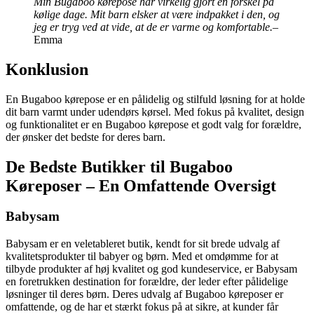
Min Bugaboo kørepose har virkelig gjort en forskel på
kølige dage. Mit barn elsker at være indpakket i den, og
jeg er tryg ved at vide, at de er varme og komfortable.
–
Emma
Konklusion
En Bugaboo kørepose er en pålidelig og stilfuld løsning for at holde
dit barn varmt under udendørs kørsel. Med fokus på kvalitet, design
og funktionalitet er en Bugaboo kørepose et godt valg for forældre,
der ønsker det bedste for deres barn.
De Bedste Butikker til Bugaboo
Køreposer – En Omfattende Oversigt
Babysam
Babysam er en veletableret butik, kendt for sit brede udvalg af
kvalitetsprodukter til babyer og børn. Med et omdømme for at
tilbyde produkter af høj kvalitet og god kundeservice, er Babysam
en foretrukken destination for forældre, der leder efter pålidelige
løsninger til deres børn. Deres udvalg af Bugaboo køreposer er
omfattende, og de har et stærkt fokus på at sikre, at kunder får