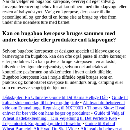
Når du vælger en bugaboo kørepose, overvej dit eget stilvalg,
farvepræferencer og behov for at koordinere med din klapvogn eller
resten af babyudstyret. Vælg en kørepose, der passer til din
personlige stil og gør det til en fornøjelse at bruge og vise frem
under dine udendørs ture med barnet.
Kan en bugaboo kørepose bruges sammen med
andre køretøjer eller produkter end klapvogne?
Selvom bugaboo køreposen er designet specielt til klapvogne og
barnevogne fra bugaboo, kan den ofte også passe til andre køretøjer
eller produkter. Du kan prøve at bruge køreposen i en autostol,
bilsæde eller lignende rejseudstyr, selvom det anbefales at
kontrollere pasformen og sikkerheden i hvert enkelt tilfælde.
Bugaboo køreposen kan i nogle tilfælde også bruges som en
praktisk og komfortabel sovepose til udendørs brug, camping eller
som en reserve sengetøj derhjemme.
Dåbskjoler: En Ultimativ Guide til Dit Barns Hellige Dåb
•
Guide til
køb af stoleunderlag til babyer og højstole
•
Alt hvad du behøver at
vide om Emmaljunga Regnslag til NXT90B
•
Thomas Skov: Hvad
enhver far bør vide om hans bøger og produkter
•
Guide til Valg af
Wheat Badebeklædning – Din Vejledning til Det Perfekte Køb
•
Leje autostol: En grundig guide til forældre
•
Guide til Køb af
Wheat Børnetøj: Alt Hvad Du Skal Vide
•
Alt hvad du behøver at