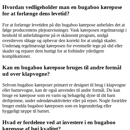
Hvordan vedligeholder man en bugaboo kørepose
for at forlænge dens levetid?
For at forlænge levetiden på din bugaboo kørepose anbefales det at
følge producentens plejeanvisninger. Vask køreposen regelmæssigt i
henhold til anbefalingerne på et skånsomt program, undgå
overdreven slitage og opbevar den korrekt for at undgå skader.
Undersøg regelmæssigt køreposen for eventuelle tegn på slid eller
skader og reparer dem hurtigt for at forhindre yderligere
komplikationer.
Kan en bugaboo kørepose bruges til andre formål
ud over klapvogne?
Selvom bugaboo køreposer primært er designet til brug i klapvogne
eller barnevogne, kan de også anvendes til andre formål. Du kan
bruge en kørepose som en varm og behagelig dyne til dit barn
derhjemme, under udendørsaktiviteter eller på rejser. Nogle forældre
bruger endda bugaboo køreposen som en legeunderlag eller
hyggeligt tæppe til barnet.
Hvad er fordelene ved at investere i en bugaboo
kørepose af høj kvalitet?