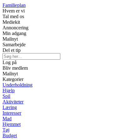
Familieplan
Hvem er vi
Tal med os
Mediekit
Annoncering
Min adgang
Mailnyt
Samarbejde
Del et tip
Log på
Bliv medlem
Mailnyt
Kategorier
Underholdning
Hjælp
Spil
Aktiviteter
Læring
Interesser
Mad
Hjemmet
Tøj
Budget