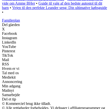
vide om Amme BHer
•
Guide til valg af den bedste autostol til dit
barn
•
Vejen til den perfekte Leander seng: Din ultimative købsguide
•
Familieplan
Del glæden
X
Facebook
Instagram
LinkedIn
YouTube
Pinterest
TikTok
Mail
RSS
Hvem er vi
Tal med os
Mediekit
Annoncering
Min adgang
Mailnyt
Samarbejde
Del et tip
© Kommerciel brug ikke tilladt.
© Alle rettigheder forbeholdes. Vi deltager i affiliateprogrammer og