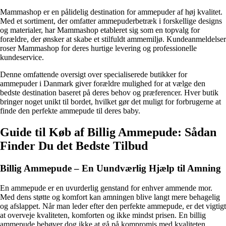
Mammashop er en pålidelig destination for ammepuder af høj kvalitet.
Med et sortiment, der omfatter ammepuderbetræk i forskellige designs
og materialer, har Mammashop etableret sig som en topvalg for
forældre, der ønsker at skabe et stilfuldt ammemiljø. Kundeanmeldelser
roser Mammashop for deres hurtige levering og professionelle
kundeservice.
Denne omfattende oversigt over specialiserede butikker for
ammepuder i Danmark giver forældre mulighed for at vælge den
bedste destination baseret på deres behov og præferencer. Hver butik
bringer noget unikt til bordet, hvilket gør det muligt for forbrugerne at
finde den perfekte ammepude til deres baby.
Guide til Køb af Billig Ammepude: Sådan
Finder Du det Bedste Tilbud
Billig Ammepude – En Uundværlig Hjælp til Amning
En ammepude er en uvurderlig genstand for enhver ammende mor.
Med dens støtte og komfort kan amningen blive langt mere behagelig
og afslappet. Når man leder efter den perfekte ammepude, er det vigtigt
at overveje kvaliteten, komforten og ikke mindst prisen. En billig
ammepude behøver dog ikke at gå på kompromis med kvaliteten.