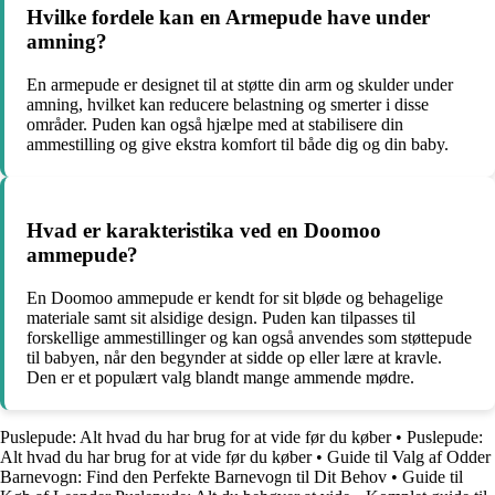
Hvilke fordele kan en Armepude have under
amning?
En armepude er designet til at støtte din arm og skulder under
amning, hvilket kan reducere belastning og smerter i disse
områder. Puden kan også hjælpe med at stabilisere din
ammestilling og give ekstra komfort til både dig og din baby.
Hvad er karakteristika ved en Doomoo
ammepude?
En Doomoo ammepude er kendt for sit bløde og behagelige
materiale samt sit alsidige design. Puden kan tilpasses til
forskellige ammestillinger og kan også anvendes som støttepude
til babyen, når den begynder at sidde op eller lære at kravle.
Den er et populært valg blandt mange ammende mødre.
Puslepude: Alt hvad du har brug for at vide før du køber
•
Puslepude:
Alt hvad du har brug for at vide før du køber
•
Guide til Valg af Odder
Barnevogn: Find den Perfekte Barnevogn til Dit Behov
•
Guide til