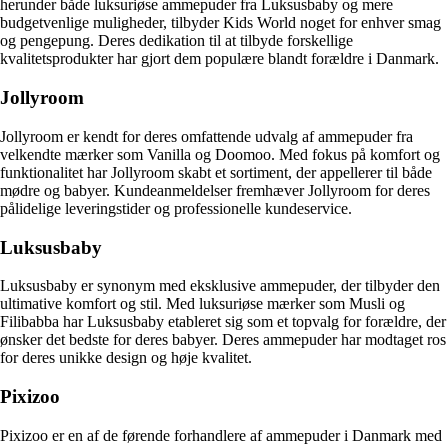
herunder både luksuriøse ammepuder fra Luksusbaby og mere
budgetvenlige muligheder, tilbyder Kids World noget for enhver smag
og pengepung. Deres dedikation til at tilbyde forskellige
kvalitetsprodukter har gjort dem populære blandt forældre i Danmark.
Jollyroom
Jollyroom er kendt for deres omfattende udvalg af ammepuder fra
velkendte mærker som Vanilla og Doomoo. Med fokus på komfort og
funktionalitet har Jollyroom skabt et sortiment, der appellerer til både
mødre og babyer. Kundeanmeldelser fremhæver Jollyroom for deres
pålidelige leveringstider og professionelle kundeservice.
Luksusbaby
Luksusbaby er synonym med eksklusive ammepuder, der tilbyder den
ultimative komfort og stil. Med luksuriøse mærker som Musli og
Filibabba har Luksusbaby etableret sig som et topvalg for forældre, der
ønsker det bedste for deres babyer. Deres ammepuder har modtaget ros
for deres unikke design og høje kvalitet.
Pixizoo
Pixizoo er en af de førende forhandlere af ammepuder i Danmark med