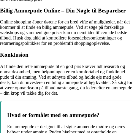
Billig Ammepude Online – Din Nøgle til Besparelser
Online shopping åbner dørene for en bred vifte af muligheder, når det
kommer til at finde en billig ammepude. Ved at søge på forskellige
webshops og sammenligne priser kan du nemt identificere de bedste
tilbud. Husk dog altid at kontrollere forsendelsesomkostninger og
returneringspolitikker for en problemfri shoppingoplevelse.
Konklusion
At finde den rette ammepude til en god pris kræver lidt research og
opmærksomhed, men belønningen er en komfortabel og funktionel
pude til din amning. Ved at udnytte tilbud og holde øje med gode
deals, kan du investere i en billig ammepude af høj kvalitet. Så sørg for
at være opmærksom på tilbud næste gang, du leder efter en ammepude
– din krop vil takke dig for det.
Hvad er formålet med en ammepude?
En ammepude er designet til at støtte ammende mødre og deres
babyer under amning. Puden hjælper med at opretholde en