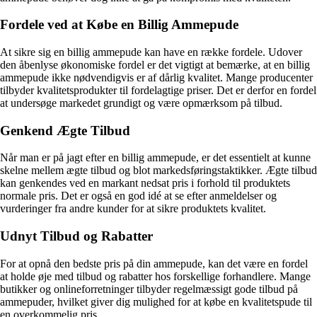
Fordele ved at Købe en Billig Ammepude
At sikre sig en billig ammepude kan have en række fordele. Udover
den åbenlyse økonomiske fordel er det vigtigt at bemærke, at en billig
ammepude ikke nødvendigvis er af dårlig kvalitet. Mange producenter
tilbyder kvalitetsprodukter til fordelagtige priser. Det er derfor en fordel
at undersøge markedet grundigt og være opmærksom på tilbud.
Genkend Ægte Tilbud
Når man er på jagt efter en billig ammepude, er det essentielt at kunne
skelne mellem ægte tilbud og blot markedsføringstaktikker. Ægte tilbud
kan genkendes ved en markant nedsat pris i forhold til produktets
normale pris. Det er også en god idé at se efter anmeldelser og
vurderinger fra andre kunder for at sikre produktets kvalitet.
Udnyt Tilbud og Rabatter
For at opnå den bedste pris på din ammepude, kan det være en fordel
at holde øje med tilbud og rabatter hos forskellige forhandlere. Mange
butikker og onlineforretninger tilbyder regelmæssigt gode tilbud på
ammepuder, hvilket giver dig mulighed for at købe en kvalitetspude til
en overkommelig pris.