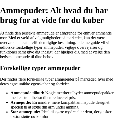
Ammepuder: Alt hvad du har
brug for at vide før du køber
At finde den perfekte ammepude er afgørende for enhver ammende
mor. Med et væld af valgmuligheder på markedet, kan det være
overvældende at træffe den rigtige beslutning. I denne guide vil vi
udforske forskellige typer ammepuder, vigtige overvejelser og
funktioner samt give dig indsigt, der hjælper dig med at vælge den
bedste ammepude til dine behov.
Forskellige typer ammepuder
Der findes flere forskellige typer ammepuder på markedet, hver med
deres egne unikke egenskaber og fordele:
Ammepude tilbud:
Nogle mærker tilbyder ammepudepakker
med ekstra tilbehør til en reduceret pris.
Armepude:
En mindre, mere kompakt ammepude designet
specielt til at støtte din arm under amning.
Stor ammepude:
Ideel til større mødre eller dem, der ønsker
ekstra støtte og komfort.