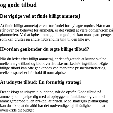
og gode tilbud
Det vigtige ved at finde billigt ammetøj
At finde billigt ammetøj er en stor fordel for nybagte mødre. Når man
står over for behovet for ammetøj, er det vigtigt at være opmærksom på
økonomien. Ved at købe ammetøj til en god pris kan man spare penge,
som kan bruges på andre nødvendige ting til den lille ny.
Hvordan genkender du ægte billige tilbud?
Når du leder efter billigt ammetøj, er det afgørende at kunne skelne
mellem ægte tilbud og blot overfladiske markedsføringstilbud. Ægte
billige tilbud kan ofte genkendes ved markante prisnedsættelser og
reelle besparelser i forhold til normalprisen.
At udnytte tilbud: En fornuftig strategi
Det er klogt at udnytte tilbuddene, når de opstår. Gode tilbud på
ammetøj kan hjælpe dig med at opbygge en funktionel og variabel
ammegarderobe til en brøkdel af prisen. Med strategisk planlægning
kan du sikre, at du altid har det nødvendige tøj til rådighed uden at
overskride dit budget.