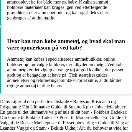
ammeoplevelse for både mor og baby. Kvalitetsammøj i
holdbare materialer kan bruges igen ved efterfølgende
graviditeter eller ammeperioder og kan også deles eller
genbruges af andre mødre.
Hvor kan man købe ammetøj, og hvad skal man
være opmærksom på ved køb?
Ammetøj kan købes i specialiserede ammebutikker, online
butikker og i udvalgte butikker, der tilbyder ammetøj. Ved køb
af ammetøj er det vigtigt at vælge tøj af god kvalitet, der passer
godt og er behageligt at have på. Tjek størrelsesguides,
anmeldelser og returneringspolitikker for at sikre, at du får det
rigtige ammetøj til dine behov.
Dåbssløjfer til den perfekte dåbskjole
•
Babysam Prismatch og
Prisgaranti: Din Ultimative Guide til Smarte Køb
•
Joha elefanthuer:
En guide til det ultimative valg af hue til dit barn
•
Foldbart Badekar:
Din Guide til Praktisk Luksus
•
Poser til Modermælk – En Guide til
Valg af de Bedste Mælkeposer til Fryseopbevaring
•
Guide til Valg af
Leander Vugge og Stativ
•
Bekids Uldtøj: Alt, du behøver at vide før