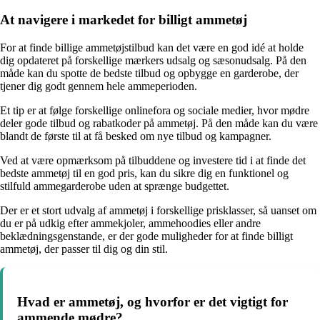
At navigere i markedet for billigt ammetøj
For at finde billige ammetøjstilbud kan det være en god idé at holde
dig opdateret på forskellige mærkers udsalg og sæsonudsalg. På den
måde kan du spotte de bedste tilbud og opbygge en garderobe, der
tjener dig godt gennem hele ammeperioden.
Et tip er at følge forskellige onlinefora og sociale medier, hvor mødre
deler gode tilbud og rabatkoder på ammetøj. På den måde kan du være
blandt de første til at få besked om nye tilbud og kampagner.
Ved at være opmærksom på tilbuddene og investere tid i at finde det
bedste ammetøj til en god pris, kan du sikre dig en funktionel og
stilfuld ammegarderobe uden at sprænge budgettet.
Der er et stort udvalg af ammetøj i forskellige prisklasser, så uanset om
du er på udkig efter ammekjoler, ammehoodies eller andre
beklædningsgenstande, er der gode muligheder for at finde billigt
ammetøj, der passer til dig og din stil.
Hvad er ammetøj, og hvorfor er det vigtigt for
ammende mødre?