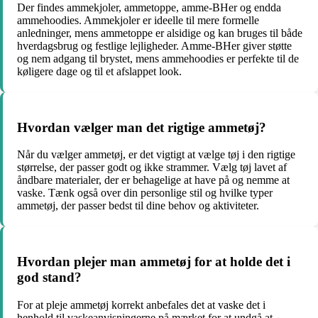
Der findes ammekjoler, ammetoppe, amme-BHer og endda
ammehoodies. Ammekjoler er ideelle til mere formelle
anledninger, mens ammetoppe er alsidige og kan bruges til både
hverdagsbrug og festlige lejligheder. Amme-BHer giver støtte
og nem adgang til brystet, mens ammehoodies er perfekte til de
køligere dage og til et afslappet look.
Hvordan vælger man det rigtige ammetøj?
Når du vælger ammetøj, er det vigtigt at vælge tøj i den rigtige
størrelse, der passer godt og ikke strammer. Vælg tøj lavet af
åndbare materialer, der er behagelige at have på og nemme at
vaske. Tænk også over din personlige stil og hvilke typer
ammetøj, der passer bedst til dine behov og aktiviteter.
Hvordan plejer man ammetøj for at holde det i
god stand?
For at pleje ammetøj korrekt anbefales det at vaske det i
henhold til vaskeanvisningerne på mærket for at undgå at