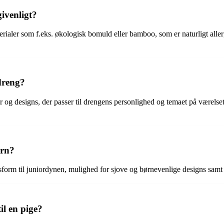
ivenligt?
terialer som f.eks. økologisk bomuld eller bamboo, som er naturligt alle
dreng?
 og designs, der passer til drengens personlighed og temaet på værelset
ørn?
sform til juniordynen, mulighed for sjove og børnevenlige designs samt m
il en pige?