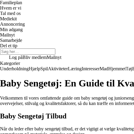
Familieplan
Hvem er vi
Tal med os
Mediekit
Annoncering
Min adgang
Mailnyt
Samarbejde
Del et tip
Log på
Bliv medlem
Mailnyt
Kategorier
Underholdning
Hjælp
Spil
Aktiviteter
Læring
Interesser
Mad
Hjemmet
Tøj
Baby Sengetøj: En Guide til Kval
Velkommen til vores omfattende guide om baby sengetøj og juniorsengetøj 
overvejelser, stilvalg og kvalitetsfaktorer, så du kan træffe en informer
Baby Sengetøj Tilbud
Når du leder efter baby sengetøj tilbud, er det vigtigt at vælge kvalit