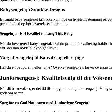
opmærksom på materiale, størrelse og design.
Babysengetøj i Smukke Designs
Et smukt baby sengesæt kan ikke kun give en hyggelig stemning på børne
personlighed og børneværelsets indretning.
Sengetøj af Høj Kvalitet til Lang Tids Brug
Når du investerer i babysengetøj, skal du prioritere kvalitet og holdbar
sæt, der kan holde til hyppige vaske.
Valg af Sengetøj til Babydreng eller -pige
Har du en babydreng eller -pige? Overvej sengetøjets farver og mønstre f
Juniorsengetøj: Kvalitetsvalg til dit Vokse
Når dit barn vokser, er det tid til at opgradere til juniorsengetøj. Vælg s
godt om natten.
Sørg for en God Nattesøvn med Juniordyne Sengetøj