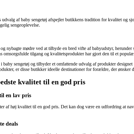
 udvalg af baby sengetøj afspejler butikkens tradition for kvalitet og sj
ggelig sengeoplevelse.
ybagte mødre ved at tilbyde en bred vifte af babyudstyr, herunder s
ns omsorgsfulde tilgang og kvalitetsprodukter har gjort den til et populæ
sig i baby sengetøj og tilbyder et omfattende udvalg af produkter design
ukter, er disse butikker ideelle destinationer for forældre, der ønsker d
dste kvalitet til en god pris
il en lav pris
er af høj kvalitet til en god pris. Det kan dog være en udfordring at nav
te deals