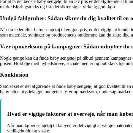
For at få det bedste baby sengetøj til en lav pris er det afgørende at 
markedsføringstricks og i stedet sikrer sig et virkelig godt køb.
Undgå faldgruber: Sådan sikrer du dig kvalitet til en
Når du leder efter baby sengetøj til en god pris, er det vigtigt at kend
som materiale, syninger og producentens omdømme kan du sikre dig, at 
Vær opmærksom på kampagner: Sådan udnytter du de
Nogle gange kan du finde baby sengetøj på tilbud gennem kampagner og 
prisen. Hold øje med nyhedsbreve, sociale medier og butikkers hjemmesi
Konklusion
Samlet set er det afgørende at finde baby sengetøj af god kvalitet til 
baby uden at ødelægge budgettet. Vær opmærksom, undersøg markedet og 
Hvad er vigtige faktorer at overveje, når man køber
Når man køber sengetøj til babyer, er det vigtigt at vælge materialer
vedligeholde og vaske.