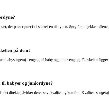
iordyne?
 sæt, der passer præcist i størrelsen til dynen. Sørg for at tjekke målen
rskellen på dem?
t, babysengetøj, sengetøj til baby og juniorsengetøj. Forskellen ligger 
øj til babyer og juniordyne?
t, da det direkte påvirker deres søvnkvalitet og komfort. Kvalitets senge