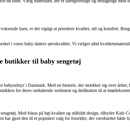
for dit barn. Vælg materialer, der er allergivenlige og behagelige mod de
voksende barn, er det vigtigt at prioritere kvalitet, stil og komfort. Brug
 forskel i vores baby datters søvnkvalitet. Vi vælger altid kvalitetsmate
 butikker til baby sengetøj
or babyudstyr i Danmark. Med en historie, der strækker sig over årtier,
butikken for deres omfattende sortiment og dedikation til at imødekomm
ngetøj. Med fokus på høj kvalitet og stilfuldt design, tilbyder Kids Co
t har gjort den til et populært valg for forældre, der værdsætter både fu