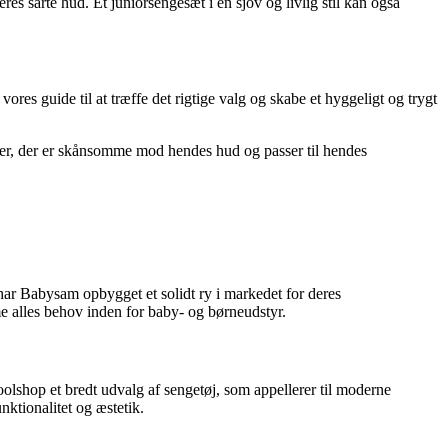
res sarte hud. Et juniorsengesæt i en sjov og livlig stil kan også
 vores guide til at træffe det rigtige valg og skabe et hyggeligt og trygt
rialer, der er skånsomme mod hendes hud og passer til hendes
 har Babysam opbygget et solidt ry i markedet for deres
e alles behov inden for baby- og børneudstyr.
olshop et bredt udvalg af sengetøj, som appellerer til moderne
nktionalitet og æstetik.