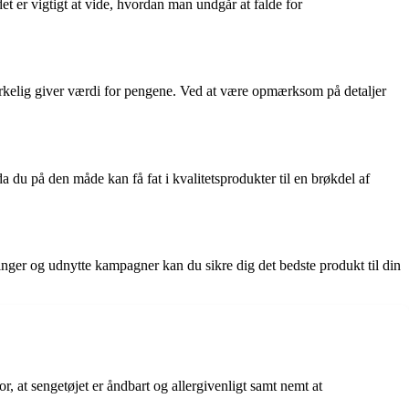
t er vigtigt at vide, hvordan man undgår at falde for
r virkelig giver værdi for pengene. Ved at være opmærksom på detaljer
u på den måde kan få fat i kvalitetsprodukter til en brøkdel af
ringer og udnytte kampagner kan du sikre dig det bedste produkt til din
r, at sengetøjet er åndbart og allergivenligt samt nemt at