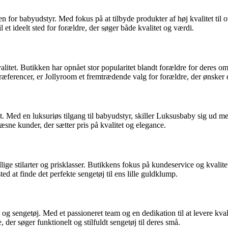
n for babyudstyr. Med fokus på at tilbyde produkter af høj kvalitet til 
et ideelt sted for forældre, der søger både kvalitet og værdi.
alitet. Butikken har opnået stor popularitet blandt forældre for deres o
erencer, er Jollyroom et fremtrædende valg for forældre, der ønsker de
t. Med en luksuriøs tilgang til babyudstyr, skiller Luksusbaby sig ud m
sne kunder, der sætter pris på kvalitet og elegance.
llige stilarter og prisklasser. Butikkens fokus på kundeservice og kvalit
d at finde det perfekte sengetøj til ens lille guldklump.
 og sengetøj. Med et passioneret team og en dedikation til at levere kva
, der søger funktionelt og stilfuldt sengetøj til deres små.