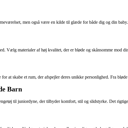
værelset, men også være en kilde til glæde for både dig og din baby. O
hed. Vælg materialer af høj kvalitet, der er bløde og skånsomme mod din 
or at skabe et rum, der afspejler deres unikke personlighed. Fra bløde p
nde Barn
engetøj til juniordyne, der tilbyder komfort, stil og slidstyrke. Det rigtig