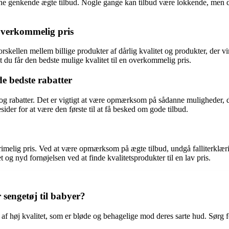
kunne genkende ægte tilbud. Nogle gange kan tilbud være lokkende, men de
 overkommelig pris
e forskellen mellem billige produkter af dårlig kvalitet og produkter, de
du får den bedste mulige kvalitet til en overkommelig pris.
 bedste rabatter
rabatter. Det er vigtigt at være opmærksom på sådanne muligheder, da d
der for at være den første til at få besked om gode tilbud.
en rimelig pris. Ved at være opmærksom på ægte tilbud, undgå falliterklæ
nyd fornøjelsen ved at finde kvalitetsprodukter til en lav pris.
 sengetøj til babyer?
 af høj kvalitet, som er bløde og behagelige mod deres sarte hud. Sørg fo