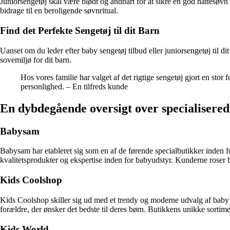
Juniorsengetøj skal være blødt og åndbart for at sikre en god nattesøvn 
bidrage til en beroligende søvnritual.
Find det Perfekte Sengetøj til dit Barn
Uanset om du leder efter baby sengetøj tilbud eller juniorsengetøj til dit 
sovemiljø for dit barn.
Hos vores familie har valget af det rigtige sengetøj gjort en stor
personlighed. – En tilfreds kunde
En dybdegående oversigt over specialiserede
Babysam
Babysam har etableret sig som en af de førende specialbutikker inden f
kvalitetsprodukter og ekspertise inden for babyudstyr. Kunderne roser 
Kids Coolshop
Kids Coolshop skiller sig ud med et trendy og moderne udvalg af baby se
forældre, der ønsker det bedste til deres børn. Butikkens unikke sortimen
Kids World