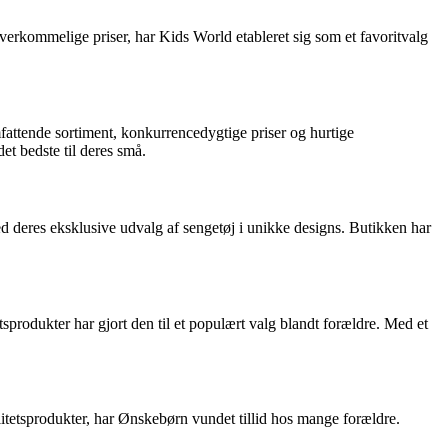
overkommelige priser, har Kids World etableret sig som et favoritvalg
mfattende sortiment, konkurrencedygtige priser og hurtige
t bedste til deres små.
ed deres eksklusive udvalg af sengetøj i unikke designs. Butikken har
etsprodukter har gjort den til et populært valg blandt forældre. Med et
litetsprodukter, har Ønskebørn vundet tillid hos mange forældre.