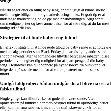
senge
Når du søger efter en billig baby seng, er det vigtigt at kunne skelne
mellem ægte billige tilbud og markedsføringstricks. Et godt tip er at
undersøge markedet og holde øje med prisudviklingen. Sørg for at
sammenligne priser og læse anmeldelser for at sikre dig, at du får mest
muligt ud af dit køb.
Strategier til at finde baby seng tilbud
En effektiv strategi til at finde gode tilbud på baby senge er at holde øje
med udsalgsperioder som Black Friday, januarudsalg og andre store
shoppingevents. Mange forhandlere tilbyder betydelige rabatter i disse
perioder, hvilket giver dig mulighed for at spare penge på din baby
seng. Derudover kan du abonnere på nyhedsbreve fra butikker eller
følge dem på sociale medier for at være opdateret med de seneste
tilbud.
Undgå faldgruber: Sådan undgår du at blive narret af
falske tilbud
Nogle gange kan tilbud virke for gode til at være sande. Vær
opmærksom på butikker, der markedsfører tilbud til oprindelige priser
eller kun har små rabatter. Læs altid de småt skrevne vilkår for at