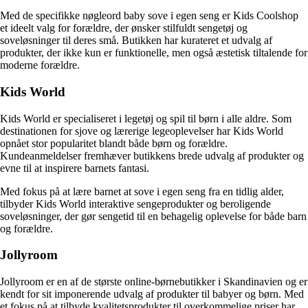
Med de specifikke nøgleord baby sove i egen seng er Kids Coolshop
et ideelt valg for forældre, der ønsker stilfuldt sengetøj og
soveløsninger til deres små. Butikken har kurateret et udvalg af
produkter, der ikke kun er funktionelle, men også æstetisk tiltalende for
moderne forældre.
Kids World
Kids World er specialiseret i legetøj og spil til børn i alle aldre. Som
destinationen for sjove og lærerige legeoplevelser har Kids World
opnået stor popularitet blandt både børn og forældre.
Kundeanmeldelser fremhæver butikkens brede udvalg af produkter og
evne til at inspirere barnets fantasi.
Med fokus på at lære barnet at sove i egen seng fra en tidlig alder,
tilbyder Kids World interaktive sengeprodukter og beroligende
soveløsninger, der gør sengetid til en behagelig oplevelse for både barn
og forældre.
Jollyroom
Jollyroom er en af de største online-børnebutikker i Skandinavien og er
kendt for sit imponerende udvalg af produkter til babyer og børn. Med
et fokus på at tilbyde kvalitetsprodukter til overkommelige priser har