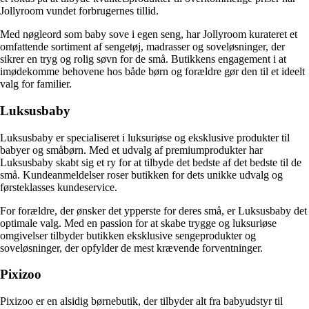
Jollyroom vundet forbrugernes tillid.
Med nøgleord som baby sove i egen seng, har Jollyroom kurateret et
omfattende sortiment af sengetøj, madrasser og soveløsninger, der
sikrer en tryg og rolig søvn for de små. Butikkens engagement i at
imødekomme behovene hos både børn og forældre gør den til et ideelt
valg for familier.
Luksusbaby
Luksusbaby er specialiseret i luksuriøse og eksklusive produkter til
babyer og småbørn. Med et udvalg af premiumprodukter har
Luksusbaby skabt sig et ry for at tilbyde det bedste af det bedste til de
små. Kundeanmeldelser roser butikken for dets unikke udvalg og
førsteklasses kundeservice.
For forældre, der ønsker det ypperste for deres små, er Luksusbaby det
optimale valg. Med en passion for at skabe trygge og luksuriøse
omgivelser tilbyder butikken eksklusive sengeprodukter og
soveløsninger, der opfylder de mest krævende forventninger.
Pixizoo
Pixizoo er en alsidig børnebutik, der tilbyder alt fra babyudstyr til