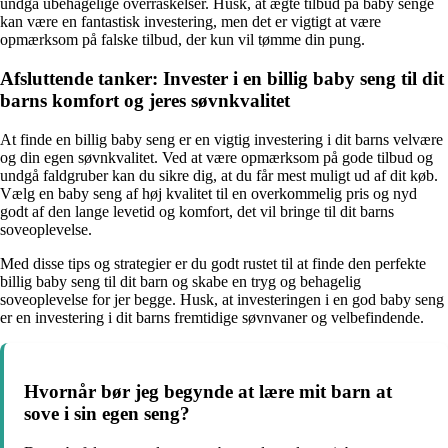
undgå ubehagelige overraskelser. Husk, at ægte tilbud på baby senge
kan være en fantastisk investering, men det er vigtigt at være
opmærksom på falske tilbud, der kun vil tømme din pung.
Afsluttende tanker: Invester i en billig baby seng til dit
barns komfort og jeres søvnkvalitet
At finde en billig baby seng er en vigtig investering i dit barns velvære
og din egen søvnkvalitet. Ved at være opmærksom på gode tilbud og
undgå faldgruber kan du sikre dig, at du får mest muligt ud af dit køb.
Vælg en baby seng af høj kvalitet til en overkommelig pris og nyd
godt af den lange levetid og komfort, det vil bringe til dit barns
soveoplevelse.
Med disse tips og strategier er du godt rustet til at finde den perfekte
billig baby seng til dit barn og skabe en tryg og behagelig
soveoplevelse for jer begge. Husk, at investeringen i en god baby seng
er en investering i dit barns fremtidige søvnvaner og velbefindende.
Hvornår bør jeg begynde at lære mit barn at
sove i sin egen seng?