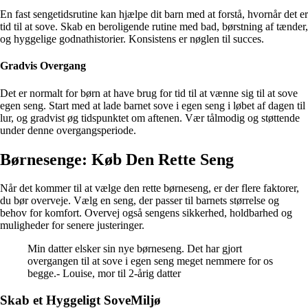
En fast sengetidsrutine kan hjælpe dit barn med at forstå, hvornår det er
tid til at sove. Skab en beroligende rutine med bad, børstning af tænder,
og hyggelige godnathistorier. Konsistens er nøglen til succes.
Gradvis Overgang
Det er normalt for børn at have brug for tid til at vænne sig til at sove
egen seng. Start med at lade barnet sove i egen seng i løbet af dagen til
lur, og gradvist øg tidspunktet om aftenen. Vær tålmodig og støttende
under denne overgangsperiode.
Børnesenge: Køb Den Rette Seng
Når det kommer til at vælge den rette børneseng, er der flere faktorer,
du bør overveje. Vælg en seng, der passer til barnets størrelse og
behov for komfort. Overvej også sengens sikkerhed, holdbarhed og
muligheder for senere justeringer.
Min datter elsker sin nye børneseng. Det har gjort
overgangen til at sove i egen seng meget nemmere for os
begge.- Louise, mor til 2-årig datter
Skab et Hyggeligt SoveMiljø