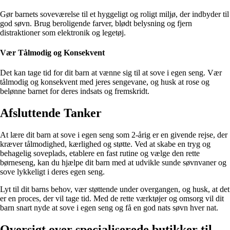
Gør barnets soveværelse til et hyggeligt og roligt miljø, der indbyder til
god søvn. Brug beroligende farver, blødt belysning og fjern
distraktioner som elektronik og legetøj.
Vær Tålmodig og Konsekvent
Det kan tage tid for dit barn at vænne sig til at sove i egen seng. Vær
tålmodig og konsekvent med jeres sengevane, og husk at rose og
belønne barnet for deres indsats og fremskridt.
Afsluttende Tanker
At lære dit barn at sove i egen seng som 2-årig er en givende rejse, der
kræver tålmodighed, kærlighed og støtte. Ved at skabe en tryg og
behagelig soveplads, etablere en fast rutine og vælge den rette
børneseng, kan du hjælpe dit barn med at udvikle sunde søvnvaner og
sove lykkeligt i deres egen seng.
Lyt til dit barns behov, vær støttende under overgangen, og husk, at det
er en proces, der vil tage tid. Med de rette værktøjer og omsorg vil dit
barn snart nyde at sove i egen seng og få en god nats søvn hver nat.
Oversigt over specialiserede butikker til