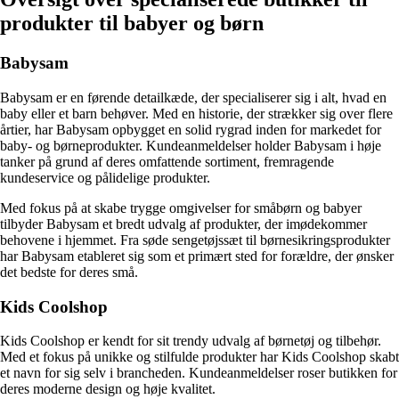
produkter til babyer og børn
Babysam
Babysam er en førende detailkæde, der specialiserer sig i alt, hvad en
baby eller et barn behøver. Med en historie, der strækker sig over flere
årtier, har Babysam opbygget en solid rygrad inden for markedet for
baby- og børneprodukter. Kundeanmeldelser holder Babysam i høje
tanker på grund af deres omfattende sortiment, fremragende
kundeservice og pålidelige produkter.
Med fokus på at skabe trygge omgivelser for småbørn og babyer
tilbyder Babysam et bredt udvalg af produkter, der imødekommer
behovene i hjemmet. Fra søde sengetøjssæt til børnesikringsprodukter
har Babysam etableret sig som et primært sted for forældre, der ønsker
det bedste for deres små.
Kids Coolshop
Kids Coolshop er kendt for sit trendy udvalg af børnetøj og tilbehør.
Med et fokus på unikke og stilfulde produkter har Kids Coolshop skabt
et navn for sig selv i brancheden. Kundeanmeldelser roser butikken for
deres moderne design og høje kvalitet.