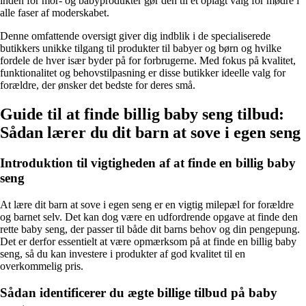
inden for mor- og babyprodukter gør den til et oplagt valg for mødre i
alle faser af moderskabet.
Denne omfattende oversigt giver dig indblik i de specialiserede
butikkers unikke tilgang til produkter til babyer og børn og hvilke
fordele de hver især byder på for forbrugerne. Med fokus på kvalitet,
funktionalitet og behovstilpasning er disse butikker ideelle valg for
forældre, der ønsker det bedste for deres små.
Guide til at finde billig baby seng tilbud:
Sådan lærer du dit barn at sove i egen seng
Introduktion til vigtigheden af at finde en billig baby
seng
At lære dit barn at sove i egen seng er en vigtig milepæl for forældre
og barnet selv. Det kan dog være en udfordrende opgave at finde den
rette baby seng, der passer til både dit barns behov og din pengepung.
Det er derfor essentielt at være opmærksom på at finde en billig baby
seng, så du kan investere i produkter af god kvalitet til en
overkommelig pris.
Sådan identificerer du ægte billige tilbud på baby