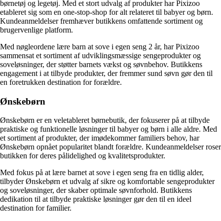
børnetøj og legetøj. Med et stort udvalg af produkter har Pixizoo
etableret sig som en one-stop-shop for alt relateret til babyer og børn.
Kundeanmeldelser fremhæver butikkens omfattende sortiment og
brugervenlige platform.
Med nøgleordene lære barn at sove i egen seng 2 år, har Pixizoo
sammensat et sortiment af udviklingsmæssige sengeprodukter og
soveløsninger, der støtter barnets vækst og søvnbehov. Butikkens
engagement i at tilbyde produkter, der fremmer sund søvn gør den til
en foretrukken destination for forældre.
Ønskebørn
Ønskebørn er en veletableret børnebutik, der fokuserer på at tilbyde
praktiske og funktionelle løsninger til babyer og børn i alle aldre. Med
et sortiment af produkter, der imødekommer familiers behov, har
Ønskebørn opnået popularitet blandt forældre. Kundeanmeldelser roser
butikken for deres pålidelighed og kvalitetsprodukter.
Med fokus på at lære barnet at sove i egen seng fra en tidlig alder,
tilbyder Ønskebørn et udvalg af sikre og komfortable sengeprodukter
og soveløsninger, der skaber optimale søvnforhold. Butikkens
dedikation til at tilbyde praktiske løsninger gør den til en ideel
destination for familier.