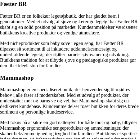
Fætter BR
Fætter BR er en folkekær legetøjsbutik, der har glædet børn i
generationer. Med et udvalg af sjove og lærerige legetøj har Fætter BR
skabt sig en solid position på markedet. Kundeanmeldelser værdsætter
butikkens kreative produkter og venlige atmosfære.
Med nicheprodukter som baby sove i egen seng, har Fætter BR
tilpasset sit sortiment til at inkludere uddannelsesmæssigt og
underholdende legetøj, der støtter barnets søvnvaner og udvikling.
Butikkens tradition for at tilbyde sjove og pædagogiske produkter gør
den til et ideelt stop for familier.
Mammashop
Mammashop er en specialiseret butik, der henvender sig til mødres
behov i alle faser af moderskabet. Med et udvalg af produkter, der
understøtter mor og barns ve og vel, har Mammashop skabt sig en
dedikeret kundebase. Kundeanmeldelser roser butikken for deres brede
sortiment og personlige kundeservice.
Med fokus på at sikre en god nattesøvn for både mor og baby, tilbyder
Mammashop ergonomiske sengeprodukter og ammeløsninger, der
skaber bekvemmelighed og tryghed for familien. Butikkens ekspertise