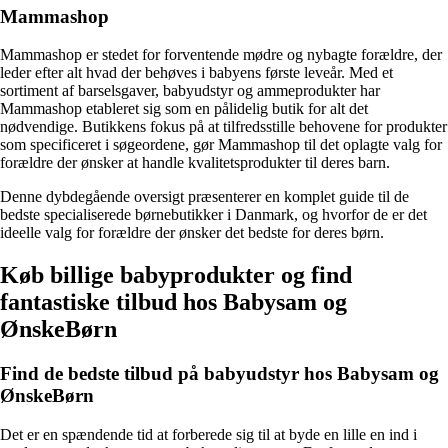
Mammashop
Mammashop er stedet for forventende mødre og nybagte forældre, der
leder efter alt hvad der behøves i babyens første leveår. Med et
sortiment af barselsgaver, babyudstyr og ammeprodukter har
Mammashop etableret sig som en pålidelig butik for alt det
nødvendige. Butikkens fokus på at tilfredsstille behovene for produkter
som specificeret i søgeordene, gør Mammashop til det oplagte valg for
forældre der ønsker at handle kvalitetsprodukter til deres barn.
Denne dybdegående oversigt præsenterer en komplet guide til de
bedste specialiserede børnebutikker i Danmark, og hvorfor de er det
ideelle valg for forældre der ønsker det bedste for deres børn.
Køb billige babyprodukter og find
fantastiske tilbud hos Babysam og
ØnskeBørn
Find de bedste tilbud på babyudstyr hos Babysam og
ØnskeBørn
Det er en spændende tid at forberede sig til at byde en lille en ind i