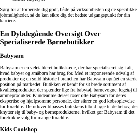
Sørg for at forberede dig godt, både på virksomheden og de specifikke
jobmuligheder, så du kan sikre dig det bedste udgangspunkt for din
karriere.
En Dybdegående Oversigt Over
Specialiserede Børnebutikker
Babysam
Babysam er en veletableret butikskæde, der har specialiseret sig i alt,
hvad babyer og småbørn har brug for. Med et imponerende udvalg af
produkter og en solid historie i branchen har Babysam opnået en stærk
position på markedet. Butikken er kendt for sit brede sortiment af
kvalitetsprodukter, der spænder lige fra babytøj, barnevogne, legetøj til
ammeprodukter. Kundeanmeldelser roser ofte Babysam for deres
ekspertise og hjælpsomme personale, der sikrer en god købsoplevelse
for forældre. Derudover tilpasses butikkens tilbud nøje til de behov, der
knytter sig til baby- og børneprodukterne, hvilket gør Babysam til det
foretrukne valg for mange forældre.
Kids Coolshop