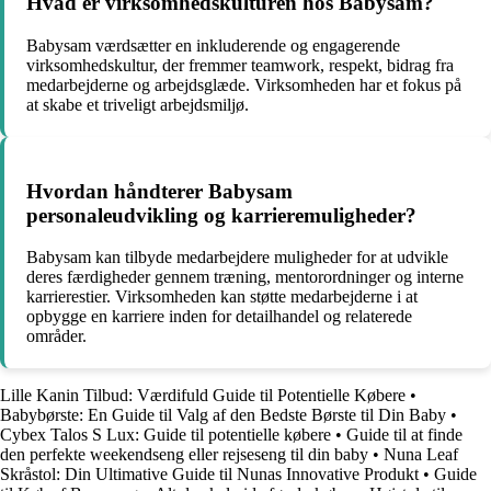
Hvad er virksomhedskulturen hos Babysam?
Babysam værdsætter en inkluderende og engagerende
virksomhedskultur, der fremmer teamwork, respekt, bidrag fra
medarbejderne og arbejdsglæde. Virksomheden har et fokus på
at skabe et triveligt arbejdsmiljø.
Hvordan håndterer Babysam
personaleudvikling og karrieremuligheder?
Babysam kan tilbyde medarbejdere muligheder for at udvikle
deres færdigheder gennem træning, mentorordninger og interne
karrierestier. Virksomheden kan støtte medarbejderne i at
opbygge en karriere inden for detailhandel og relaterede
områder.
Lille Kanin Tilbud: Værdifuld Guide til Potentielle Købere
•
Babybørste: En Guide til Valg af den Bedste Børste til Din Baby
•
Cybex Talos S Lux: Guide til potentielle købere
•
Guide til at finde
den perfekte weekendseng eller rejseseng til din baby
•
Nuna Leaf
Skråstol: Din Ultimative Guide til Nunas Innovative Produkt
•
Guide