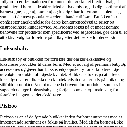
Jollyroom er destinationen for kunder der ønsker et bredt udvalg af
produkter til børn i alle aldre. Med et dynamisk og alsidigt sortiment af
barnevogne, legetøj, børnetøj og interiør, har Jollyroom etableret sig
som et af de mest populære steder at handle til børn. Butikken har
opnået stor anerkendelse for deres konkurrencedygtige priser og
ekstraordinære kundeservice. Jollyrooms fokus på at imødekomme
behovene for produkter som specificeret ved søgeordene, gør dem til et
attraktivt valg for forældre på udkig efter det bedste for deres børn.
Luksusbaby
Luksusbaby er butikken for forældre der ønsker eksklusive og
luksuriøse produkter til deres børn. Med et udvalg af premium babytøj,
accessories og gaver har Luksusbaby opnået ry for at kuratere nøje
udvalgte produkter af højeste kvalitet. Butikkens fokus på at tilbyde
luksuriøse varer tiltrækker en kundekreds der sætter pris på unikke og
stilfulde produkter. Ved at matche behovene for produkter som ses i
søgeordene, gør Luksusbaby sig fortjent som det optimale valg for
forældre i jagten på det eksklusive.
Pixizoo
Pixizoo er en af de førende butikker inden for børneuniverset med et
imponerende sortiment og fokus på kvalitet. Med alt fra børnetøj, sko,