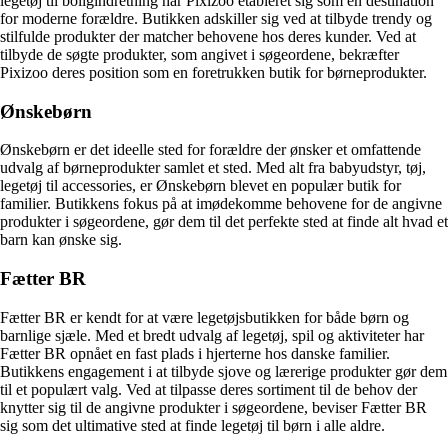
legetøj til boligindretning har Pixizoo etableret sig som en destination
for moderne forældre. Butikken adskiller sig ved at tilbyde trendy og
stilfulde produkter der matcher behovene hos deres kunder. Ved at
tilbyde de søgte produkter, som angivet i søgeordene, bekræfter
Pixizoo deres position som en foretrukken butik for børneprodukter.
Ønskebørn
Ønskebørn er det ideelle sted for forældre der ønsker et omfattende
udvalg af børneprodukter samlet et sted. Med alt fra babyudstyr, tøj,
legetøj til accessories, er Ønskebørn blevet en populær butik for
familier. Butikkens fokus på at imødekomme behovene for de angivne
produkter i søgeordene, gør dem til det perfekte sted at finde alt hvad et
barn kan ønske sig.
Fætter BR
Fætter BR er kendt for at være legetøjsbutikken for både børn og
barnlige sjæle. Med et bredt udvalg af legetøj, spil og aktiviteter har
Fætter BR opnået en fast plads i hjerterne hos danske familier.
Butikkens engagement i at tilbyde sjove og lærerige produkter gør dem
til et populært valg. Ved at tilpasse deres sortiment til de behov der
knytter sig til de angivne produkter i søgeordene, beviser Fætter BR
sig som det ultimative sted at finde legetøj til børn i alle aldre.