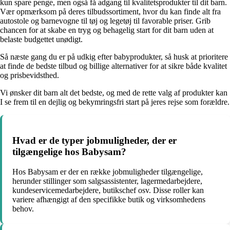
kun spare penge, men også få adgang til kvalitetsprodukter til dit barn.
Vær opmærksom på deres tilbudssortiment, hvor du kan finde alt fra
autostole og barnevogne til tøj og legetøj til favorable priser. Grib
chancen for at skabe en tryg og behagelig start for dit barn uden at
belaste budgettet unødigt.
Så næste gang du er på udkig efter babyprodukter, så husk at prioritere
at finde de bedste tilbud og billige alternativer for at sikre både kvalitet
og prisbevidsthed.
Vi ønsker dit barn alt det bedste, og med de rette valg af produkter kan
I se frem til en dejlig og bekymringsfri start på jeres rejse som forældre.
Hvad er de typer jobmuligheder, der er
tilgængelige hos Babysam?
Hos Babysam er der en række jobmuligheder tilgængelige,
herunder stillinger som salgsassistenter, lagermedarbejdere,
kundeservicemedarbejdere, butikschef osv. Disse roller kan
variere afhængigt af den specifikke butik og virksomhedens
behov.