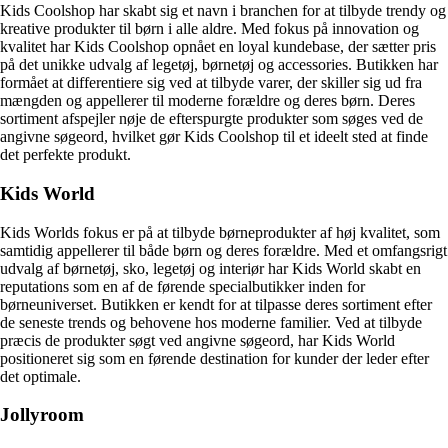
Kids Coolshop har skabt sig et navn i branchen for at tilbyde trendy og
kreative produkter til børn i alle aldre. Med fokus på innovation og
kvalitet har Kids Coolshop opnået en loyal kundebase, der sætter pris
på det unikke udvalg af legetøj, børnetøj og accessories. Butikken har
formået at differentiere sig ved at tilbyde varer, der skiller sig ud fra
mængden og appellerer til moderne forældre og deres børn. Deres
sortiment afspejler nøje de efterspurgte produkter som søges ved de
angivne søgeord, hvilket gør Kids Coolshop til et ideelt sted at finde
det perfekte produkt.
Kids World
Kids Worlds fokus er på at tilbyde børneprodukter af høj kvalitet, som
samtidig appellerer til både børn og deres forældre. Med et omfangsrigt
udvalg af børnetøj, sko, legetøj og interiør har Kids World skabt en
reputations som en af de førende specialbutikker inden for
børneuniverset. Butikken er kendt for at tilpasse deres sortiment efter
de seneste trends og behovene hos moderne familier. Ved at tilbyde
præcis de produkter søgt ved angivne søgeord, har Kids World
positioneret sig som en førende destination for kunder der leder efter
det optimale.
Jollyroom