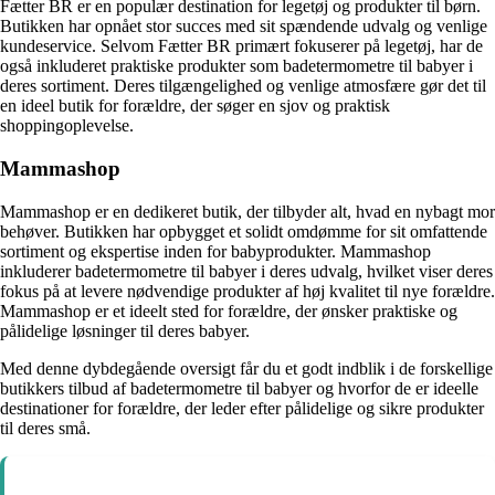
Fætter BR er en populær destination for legetøj og produkter til børn.
Butikken har opnået stor succes med sit spændende udvalg og venlige
kundeservice. Selvom Fætter BR primært fokuserer på legetøj, har de
også inkluderet praktiske produkter som badetermometre til babyer i
deres sortiment. Deres tilgængelighed og venlige atmosfære gør det til
en ideel butik for forældre, der søger en sjov og praktisk
shoppingoplevelse.
Mammashop
Mammashop er en dedikeret butik, der tilbyder alt, hvad en nybagt mor
behøver. Butikken har opbygget et solidt omdømme for sit omfattende
sortiment og ekspertise inden for babyprodukter. Mammashop
inkluderer badetermometre til babyer i deres udvalg, hvilket viser deres
fokus på at levere nødvendige produkter af høj kvalitet til nye forældre.
Mammashop er et ideelt sted for forældre, der ønsker praktiske og
pålidelige løsninger til deres babyer.
Med denne dybdegående oversigt får du et godt indblik i de forskellige
butikkers tilbud af badetermometre til babyer og hvorfor de er ideelle
destinationer for forældre, der leder efter pålidelige og sikre produkter
til deres små.