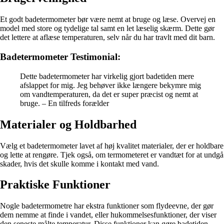
Et godt badetermometer bør være nemt at bruge og læse. Overvej en
model med store og tydelige tal samt en let læselig skærm. Dette gør
det lettere at aflæse temperaturen, selv når du har travlt med dit barn.
Badetermometer Testimonial:
Dette badetermometer har virkelig gjort badetiden mere
afslappet for mig. Jeg behøver ikke længere bekymre mig
om vandtemperaturen, da det er super præcist og nemt at
bruge. – En tilfreds forælder
Materialer og Holdbarhed
Vælg et badetermometer lavet af høj kvalitet materialer, der er holdbare
og lette at rengøre. Tjek også, om termometeret er vandtæt for at undgå
skader, hvis det skulle komme i kontakt med vand.
Praktiske Funktioner
Nogle badetermometre har ekstra funktioner som flydeevne, der gør
dem nemme at finde i vandet, eller hukommelsesfunktioner, der viser
den seneste målte temperatur. Disse funktioner kan gøre badetiden