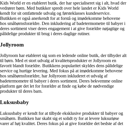
Kids World er en etableret butik, der har specialiseret sig i alt, hvad der
vedrører børn. Med butikker spredt over hele landet er Kids World
kendt for sit omfattende udvalg og førsteklasses kundeservice.
Butikken er også anerkendt for at forstå og imødekomme behovene
hos småbørnsforældre. Den inkludering af badetermometre til babyer i
deres sortiment viser deres engagement i at give forældre nøjagtige og
pålidelige produkter til brug i deres daglige rutiner.
Jollyroom
Jollyroom har etableret sig som en ledende online butik, der tilbyder alt
til børn. Med et stort udvalg af kvalitetsprodukter er Jollyroom en
favorit blandt forældre. Butikkens popularitet skyldes dens pålidelige
service og hurtige levering. Med fokus på at imødekomme behovene
hos småbørnsforældre, har Jollyroom inkluderet et udvalg af
badetermometre til babyer i deres sortiment. Deres bekvemme online
platform gør det let for forældre at finde og købe de nødvendige
produkter til deres barn.
Luksusbaby
Luksusbaby er kendt for at tilbyde eksklusive produkter til babyer og
småbørn. Butikken har skabt sig et solidt ry for at levere luksuriøse
varer af høj kvalitet. Deres fokus på at give forældre det bedste af det