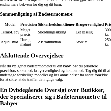
endnu mere bekvem for dig og dit barn.
Sammenligning af Badetermometre:
Model
Præcision
Sikkerhedsfunktioner
Brugervenlighed
Pri
Meget
300
TermoBaby
Skoldningssikring
Let læselig
præcis
kr.
Hurtig
250
AquaChild
Alarmfunktion
Store tal
måling
kr.
Afsluttende Overvejelser
Når du vælger et badetermometer til din baby, bør du prioritere
præcision, sikkerhed, brugervenlighed og holdbarhed. Tag dig tid til at
undersøge forskellige modeller og læs anmeldelser fra andre forældre
for at sikre, at du træffer det rigtige valg.
En Dybdegående Oversigt over Butikker,
der Specialiserer sig i Badetermometre til
Babyer