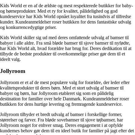
Kids World er en af de ældste og mest respekterede butikker for baby-
og børneprodukter. Med et ry for kvalitet, pålidelighed og god
kundeservice har Kids World opnået loyalitet fra tusindvis af tilfredse
kunder. Kundeanmeldelser roser butikken for dens fantastiske udvalg
og konkurrencedygtige priser.
Kids World skiller sig ud med deres omfattende udvalg af bamser til
babyer i alle aldre. Fra små bløde bamser til sjove bamser til nyfødte,
har Kids World alt, hvad forældre har brug for. Deres dedikation til at
tilbyde de bedste produkter til overkommelige priser gør dem til et
ideelt valg.
Jollyroom
Jollyroom er et af de mest populære valg for forældre, der leder efter
kvalitetsprodukter til deres børn. Med et stort udvalg af bamser til
babyer og børn, har Jollyroom etableret sig som en pålidelig
destination for familier over hele Danmark. Kundeanmeldelser roser
butikken for dens hurtige levering og fremragende kundeservice.
Jollyroom tilbyder et bredt udvalg af bamser i forskellige former,
størrelser og farver. Fra bløde sovebamser til sjove tøjbamser, har
Jollyroom noget for enhver smag. Deres engagement i at opfylde
kundernes behov gør dem til en ideel butik for familier på jagt efter det