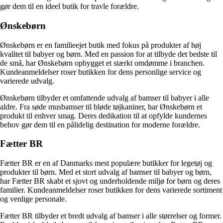
gør dem til en ideel butik for travle forældre.
Ønskebørn
Ønskebørn er en familieejet butik med fokus på produkter af høj
kvalitet til babyer og børn. Med en passion for at tilbyde det bedste til
de små, har Ønskebørn opbygget et stærkt omdømme i branchen.
Kundeanmeldelser roser butikken for dens personlige service og
varierede udvalg.
Ønskebørn tilbyder et omfattende udvalg af bamser til babyer i alle
aldre. Fra søde musbamser til bløde tøjkaniner, har Ønskebørn et
produkt til enhver smag. Deres dedikation til at opfylde kundernes
behov gør dem til en pålidelig destination for moderne forældre.
Fætter BR
Fætter BR er en af Danmarks mest populære butikker for legetøj og
produkter til børn. Med et stort udvalg af bamser til babyer og børn,
har Fætter BR skabt et sjovt og underholdende miljø for børn og deres
familier. Kundeanmeldelser roser butikken for dens varierede sortiment
og venlige personale.
Fætter BR tilbyder et bredt udvalg af bamser i alle størrelser og former.