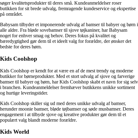
søger kvalitetsprodukter til deres små. Kundeanmeldelser roser
butikken for sit brede udvalg, fremragende kundeservice og ekspertise
på området.
Babysam tilbyder et imponerende udvalg af bamser til babyer og børn i
alle aldre. Fra bløde sovebamser til sjove tøjkaniner, har Babysam
noget for enhver smag og behov. Deres fokus på kvalitet og
bæredygtighed gør dem til et ideelt valg for forældre, der ønsker det
bedste for deres børn.
Kids Coolshop
Kids Coolshop er kendt for at være en af de mest trendy og moderne
butikker for børneprodukter. Med et stort udvalg af sjove og farverige
bamser til babyer og børn, har Kids Coolshop skabt et navn for sig selv
i branchen. Kundeanmeldelser fremhæver butikkens unikke sortiment
og hurtige leveringstider.
Kids Coolshop skiller sig ud med deres unikke udvalg af bamser,
herunder moonie bamser, bløde tøjbamser og søde musbamser. Deres
engagement i at tilbyde sjove og kreative produkter gør dem til et
populært valg blandt moderne forældre.
Kids World