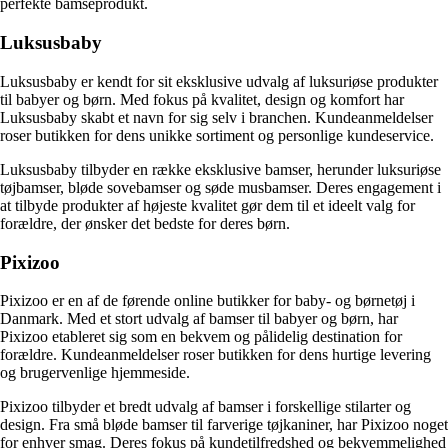
perfekte bamseprodukt.
Luksusbaby
Luksusbaby er kendt for sit eksklusive udvalg af luksuriøse produkter
til babyer og børn. Med fokus på kvalitet, design og komfort har
Luksusbaby skabt et navn for sig selv i branchen. Kundeanmeldelser
roser butikken for dens unikke sortiment og personlige kundeservice.
Luksusbaby tilbyder en række eksklusive bamser, herunder luksuriøse
tøjbamser, bløde sovebamser og søde musbamser. Deres engagement i
at tilbyde produkter af højeste kvalitet gør dem til et ideelt valg for
forældre, der ønsker det bedste for deres børn.
Pixizoo
Pixizoo er en af de førende online butikker for baby- og børnetøj i
Danmark. Med et stort udvalg af bamser til babyer og børn, har
Pixizoo etableret sig som en bekvem og pålidelig destination for
forældre. Kundeanmeldelser roser butikken for dens hurtige levering
og brugervenlige hjemmeside.
Pixizoo tilbyder et bredt udvalg af bamser i forskellige stilarter og
design. Fra små bløde bamser til farverige tøjkaniner, har Pixizoo noget
for enhver smag. Deres fokus på kundetilfredshed og bekvemmelighed