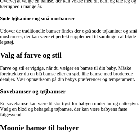
Overvej at vælge en bamse, der kan vokse med dit barn og tåle leg og
kærlighed i mange år.
Søde tøjkaniner og små musbamser
Udover de traditionelle bamser findes der også søde tøjkaniner og små
musbamser, der kan være et perfekt supplement til samlingen af bløde
legetøj.
Valg af farve og stil
Farve og stil er vigtige, når du vælger en bamse til din baby. Måske
foretrækker du en blå bamse eller en sød, lille bamse med broderede
detaljer. Vær opmærksom på din babys præferencer og temperament.
Sovebamser og tøjbamser
En sovebamse kan være til stor trøst for babyen under lur og nattesøvn.
Vælg en blød og behagelig tøjbamse, der kan være babyens faste
følgesvend.
Moonie bamse til babyer