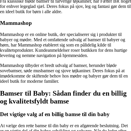
Fra klassiske bløde bamser til farverige tøjkaniner, har Fætter BR noget
for enhver legeglad sjæl. Deres fokus på sjov, leg og fantasi gør dem til
en ideel butik for børn i alle aldre.
Mammashop
Mammashop er en online butik, der specialiserer sig i produkter til
babyer og mødre. Med et omfattende udvalg af bamser til babyer og
børn, har Mammashop etableret sig som en pålidelig kilde til
kvalitetsprodukter. Kundeanmeldelser roser butikken for dens hurtige
levering og nemme navigation på hjemmesiden.
Mammashop tilbyder et bredt udvalg af bamser, herunder bløde
sovebamser, søde musbamser og sjove tøjkaniner. Deres fokus på at
imødekomme de skiftende behov hos mødre og babyer gør dem til en
ideel butik for moderne familier.
Bamser til Baby: Sådan finder du en billig
og kvalitetsfyldt bamse
Det vigtige valg af en billig bamse til din baby
At vælge den rette bamse til din baby er en afgørende beslutning. Det
er en vigtig del af din babys udvikling og velvære. Når du leder efter