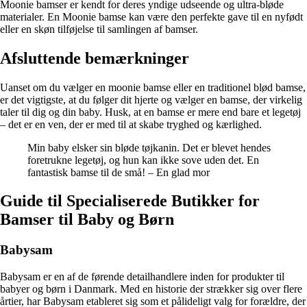
Moonie bamser er kendt for deres yndige udseende og ultra-bløde
materialer. En Moonie bamse kan være den perfekte gave til en nyfødt
eller en skøn tilføjelse til samlingen af bamser.
Afsluttende bemærkninger
Uanset om du vælger en moonie bamse eller en traditionel blød bamse,
er det vigtigste, at du følger dit hjerte og vælger en bamse, der virkelig
taler til dig og din baby. Husk, at en bamse er mere end bare et legetøj
– det er en ven, der er med til at skabe tryghed og kærlighed.
Min baby elsker sin bløde tøjkanin. Det er blevet hendes
foretrukne legetøj, og hun kan ikke sove uden det. En
fantastisk bamse til de små! – En glad mor
Guide til Specialiserede Butikker for
Bamser til Baby og Børn
Babysam
Babysam er en af de førende detailhandlere inden for produkter til
babyer og børn i Danmark. Med en historie der strækker sig over flere
årtier, har Babysam etableret sig som et pålideligt valg for forældre, der