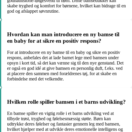
godnathistorie-følgesvend til børn. Disse bamsedukker kan
skabe tryghed og komfort for børnene, hvilket kan bidrage til en
god og afslappet søvnrutine.
Hvordan kan man introducere en ny bamse til
en baby for at sikre en positiv respons?
For at introducere en ny bamse til en baby og sikre en positiv
respons, anbefales det at lade barnet lege med bamsen under
opsyn i kort tid, så det kan vænne sig til den nye genstand. Det
er også en god idé at give bamsen en personlig duft, f.eks. ved
at placere den sammen med forældrenes tøj, for at skabe en
forbindelse med det velkendte.
Hvilken rolle spiller bamsen i et barns udvikling?
En bamse spiller en vigtig rolle i et barns udvikling ved at
tilbyde trøst, tryghed og følelsesmæssig støtte. Børn kan
udtrykke deres følelser og fantasier gennem leg med bamsen,
hvilket hjælper med at udvikle deres emotionelle intelligens og