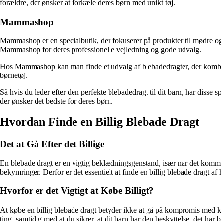
forældre, der ønsker at forkæle deres børn med unikt tøj.
Mammashop
Mammashop er en specialbutik, der fokuserer på produkter til mødre og
Mammashop for deres professionelle vejledning og gode udvalg.
Hos Mammashop kan man finde et udvalg af blebadedragter, der kombiner
børnetøj.
Så hvis du leder efter den perfekte blebadedragt til dit barn, har disse sp
der ønsker det bedste for deres børn.
Hvordan Finde en Billig Blebade Dragt
Det at Gå Efter det Billige
En blebade dragt er en vigtig beklædningsgenstand, især når det kommer t
bekymringer. Derfor er det essentielt at finde en billig blebade dragt af h
Hvorfor er det Vigtigt at Købe Billigt?
At købe en billig blebade dragt betyder ikke at gå på kompromis med kva
ting, samtidig med at du sikrer, at dit barn har den beskyttelse, det har b