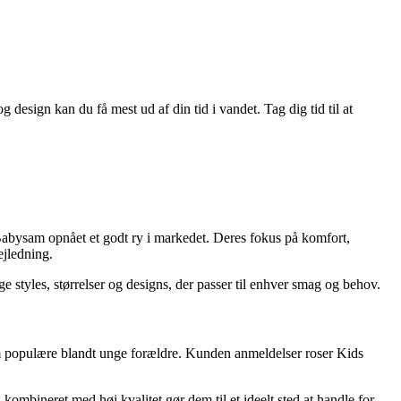
design kan du få mest ud af din tid i vandet. Tag dig tid til at
 Babysam opnået et godt ry i markedet. Deres fokus på komfort,
ejledning.
e styles, størrelser og designs, der passer til enhver smag og behov.
 dem populære blandt unge forældre. Kunden anmeldelser roser Kids
ombineret med høj kvalitet gør dem til et ideelt sted at handle for