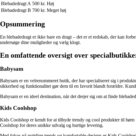
Blebadedragt A
500 kr.
Høj
Blebadedragt B
700 kr.
Meget høj
Opsummering
En blebadedragt er ikke bare en dragt – det er et redskab, der kan forbe
undersøge dine muligheder og vælg klogt.
En omfattende oversigt over specialbutikke
Babysam
Babysam er en velrenommeret butik, der har specialiseret sig i produkt
sikkerhed og funktionalitet gør dem til en favorit blandt forældre. Ku
Babysam er en ideel destination, når det drejer sig om at finde blebaded
Kids Coolshop
Kids Coolshop er kendt for at tilbyde trendy og cool produkter til børn
Coolshop for deres unikke udvalg og hurtige levering.
Med fokus på nutidige trends og komfortable designs er Kids Coolshop et