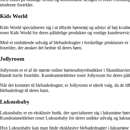
moderne forældre.
Kids World
Kids World specialiserer sig i at tilbyde børnetøj og udstyr af høj kval
roser Kids World for deres pålidelige produkter og venlige kundeservic
Med et omfattende udvalg af blebadedragter i forskellige prisklasser er Ki
forældre, der ønsker det bedste til deres børn.
Jollyroom
Jollyroom er et af de største online børneudstyrsbutikker i Skandinavien 
blandt travle forældre. Kundeanmeldelser roser Jollyroom for deres påli
Når det kommer til blebadedragter, er Jollyroom et ideelt valg, da de t
blebadedragt til deres barn.
Luksusbaby
Luksusbaby er en eksklusiv butik, der specialiserer sig i luksuriøse bø
Kundeanmeldelser roser Luksusbaby for deres unikke udvalg og luksur
Hos Luksusbaby kan man finde eksklusive blebadedragter i luksuriøse ma