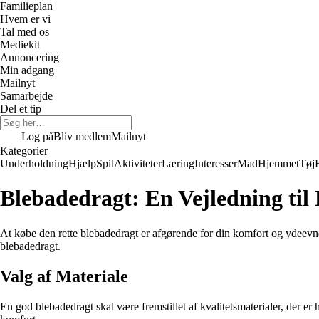
Familieplan
Hvem er vi
Tal med os
Mediekit
Annoncering
Min adgang
Mailnyt
Samarbejde
Del et tip
Log på
Bliv medlem
Mailnyt
Kategorier
Underholdning
Hjælp
Spil
Aktiviteter
Læring
Interesser
Mad
Hjemmet
Tøj
Blebadedragt: En Vejledning til
At købe den rette blebadedragt er afgørende for din komfort og ydeevne
blebadedragt.
Valg af Materiale
En god blebadedragt skal være fremstillet af kvalitetsmaterialer, der er