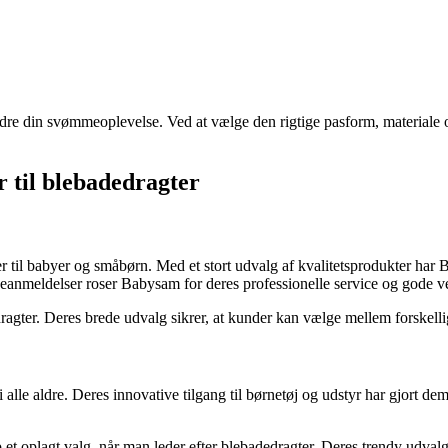
dre din svømmeoplevelse. Ved at vælge den rigtige pasform, materiale og 
r til blebadedragter
er til babyer og småbørn. Med et stort udvalg af kvalitetsprodukter har
ndeanmeldelser roser Babysam for deres professionelle service og gode v
ragter. Deres brede udvalg sikrer, at kunder kan vælge mellem forskellig
 i alle aldre. Deres innovative tilgang til børnetøj og udstyr har gjort
 oplagt valg, når man leder efter blebadedragter. Deres trendy udvalg k