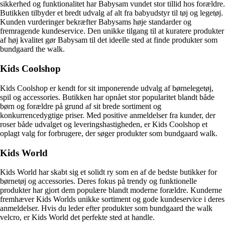
sikkerhed og funktionalitet har Babysam vundet stor tillid hos forældre.
Butikken tilbyder et bredt udvalg af alt fra babyudstyr til tøj og legetøj.
Kunden vurderinger bekræfter Babysams høje standarder og
fremragende kundeservice. Den unikke tilgang til at kuratere produkter
af høj kvalitet gør Babysam til det ideelle sted at finde produkter som
bundgaard the walk.
Kids Coolshop
Kids Coolshop er kendt for sit imponerende udvalg af børnelegetøj,
spil og accessories. Butikken har opnået stor popularitet blandt både
børn og forældre på grund af sit brede sortiment og
konkurrencedygtige priser. Med positive anmeldelser fra kunder, der
roser både udvalget og leveringshastigheden, er Kids Coolshop et
oplagt valg for forbrugere, der søger produkter som bundgaard walk.
Kids World
Kids World har skabt sig et solidt ry som en af de bedste butikker for
børnetøj og accessories. Deres fokus på trendy og funktionelle
produkter har gjort dem populære blandt moderne forældre. Kunderne
fremhæver Kids Worlds unikke sortiment og gode kundeservice i deres
anmeldelser. Hvis du leder efter produkter som bundgaard the walk
velcro, er Kids World det perfekte sted at handle.