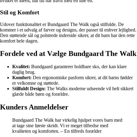
hvilket er ideelt, når du har travlt med en lille én.
Stil og Komfort
Udover funktionalitet er Bundgaard The Walk også stilfulde. De
kommer i et udvalg af farver og designs, der passer til enhver lejlighed.
Den støttende sål og polstrede inderside sikrer, at dit barn har den rette
komfort hele dagen.
Fordele ved at Vælge Bundgaard The Walk
Kvalitet:
Bundgaard garanterer holdbare sko, der kan klare
daglig brug.
Komfort:
Den ergonomiske pasform sikrer, at dit barns fødder
er velkomne og støttede.
Stilfuldt Design:
The Walks moderne udseende vil helt sikkert
glæde både børn og forældre.
Kunders Anmeldelser
Bundgaard The Walk har virkelig hjulpet vores barn med
at tage sine første skridt. Vi er meget tilfredse med
kvaliteten og komforten. – En tilfreds forælder