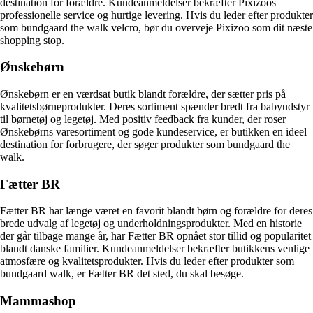
destination for forældre. Kundeanmeldelser bekræfter Pixizoos
professionelle service og hurtige levering. Hvis du leder efter produkter
som bundgaard the walk velcro, bør du overveje Pixizoo som dit næste
shopping stop.
Ønskebørn
Ønskebørn er en værdsat butik blandt forældre, der sætter pris på
kvalitetsbørneprodukter. Deres sortiment spænder bredt fra babyudstyr
til børnetøj og legetøj. Med positiv feedback fra kunder, der roser
Ønskebørns varesortiment og gode kundeservice, er butikken en ideel
destination for forbrugere, der søger produkter som bundgaard the
walk.
Fætter BR
Fætter BR har længe været en favorit blandt børn og forældre for deres
brede udvalg af legetøj og underholdningsprodukter. Med en historie
der går tilbage mange år, har Fætter BR opnået stor tillid og popularitet
blandt danske familier. Kundeanmeldelser bekræfter butikkens venlige
atmosfære og kvalitetsprodukter. Hvis du leder efter produkter som
bundgaard walk, er Fætter BR det sted, du skal besøge.
Mammashop