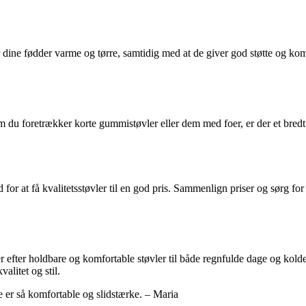
r dine fødder varme og tørre, samtidig med at de giver god støtte og ko
om du foretrækker korte gummistøvler eller dem med foer, er der et bre
r at få kvalitetsstøvler til en god pris. Sammenlign priser og sørg for 
der efter holdbare og komfortable støvler til både regnfulde dage og ko
alitet og stil.
e er så komfortable og slidstærke. – Maria