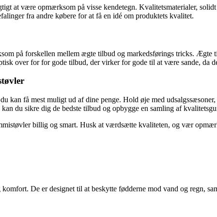
 vigtigt at være opmærksom på visse kendetegn. Kvalitetsmaterialer, sol
linger fra andre købere for at få en idé om produktets kvalitet.
om på forskellen mellem ægte tilbud og markedsførings tricks. Ægte tilb
ptisk over for for gode tilbud, der virker for gode til at være sande, d
støvler
u kan få mest muligt ud af dine penge. Hold øje med udsalgssæsoner, t
kan du sikre dig de bedste tilbud og opbygge en samling af kvalitetsgu
gummistøvler billig og smart. Husk at værdsætte kvaliteten, og vær opmær
 komfort. De er designet til at beskytte fødderne mod vand og regn, sam