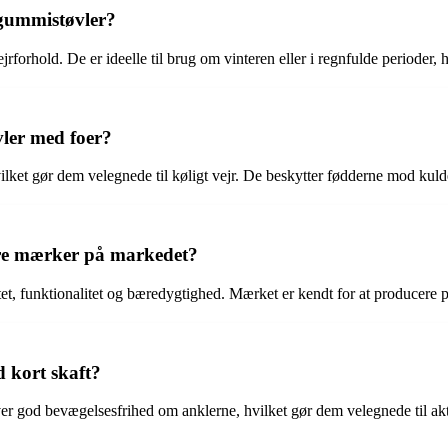
 gummistøvler?
rforhold. De er ideelle til brug om vinteren eller i regnfulde perioder, 
vler med foer?
ket gør dem velegnede til køligt vejr. De beskytter fødderne mod kulde 
dre mærker på markedet?
tet, funktionalitet og bæredygtighed. Mærket er kendt for at producere 
 kort skaft?
er god bevægelsesfrihed om anklerne, hvilket gør dem velegnede til aktiv