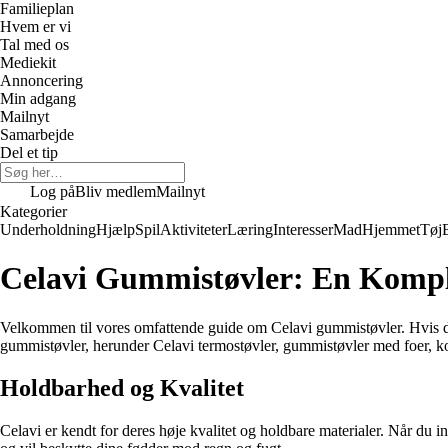
Familieplan
Hvem er vi
Tal med os
Mediekit
Annoncering
Min adgang
Mailnyt
Samarbejde
Del et tip
Log på
Bliv medlem
Mailnyt
Kategorier
Underholdning
Hjælp
Spil
Aktiviteter
Læring
Interesser
Mad
Hjemmet
Tøj
Celavi Gummistøvler: En Komple
Velkommen til vores omfattende guide om Celavi gummistøvler. Hvis du ov
gummistøvler, herunder Celavi termostøvler, gummistøvler med foer, k
Holdbarhed og Kvalitet
Celavi er kendt for deres høje kvalitet og holdbare materialer. Når du i