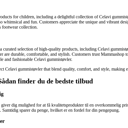
ducts for children, including a delightful collection of Celavi gummistøv
lso whimsical and fun. Customers appreciate the unique and vibrant des
s footwear collection.
 curated selection of high-quality products, including Celavi gummistøv
are durable, comfortable, and stylish. Customers trust Mammashop to d
iable and fashionable Celavi gummistøvler.
t Celavi gummistøvler that blend quality, comfort, and style, making eve
Sådan finder du de bedste tilbud
ig
 giver dig mulighed for at få kvalitetsprodukter til en overkommelig pri
. Samtidig sparer du penge, hvilket er en fordel for din pengepung.
er