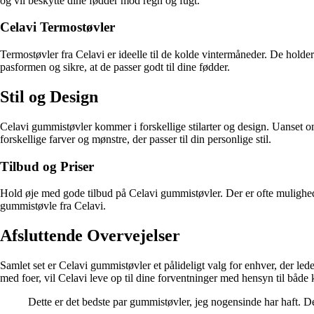
og vil beskytte dine fødder mod regn og fugt.
Celavi Termostøvler
Termostøvler fra Celavi er ideelle til de kolde vintermåneder. De holde
pasformen og sikre, at de passer godt til dine fødder.
Stil og Design
Celavi gummistøvler kommer i forskellige stilarter og design. Uanset 
forskellige farver og mønstre, der passer til din personlige stil.
Tilbud og Priser
Hold øje med gode tilbud på Celavi gummistøvler. Der er ofte mulighed fo
gummistøvle fra Celavi.
Afsluttende Overvejelser
Samlet set er Celavi gummistøvler et pålideligt valg for enhver, der le
med foer, vil Celavi leve op til dine forventninger med hensyn til både kv
Dette er det bedste par gummistøvler, jeg nogensinde har haft. D