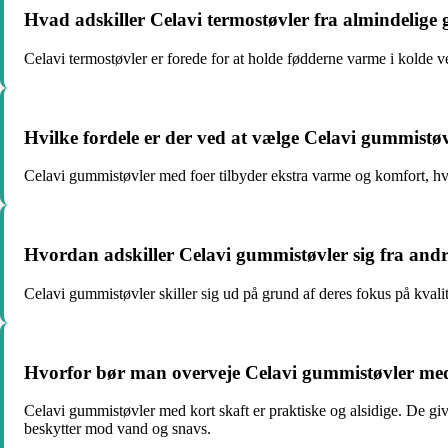
Hvad adskiller Celavi termostøvler fra almindelige
Celavi termostøvler er forede for at holde fødderne varme i kolde vej
Hvilke fordele er der ved at vælge Celavi gummistø
Celavi gummistøvler med foer tilbyder ekstra varme og komfort, hvil
Hvordan adskiller Celavi gummistøvler sig fra an
Celavi gummistøvler skiller sig ud på grund af deres fokus på kvali
Hvorfor bør man overveje Celavi gummistøvler med
Celavi gummistøvler med kort skaft er praktiske og alsidige. De giv
beskytter mod vand og snavs.