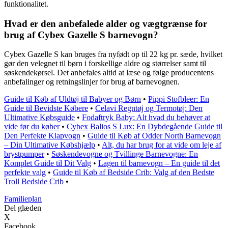
funktionalitet.
Hvad er den anbefalede alder og vægtgrænse for
brug af Cybex Gazelle S barnevogn?
Cybex Gazelle S kan bruges fra nyfødt op til 22 kg pr. sæde, hvilket
gør den velegnet til børn i forskellige aldre og størrelser samt til
søskendekørsel. Det anbefales altid at læse og følge producentens
anbefalinger og retningslinjer for brug af barnevognen.
Guide til Køb af Uldtøj til Babyer og Børn
•
Pippi Stofbleer: En
Guide til Bevidste Købere
•
Celavi Regntøj og Termotøj: Den
Ultimative Købsguide
•
Fodaftryk Baby: Alt hvad du behøver at
vide før du køber
•
Cybex Balios S Lux: En Dybdegående Guide til
Den Perfekte Klapvogn
•
Guide til Køb af Odder North Barnevogn
– Din Ultimative Købshjælp
•
Alt, du har brug for at vide om leje af
brystpumper
•
Søskendevogne og Tvillinge Barnevogne: En
Komplet Guide til Dit Valg
•
Lagen til barnevogn – En guide til det
perfekte valg
•
Guide til Køb af Bedside Crib: Valg af den Bedste
Troll Bedside Crib
•
Familieplan
Del glæden
X
Facebook