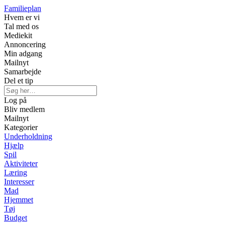
Familieplan
Hvem er vi
Tal med os
Mediekit
Annoncering
Min adgang
Mailnyt
Samarbejde
Del et tip
Log på
Bliv medlem
Mailnyt
Kategorier
Underholdning
Hjælp
Spil
Aktiviteter
Læring
Interesser
Mad
Hjemmet
Tøj
Budget