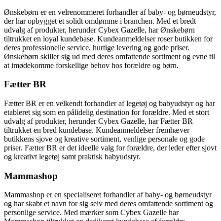
Ønskebørn er en velrenommeret forhandler af baby- og børneudstyr,
der har opbygget et solidt omdømme i branchen. Med et bredt
udvalg af produkter, herunder Cybex Gazelle, har Ønskebørn
tiltrukket en loyal kundebase. Kundeanmeldelser roser butikken for
deres professionelle service, hurtige levering og gode priser.
Ønskebørn skiller sig ud med deres omfattende sortiment og evne til
at imødekomme forskellige behov hos forældre og børn.
Fætter BR
Fætter BR er en velkendt forhandler af legetøj og babyudstyr og har
etableret sig som en pålidelig destination for forældre. Med et stort
udvalg af produkter, herunder Cybex Gazelle, har Fætter BR
tiltrukket en bred kundebase. Kundeanmeldelser fremhæver
butikkens sjove og kreative sortiment, venlige personale og gode
priser. Fætter BR er det ideelle valg for forældre, der leder efter sjovt
og kreativt legetøj samt praktisk babyudstyr.
Mammashop
Mammashop er en specialiseret forhandler af baby- og børneudstyr
og har skabt et navn for sig selv med deres omfattende sortiment og
personlige service. Med mærker som Cybex Gazelle har