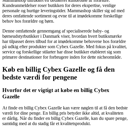
Mammashop tiltrukket en dedikeret kundebase af forældre.
Kundeanmeldelser roser butikken for deres ekspertise, venlige
personale og hurtige leveringstider. Mammashop skiller sig ud med
deres omfattende sortiment og evne til at imødekomme forskellige
behov hos forældre og børn.
Denne omfattende gennemgang af specialiserede baby- og
børneudstyrbutikker i Danmark viser, hvordan hvert butiksmærke
har tilpasset deres tilbud for at imødekomme behovene hos forældre
på udkig efter produkter som Cybex Gazelle. Med fokus på kvalitet,
service og forskellige stilarter har disse butikker etableret sig som
primære destinationer for forbrugere inden for dette nicheområde.
Køb en billig Cybex Gazelle og få den
bedste værdi for pengene
Hvorfor det er vigtigt at købe en billig Cybex
Gazelle
At finde en billig Cybex Gazelle kan være nøglen til at få den bedste
værdi for dine penge. En billig pris betyder ikke altid, at kvaliteten
er dårlig. Når du finder en billig Cybex Gazelle, kan du spare penge,
samtidig med at du stadig får et kvalitetsprodukt.