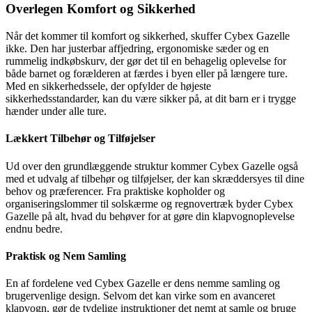
Overlegen Komfort og Sikkerhed
Når det kommer til komfort og sikkerhed, skuffer Cybex Gazelle
ikke. Den har justerbar affjedring, ergonomiske sæder og en
rummelig indkøbskurv, der gør det til en behagelig oplevelse for
både barnet og forælderen at færdes i byen eller på længere ture.
Med en sikkerhedssele, der opfylder de højeste
sikkerhedsstandarder, kan du være sikker på, at dit barn er i trygge
hænder under alle ture.
Lækkert Tilbehør og Tilføjelser
Ud over den grundlæggende struktur kommer Cybex Gazelle også
med et udvalg af tilbehør og tilføjelser, der kan skræddersyes til dine
behov og præferencer. Fra praktiske kopholder og
organiseringslommer til solskærme og regnovertræk byder Cybex
Gazelle på alt, hvad du behøver for at gøre din klapvognoplevelse
endnu bedre.
Praktisk og Nem Samling
En af fordelene ved Cybex Gazelle er dens nemme samling og
brugervenlige design. Selvom det kan virke som en avanceret
klapvogn, gør de tydelige instruktioner det nemt at samle og bruge