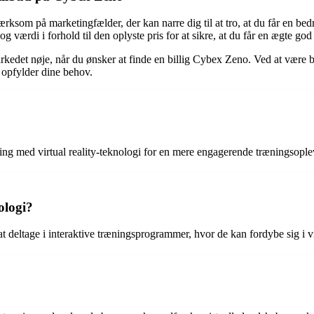
rksom på marketingfælder, der kan narre dig til at tro, at du får en bedr
og værdi i forhold til den oplyste pris for at sikre, at du får en ægte god
det nøje, når du ønsker at finde en billig Cybex Zeno. Ved at være be
r opfylder dine behov.
g med virtual reality-teknologi for en mere engagerende træningsople
ologi?
t deltage i interaktive træningsprogrammer, hvor de kan fordybe sig i v