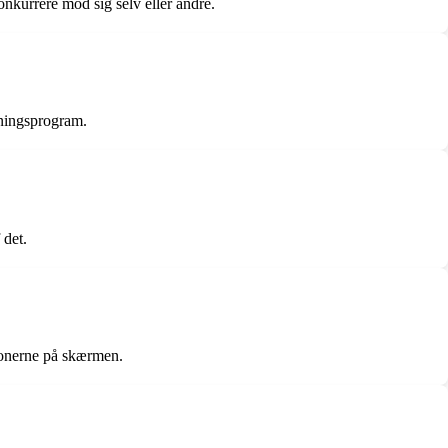
nkurrere mod sig selv eller andre.
æningsprogram.
 det.
ionerne på skærmen.