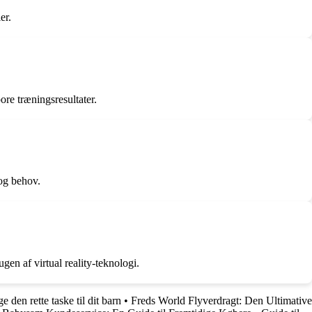
er.
re træningsresultater.
 og behov.
en af virtual reality-teknologi.
e den rette taske til dit barn
•
Freds World Flyverdragt: Den Ultimative