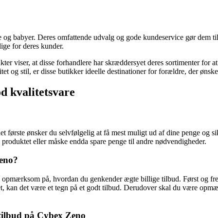
 og babyer. Deres omfattende udvalg og gode kundeservice gør dem til 
ige for deres kunder.
er viser, at disse forhandlere har skræddersyet deres sortimenter for 
t og stil, er disse butikker ideelle destinationer for forældre, der ønsker
d kvalitetsvare
det første ønsker du selvfølgelig at få mest muligt ud af dine penge og si
 til produktet eller måske endda spare penge til andre nødvendigheder.
Zeno?
 være opmærksom på, hvordan du genkender ægte billige tilbud. Først og
et, kan det være et tegn på et godt tilbud. Derudover skal du være opm
 tilbud på Cybex Zeno