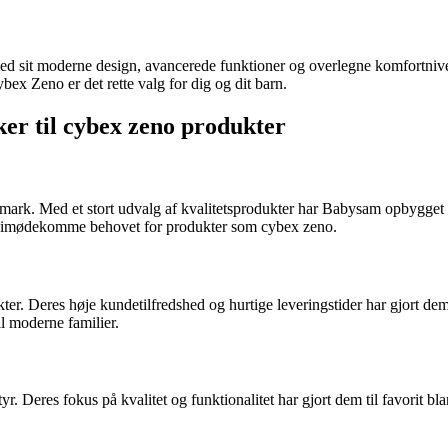
d sit moderne design, avancerede funktioner og overlegne komfortniveau
bex Zeno er det rette valg for dig og dit barn.
er til cybex zeno produkter
ark. Med et stort udvalg af kvalitetsprodukter har Babysam opbygget et
 at imødekomme behovet for produkter som cybex zeno.
er. Deres høje kundetilfredshed og hurtige leveringstider har gjort dem
il moderne familier.
r. Deres fokus på kvalitet og funktionalitet har gjort dem til favorit b