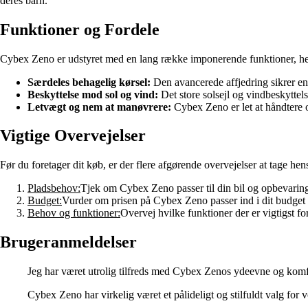
deres barn.
Funktioner og Fordele
Cybex Zeno er udstyret med en lang række imponerende funktioner, h
Særdeles behagelig kørsel:
Den avancerede affjedring sikrer en
Beskyttelse mod sol og vind:
Det store solsejl og vindbeskyttels
Letvægt og nem at manøvrere:
Cybex Zeno er let at håndtere og
Vigtige Overvejelser
Før du foretager dit køb, er der flere afgørende overvejelser at tage hen
Pladsbehov:
Tjek om Cybex Zeno passer til din bil og opbevari
Budget:
Vurder om prisen på Cybex Zeno passer ind i dit budget 
Behov og funktioner:
Overvej hvilke funktioner der er vigtigst for 
Brugeranmeldelser
Jeg har været utrolig tilfreds med Cybex Zenos ydeevne og komfo
Cybex Zeno har virkelig været et pålideligt og stilfuldt valg for 