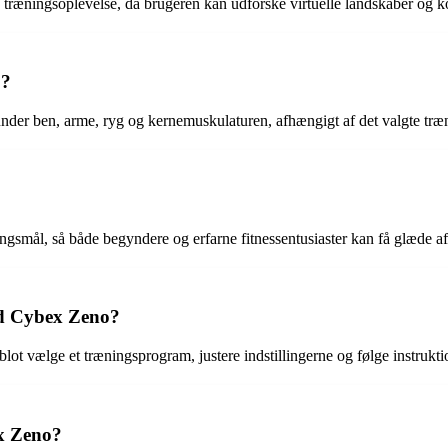
æningsoplevelse, da brugeren kan udforske virtuelle landskaber og ko
o?
under ben, arme, ryg og kernemuskulaturen, afhængigt af det valgte tr
ingsmål, så både begyndere og erfarne fitnessentusiaster kan få glæde af
d Cybex Zeno?
t vælge et træningsprogram, justere indstillingerne og følge instrukt
ex Zeno?