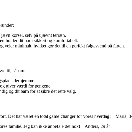
erunder:
 jævn kørsel, selv på ujævnt terræn.
en holder dit barn sikkert og komfortabelt.
 vejer minimalt, hvilket gør det til en perfekt følgesvend på farten.
syn til, såsom:
ngsplads derhjemme.
og giver værdi for pengene.
dig og dit barn for at sikre det rette valg.
rt. Det har været en total game-changer for vores hverdag! – Maria, 3
vores familie. Jeg kan ikke anbefale det nok! – Anders, 29 år