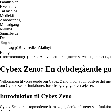
Familieplan
Hvem er vi
Tal med os
Mediekit
Annoncering
Min adgang
Mailnyt
Samarbejde
Del et tip
Log på
Bliv medlem
Mailnyt
Kategorier
Underholdning
Hjælp
Spil
Aktiviteter
Læring
Interesser
Mad
Hjemmet
Tøj
Cybex Zeno: En dybdegående guid
Velkommen til vores guide om Cybex Zeno, hvor vi vil udstyre dig med a
om Cybex Zenos funktioner, fordele og vigtige overvejelser.
Introduktion til Cybex Zeno
Cybex Zeno er en topmoderne barnevogn, der kombinerer stil, funktional