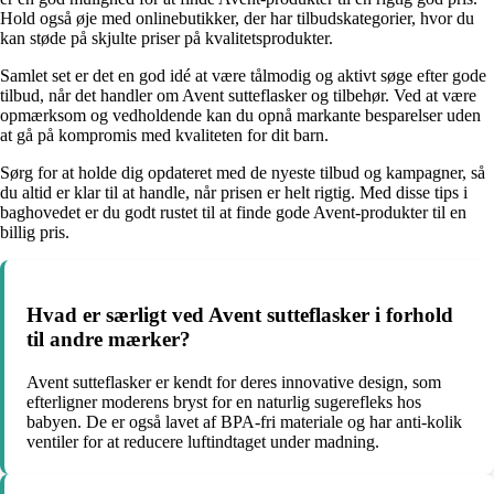
Hold også øje med onlinebutikker, der har tilbudskategorier, hvor du
kan støde på skjulte priser på kvalitetsprodukter.
Samlet set er det en god idé at være tålmodig og aktivt søge efter gode
tilbud, når det handler om Avent sutteflasker og tilbehør. Ved at være
opmærksom og vedholdende kan du opnå markante besparelser uden
at gå på kompromis med kvaliteten for dit barn.
Sørg for at holde dig opdateret med de nyeste tilbud og kampagner, så
du altid er klar til at handle, når prisen er helt rigtig. Med disse tips i
baghovedet er du godt rustet til at finde gode Avent-produkter til en
billig pris.
Hvad er særligt ved Avent sutteflasker i forhold
til andre mærker?
Avent sutteflasker er kendt for deres innovative design, som
efterligner moderens bryst for en naturlig sugerefleks hos
babyen. De er også lavet af BPA-fri materiale og har anti-kolik
ventiler for at reducere luftindtaget under madning.