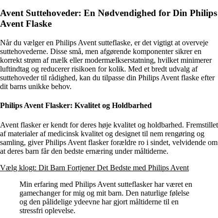
Avent Suttehoveder: En Nødvendighed for Din Philips
Avent Flaske
Når du vælger en Philips Avent sutteflaske, er det vigtigt at overveje
suttehovederne. Disse små, men afgørende komponenter sikrer en
korrekt strøm af mælk eller modermælkserstatning, hvilket minimerer
luftindtag og reducerer risikoen for kolik. Med et bredt udvalg af
suttehoveder til rådighed, kan du tilpasse din Philips Avent flaske efter
dit barns unikke behov.
Philips Avent Flasker: Kvalitet og Holdbarhed
Avent flasker er kendt for deres høje kvalitet og holdbarhed. Fremstillet
af materialer af medicinsk kvalitet og designet til nem rengøring og
samling, giver Philips Avent flasker forældre ro i sindet, velvidende om
at deres barn får den bedste ernæring under måltiderne.
Vælg klogt: Dit Barn Fortjener Det Bedste med Philips Avent
Min erfaring med Philips Avent sutteflasker har været en
gamechanger for mig og mit barn. Den naturlige følelse
og den pålidelige ydeevne har gjort måltiderne til en
stressfri oplevelse.