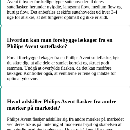
Avent tilbyder forskellige typer suttehoveder til deres
sutteflasker, herunder nyfødte, langsomt flow, medium flow og
hurtigt flow. Det anbefales at skifte suttehovedet ud hver 3-4
uge for at sikre, at det fungerer optimalt og ikke er slidt.
Hvordan kan man forebygge lækager fra en
Philips Avent sutteflaske?
For at forebygge lækager fra en Philips Avent sutteflaske, bør
du sikre dig, at alle dele er samlet korrekt og skruet godt
sammen. Undgå at overfylde flasken, da det kan medføre
lækager. Kontroller også, at ventilerne er rene og intakte for
optimal ydeevne.
Hvad adskiller Philips Avent flasker fra andre
mærker på markedet?
Philips Avent flasker adskiller sig fra andre mærker på markedet
ved deres fokus på imitering af moderens bryst og skabelsen af
en naturlig madningsoplevelse. De er også kendt for deres