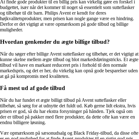
At finde gode produkter til en billig pris kan virkelig gøre en forskel i
budgettet, især når det kommer til noget så essentielt som sutteflasker
og tilbehør til dit barn. Philips Avent er kendt for deres
højkvalitetsprodukter, men prisen kan nogle gange være en hindring.
Derfor er det vigtigt at være opmærksom på gode tilbud og billige
muligheder.
Hvordan genkender du ægte billige tilbud?
Når du søger efter billige Avent sutteflasker og tilbehør, er det vigtigt at
kunne skelne mellem ægte tilbud og blot markedsføringstricks. Et ægte
tilbud vil have en markant reduceret pris i forhold til den normale
markedspris, og det er her, du virkelig kan opnå gode besparelser uden
at gå på kompromis med kvaliteten.
Få mest ud af gode tilbud
Når du har fundet et ægte billigt tilbud på Avent sutteflasker eller
tilbehør, så sørg for at udnytte det fuldt ud. Køb gerne lidt ekstra, hvis
prisen er god, så du har ekstra forsyninger på hånden. Tjek også om
der er tilbud på pakker med flere produkter, da dette ofte kan være en
endnu billigere løsning.
Vær opmærksom på sæsonudsalg og Black Friday-tilbud, da disse ofte
er en god mulighed for at finde Avent-produkter til en rigtig god pris.