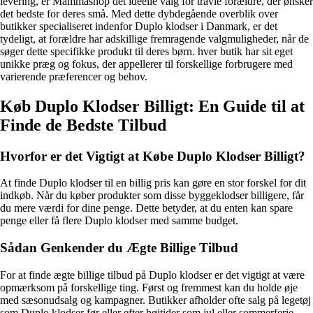
levering, er Mammashop det ideelle valg for travle forældre, der ønsker
det bedste for deres små. Med dette dybdegående overblik over
butikker specialiseret indenfor Duplo klodser i Danmark, er det
tydeligt, at forældre har adskillige fremragende valgmuligheder, når de
søger dette specifikke produkt til deres børn. hver butik har sit eget
unikke præg og fokus, der appellerer til forskellige forbrugere med
varierende præferencer og behov.
Køb Duplo Klodser Billigt: En Guide til at
Finde de Bedste Tilbud
Hvorfor er det Vigtigt at Købe Duplo Klodser Billigt?
At finde Duplo klodser til en billig pris kan gøre en stor forskel for dit
indkøb. Når du køber produkter som disse byggeklodser billigere, får
du mere værdi for dine penge. Dette betyder, at du enten kan spare
penge eller få flere Duplo klodser med samme budget.
Sådan Genkender du Ægte Billige Tilbud
For at finde ægte billige tilbud på Duplo klodser er det vigtigt at være
opmærksom på forskellige ting. Først og fremmest kan du holde øje
med sæsonudsalg og kampagner. Butikker afholder ofte salg på legetøj
som Duplo klodser før eller efter højtider som jul eller sommerferie.