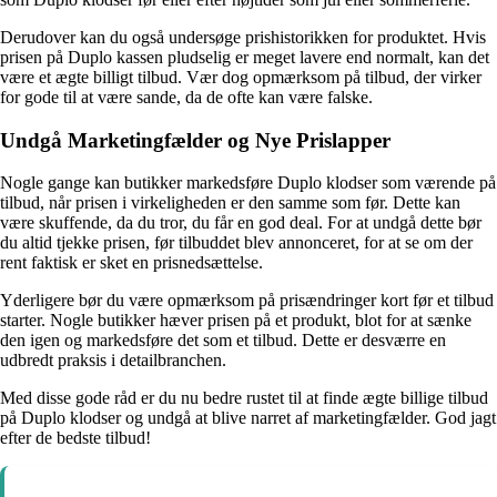
Derudover kan du også undersøge prishistorikken for produktet. Hvis
prisen på Duplo kassen pludselig er meget lavere end normalt, kan det
være et ægte billigt tilbud. Vær dog opmærksom på tilbud, der virker
for gode til at være sande, da de ofte kan være falske.
Undgå Marketingfælder og Nye Prislapper
Nogle gange kan butikker markedsføre Duplo klodser som værende på
tilbud, når prisen i virkeligheden er den samme som før. Dette kan
være skuffende, da du tror, du får en god deal. For at undgå dette bør
du altid tjekke prisen, før tilbuddet blev annonceret, for at se om der
rent faktisk er sket en prisnedsættelse.
Yderligere bør du være opmærksom på prisændringer kort før et tilbud
starter. Nogle butikker hæver prisen på et produkt, blot for at sænke
den igen og markedsføre det som et tilbud. Dette er desværre en
udbredt praksis i detailbranchen.
Med disse gode råd er du nu bedre rustet til at finde ægte billige tilbud
på Duplo klodser og undgå at blive narret af marketingfælder. God jagt
efter de bedste tilbud!