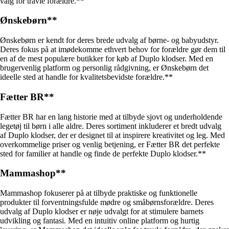
valg for travle forældre.**
Ønskebørn**
Ønskebørn er kendt for deres brede udvalg af børne- og babyudstyr.
Deres fokus på at imødekomme ethvert behov for forældre gør dem til
en af de mest populære butikker for køb af Duplo klodser. Med en
brugervenlig platform og personlig rådgivning, er Ønskebørn det
ideelle sted at handle for kvalitetsbevidste forældre.**
Fætter BR**
Fætter BR har en lang historie med at tilbyde sjovt og underholdende
legetøj til børn i alle aldre. Deres sortiment inkluderer et bredt udvalg
af Duplo klodser, der er designet til at inspirere kreativitet og leg. Med
overkommelige priser og venlig betjening, er Fætter BR det perfekte
sted for familier at handle og finde de perfekte Duplo klodser.**
Mammashop**
Mammashop fokuserer på at tilbyde praktiske og funktionelle
produkter til forventningsfulde mødre og småbørnsforældre. Deres
udvalg af Duplo klodser er nøje udvalgt for at stimulere barnets
udvikling og fantasi. Med en intuitiv online platform og hurtig