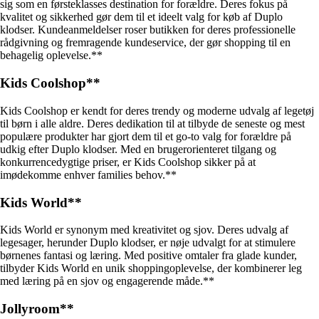
sig som en førsteklasses destination for forældre. Deres fokus på
kvalitet og sikkerhed gør dem til et ideelt valg for køb af Duplo
klodser. Kundeanmeldelser roser butikken for deres professionelle
rådgivning og fremragende kundeservice, der gør shopping til en
behagelig oplevelse.**
Kids Coolshop**
Kids Coolshop er kendt for deres trendy og moderne udvalg af legetøj
til børn i alle aldre. Deres dedikation til at tilbyde de seneste og mest
populære produkter har gjort dem til et go-to valg for forældre på
udkig efter Duplo klodser. Med en brugerorienteret tilgang og
konkurrencedygtige priser, er Kids Coolshop sikker på at
imødekomme enhver families behov.**
Kids World**
Kids World er synonym med kreativitet og sjov. Deres udvalg af
legesager, herunder Duplo klodser, er nøje udvalgt for at stimulere
børnenes fantasi og læring. Med positive omtaler fra glade kunder,
tilbyder Kids World en unik shoppingoplevelse, der kombinerer leg
med læring på en sjov og engagerende måde.**
Jollyroom**