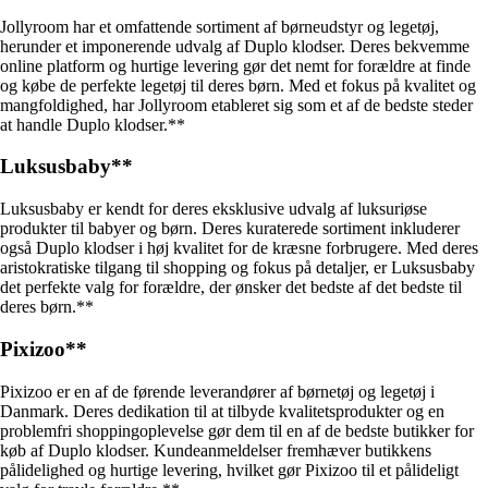
Jollyroom har et omfattende sortiment af børneudstyr og legetøj,
herunder et imponerende udvalg af Duplo klodser. Deres bekvemme
online platform og hurtige levering gør det nemt for forældre at finde
og købe de perfekte legetøj til deres børn. Med et fokus på kvalitet og
mangfoldighed, har Jollyroom etableret sig som et af de bedste steder
at handle Duplo klodser.**
Luksusbaby**
Luksusbaby er kendt for deres eksklusive udvalg af luksuriøse
produkter til babyer og børn. Deres kuraterede sortiment inkluderer
også Duplo klodser i høj kvalitet for de kræsne forbrugere. Med deres
aristokratiske tilgang til shopping og fokus på detaljer, er Luksusbaby
det perfekte valg for forældre, der ønsker det bedste af det bedste til
deres børn.**
Pixizoo**
Pixizoo er en af de førende leverandører af børnetøj og legetøj i
Danmark. Deres dedikation til at tilbyde kvalitetsprodukter og en
problemfri shoppingoplevelse gør dem til en af de bedste butikker for
køb af Duplo klodser. Kundeanmeldelser fremhæver butikkens
pålidelighed og hurtige levering, hvilket gør Pixizoo til et pålideligt