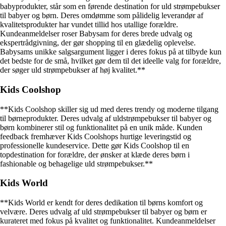
babyprodukter, står som en førende destination for uld strømpebukser
til babyer og børn. Deres omdømme som pålidelig leverandør af
kvalitetsprodukter har vundet tillid hos utallige forældre.
Kundeanmeldelser roser Babysam for deres brede udvalg og
ekspertrådgivning, der gør shopping til en glædelig oplevelse.
Babysams unikke salgsargument ligger i deres fokus på at tilbyde kun
det bedste for de små, hvilket gør dem til det ideelle valg for forældre,
der søger uld strømpebukser af høj kvalitet.**
Kids Coolshop
**Kids Coolshop skiller sig ud med deres trendy og moderne tilgang
til børneprodukter. Deres udvalg af uldstrømpebukser til babyer og
børn kombinerer stil og funktionalitet på en unik måde. Kunden
feedback fremhæver Kids Coolshops hurtige leveringstid og
professionelle kundeservice. Dette gør Kids Coolshop til en
topdestination for forældre, der ønsker at klæde deres børn i
fashionable og behagelige uld strømpebukser.**
Kids World
**Kids World er kendt for deres dedikation til børns komfort og
velvære. Deres udvalg af uld strømpebukser til babyer og børn er
kurateret med fokus på kvalitet og funktionalitet. Kundeanmeldelser