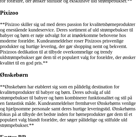
for forældre, der ønsker stilfulde og eksklusive uld strømpebukser.**
Pixizoo
**Pixizoo skiller sig ud med deres passion for kvalitetsbørneprodukter
og enestående kundeservice. Deres sortiment af uld strømpebukser til
babyer og børn er nøje udvalgt for at imødekomme behovene hos
moderne forældre. Kundeanmeldelser roser Pixizoos prisvenlige
produkter og hurtige levering, der gør shopping nemt og bekvemt.
Pixizoos dedikation til at tilbyde overkommelige og trendy
uldstrømpebukser gør dem til et populært valg for forældre, der ønsker
kvalitet til en god pris.**
Ønskebørn
**Ønskebørn har etableret sig som en pålidelig destination for
kvalitetsprodukter til babyer og børn. Deres udvalg af uld
strømpebukser til babyer og børn kombinerer funktionalitet og stil på
en fantastisk måde. Kundeanmeldelser fremhæver Ønskebørns venlige
og hjælpsomme personale samt deres hurtige leveringstid. Ønskebørns
fokus på at tilbyde det bedste inden for børneprodukter gør dem til et
populært valg blandt forældre, der søger pålidelige og stilfulde uld
strømpebukser.**