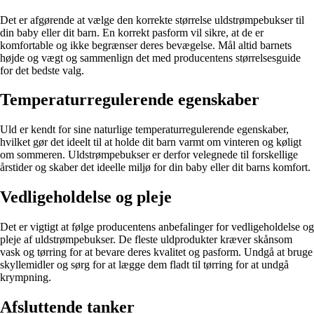
Det er afgørende at vælge den korrekte størrelse uldstrømpebukser til
din baby eller dit barn. En korrekt pasform vil sikre, at de er
komfortable og ikke begrænser deres bevægelse. Mål altid barnets
højde og vægt og sammenlign det med producentens størrelsesguide
for det bedste valg.
Temperaturregulerende egenskaber
Uld er kendt for sine naturlige temperaturregulerende egenskaber,
hvilket gør det ideelt til at holde dit barn varmt om vinteren og køligt
om sommeren. Uldstrømpebukser er derfor velegnede til forskellige
årstider og skaber det ideelle miljø for din baby eller dit barns komfort.
Vedligeholdelse og pleje
Det er vigtigt at følge producentens anbefalinger for vedligeholdelse og
pleje af uldstrømpebukser. De fleste uldprodukter kræver skånsom
vask og tørring for at bevare deres kvalitet og pasform. Undgå at bruge
skyllemidler og sørg for at lægge dem fladt til tørring for at undgå
krympning.
Afsluttende tanker