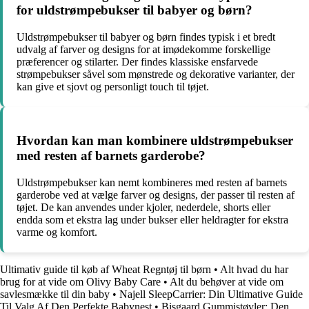
for uldstrømpebukser til babyer og børn?
Uldstrømpebukser til babyer og børn findes typisk i et bredt
udvalg af farver og designs for at imødekomme forskellige
præferencer og stilarter. Der findes klassiske ensfarvede
strømpebukser såvel som mønstrede og dekorative varianter, der
kan give et sjovt og personligt touch til tøjet.
Hvordan kan man kombinere uldstrømpebukser
med resten af barnets garderobe?
Uldstrømpebukser kan nemt kombineres med resten af barnets
garderobe ved at vælge farver og designs, der passer til resten af
tøjet. De kan anvendes under kjoler, nederdele, shorts eller
endda som et ekstra lag under bukser eller heldragter for ekstra
varme og komfort.
Ultimativ guide til køb af Wheat Regntøj til børn
•
Alt hvad du har
brug for at vide om Olivy Baby Care
•
Alt du behøver at vide om
savlesmække til din baby
•
Najell SleepCarrier: Din Ultimative Guide
Til Valg Af Den Perfekte Babynest
•
Bisgaard Gummistøvler: Den