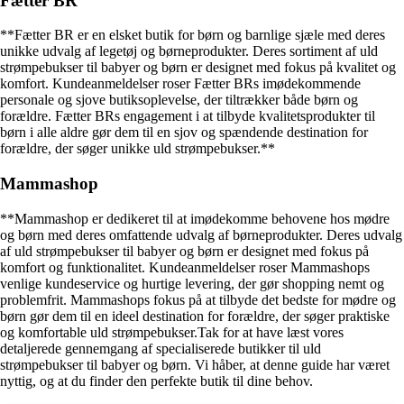
Fætter BR
**Fætter BR er en elsket butik for børn og barnlige sjæle med deres
unikke udvalg af legetøj og børneprodukter. Deres sortiment af uld
strømpebukser til babyer og børn er designet med fokus på kvalitet og
komfort. Kundeanmeldelser roser Fætter BRs imødekommende
personale og sjove butiksoplevelse, der tiltrækker både børn og
forældre. Fætter BRs engagement i at tilbyde kvalitetsprodukter til
børn i alle aldre gør dem til en sjov og spændende destination for
forældre, der søger unikke uld strømpebukser.**
Mammashop
**Mammashop er dedikeret til at imødekomme behovene hos mødre
og børn med deres omfattende udvalg af børneprodukter. Deres udvalg
af uld strømpebukser til babyer og børn er designet med fokus på
komfort og funktionalitet. Kundeanmeldelser roser Mammashops
venlige kundeservice og hurtige levering, der gør shopping nemt og
problemfrit. Mammashops fokus på at tilbyde det bedste for mødre og
børn gør dem til en ideel destination for forældre, der søger praktiske
og komfortable uld strømpebukser.Tak for at have læst vores
detaljerede gennemgang af specialiserede butikker til uld
strømpebukser til babyer og børn. Vi håber, at denne guide har været
nyttig, og at du finder den perfekte butik til dine behov.