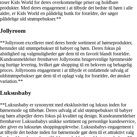
roser Kids World for deres overkommelige priser og holdbare
produkter. Med deres engagement i at tilbyde det bedste til børn i alle
aldre, er Kids World en pålidelig butik for forældre, der søger
pålidelige uld strømpebukser.**
Jollyroom
**Jollyroom excellerer med deres brede sortiment af børneprodukter,
herunder uld strømpebukser til babyer og børn. Deres fokus på
alsidighed og valgmuligheder gør dem til en favorit blandt forældre.
Kundeanmeldelser fremhæver Jollyrooms brugervenlige hjemmeside
og hurtige levering, hvilket gør shopping til en bekvem og behagelig
proces. Jollyrooms engagement i at tilbyde et omfattende udvalg af
uldstrømpebukser gør dem til et oplagt valg for forældre, der ønsker
variation.**
Luksusbaby
**Luksusbaby er synonymt med eksklusivitet og luksus inden for
børnemode og tilbehør. Deres udvalg af uld strømpebukser til babyer
og børn afspejler deres fokus på kvalitet og design. Kundeanmeldelser
fremhæver Luksusbabys unikke sortiment og personlige kundeservice,
der giver en luksuriøs shoppingoplevelse. Luksusbabys engagement i
at tilbyde det bedste inden for børnemode gør dem til et attraktivt valg