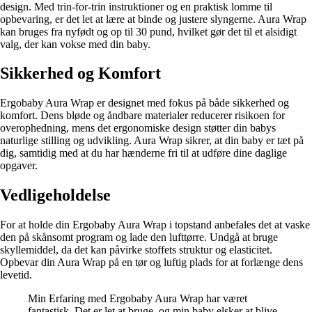
design. Med trin-for-trin instruktioner og en praktisk lomme til
opbevaring, er det let at lære at binde og justere slyngerne. Aura Wrap
kan bruges fra nyfødt og op til 30 pund, hvilket gør det til et alsidigt
valg, der kan vokse med din baby.
Sikkerhed og Komfort
Ergobaby Aura Wrap er designet med fokus på både sikkerhed og
komfort. Dens bløde og åndbare materialer reducerer risikoen for
overophedning, mens det ergonomiske design støtter din babys
naturlige stilling og udvikling. Aura Wrap sikrer, at din baby er tæt på
dig, samtidig med at du har hænderne fri til at udføre dine daglige
opgaver.
Vedligeholdelse
For at holde din Ergobaby Aura Wrap i topstand anbefales det at vaske
den på skånsomt program og lade den lufttørre. Undgå at bruge
skyllemiddel, da det kan påvirke stoffets struktur og elasticitet.
Opbevar din Aura Wrap på en tør og luftig plads for at forlænge dens
levetid.
Min Erfaring med Ergobaby Aura Wrap har været
fantastisk. Det er let at bruge, og min baby elsker at blive