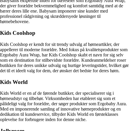
Babysams ekspertise inden for bæreseler som Ergobaby Aura Wrap,
der giver forældre bekvemmelighed og komfort samtidig med at de
bærer deres lille ene. Babysam imponerer sine kunder med
professionel rådgivning og skræddersyede løsninger til
børnebehovene.
Kids Coolshop
Kids Coolshop er kendt for sit trendy udvalg af børneartikler, der
appellerer til moderne forældre. Med fokus på kvalitetsprodukter som
Ergobaby Aura Wrap, har Kids Coolshop skabt et navn for sig selv
som en destination for stilbevidste forældre. Kundeanmeldelser roser
butikken for deres unikke udvalg og hurtige leveringstider, hvilket gør
det til et ideelt valg for dem, der ønsker det bedste for deres børn.
Kids World
Kids World er en af de førende butikker, der specialiserer sig i
børneudstyr og tilbehør. Virksomheden har etableret sig som et
pålideligt valg for forældre, der søger produkter som Ergobaby Aura.
Med en imponerende samling af innovative børneprodukter og en
dedikation til kundeservice, tilbyder Kids World en førsteklasses
oplevelse for forbrugere inden for denne niche.
Jollyroom