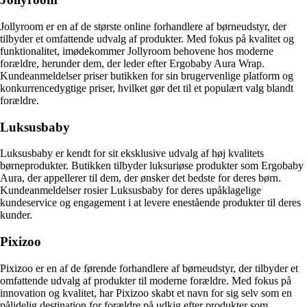
Jollyroom er en af de største online forhandlere af børneudstyr, der
tilbyder et omfattende udvalg af produkter. Med fokus på kvalitet og
funktionalitet, imødekommer Jollyroom behovene hos moderne
forældre, herunder dem, der leder efter Ergobaby Aura Wrap.
Kundeanmeldelser priser butikken for sin brugervenlige platform og
konkurrencedygtige priser, hvilket gør det til et populært valg blandt
forældre.
Luksusbaby
Luksusbaby er kendt for sit eksklusive udvalg af høj kvalitets
børneprodukter. Butikken tilbyder luksuriøse produkter som Ergobaby
Aura, der appellerer til dem, der ønsker det bedste for deres børn.
Kundeanmeldelser rosier Luksusbaby for deres upåklagelige
kundeservice og engagement i at levere enestående produkter til deres
kunder.
Pixizoo
Pixizoo er en af de førende forhandlere af børneudstyr, der tilbyder et
omfattende udvalg af produkter til moderne forældre. Med fokus på
innovation og kvalitet, har Pixizoo skabt et navn for sig selv som en
pålidelig destination for forældre på udkig efter produkter som