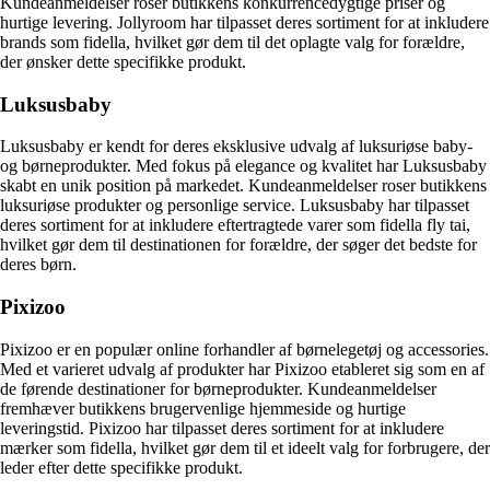
Kundeanmeldelser roser butikkens konkurrencedygtige priser og
hurtige levering. Jollyroom har tilpasset deres sortiment for at inkludere
brands som fidella, hvilket gør dem til det oplagte valg for forældre,
der ønsker dette specifikke produkt.
Luksusbaby
Luksusbaby er kendt for deres eksklusive udvalg af luksuriøse baby-
og børneprodukter. Med fokus på elegance og kvalitet har Luksusbaby
skabt en unik position på markedet. Kundeanmeldelser roser butikkens
luksuriøse produkter og personlige service. Luksusbaby har tilpasset
deres sortiment for at inkludere eftertragtede varer som fidella fly tai,
hvilket gør dem til destinationen for forældre, der søger det bedste for
deres børn.
Pixizoo
Pixizoo er en populær online forhandler af børnelegetøj og accessories.
Med et varieret udvalg af produkter har Pixizoo etableret sig som en af
de førende destinationer for børneprodukter. Kundeanmeldelser
fremhæver butikkens brugervenlige hjemmeside og hurtige
leveringstid. Pixizoo har tilpasset deres sortiment for at inkludere
mærker som fidella, hvilket gør dem til et ideelt valg for forbrugere, der
leder efter dette specifikke produkt.