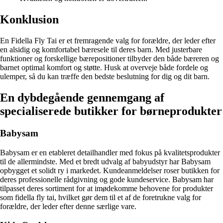
Konklusion
En Fidella Fly Tai er et fremragende valg for forældre, der leder efter
en alsidig og komfortabel bæresele til deres barn. Med justerbare
funktioner og forskellige bærepositioner tilbyder den både bæreren og
barnet optimal komfort og støtte. Husk at overveje både fordele og
ulemper, så du kan træffe den bedste beslutning for dig og dit barn.
En dybdegående gennemgang af
specialiserede butikker for børneprodukter
Babysam
Babysam er en etableret detailhandler med fokus på kvalitetsprodukter
til de allermindste. Med et bredt udvalg af babyudstyr har Babysam
opbygget et solidt ry i markedet. Kundeanmeldelser roser butikken for
deres professionelle rådgivning og gode kundeservice. Babysam har
tilpasset deres sortiment for at imødekomme behovene for produkter
som fidella fly tai, hvilket gør dem til et af de foretrukne valg for
forældre, der leder efter denne særlige vare.