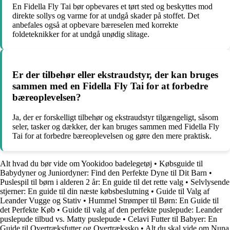
En Fidella Fly Tai bør opbevares et tørt sted og beskyttes mod
direkte sollys og varme for at undgå skader på stoffet. Det
anbefales også at opbevare bæreselen med korrekte
foldeteknikker for at undgå unødig slitage.
Er der tilbehør eller ekstraudstyr, der kan bruges
sammen med en Fidella Fly Tai for at forbedre
bæreoplevelsen?
Ja, der er forskelligt tilbehør og ekstraudstyr tilgængeligt, såsom
seler, tasker og dækker, der kan bruges sammen med Fidella Fly
Tai for at forbedre bæreoplevelsen og gøre den mere praktisk.
Alt hvad du bør vide om Yookidoo badelegetøj
•
Købsguide til
Babydyner og Juniordyner: Find den Perfekte Dyne til Dit Barn
•
Puslespil til børn i alderen 2 år: En guide til det rette valg
•
Selvlysende
stjerner: En guide til din næste købsbeslutning
•
Guide til Valg af
Leander Vugge og Stativ
•
Hummel Strømper til Børn: En Guide til
det Perfekte Køb
•
Guide til valg af den perfekte puslepude: Leander
puslepude tilbud vs. Matty puslepude
•
Celavi Futter til Babyer: En
Guide til Overtræksfutter og Overtrækssko
•
Alt du skal vide om Nuna