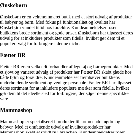
Ønskebørn
Ønskebørn er en velrenommeret butik med et stort udvalg af produkter
til babyer og børn. Med fokus på funktionalitet og kvalitet har
Ønskebørn vundet tillid hos forældre. Kundeanmeldelser roser
butikkens brede sortiment og gode priser. Ønskebørn har tilpasset deres
udvalg for at inkludere produkter som fidella, hvilket gør dem til et
populært valg for forbrugere i denne niche.
Fætter BR
Fætter BR er en velkendt forhandler af legetøj og børneprodukter. Med
et sjovt og varieret udvalg af produkter har Fætter BR skabt glæde hos
både børn og forældre. Kundeanmeldelser fremhæver butikkens
underholdende sortiment og venlige personale. Fætter BR har tilpasset
deres sortiment for at inkludere populære mærker som fidella, hvilket
gør dem til det ideelle sted for forbrugere, der søger denne specifikke
vare.
Mammashop
Mammashop er specialiseret i produkter til kommende mødre og
babyer. Med et omfattende udvalg af kvalitetsprodukter har
Mammashop skabt et solidt ry i branchen. Kundeanmeldelser roser