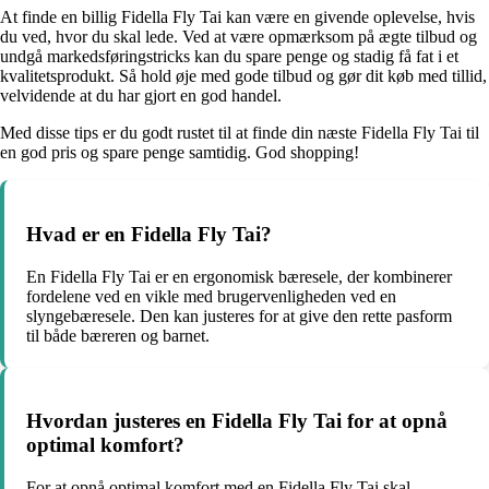
At finde en billig Fidella Fly Tai kan være en givende oplevelse, hvis
du ved, hvor du skal lede. Ved at være opmærksom på ægte tilbud og
undgå markedsføringstricks kan du spare penge og stadig få fat i et
kvalitetsprodukt. Så hold øje med gode tilbud og gør dit køb med tillid,
velvidende at du har gjort en god handel.
Med disse tips er du godt rustet til at finde din næste Fidella Fly Tai til
en god pris og spare penge samtidig. God shopping!
Hvad er en Fidella Fly Tai?
En Fidella Fly Tai er en ergonomisk bæresele, der kombinerer
fordelene ved en vikle med brugervenligheden ved en
slyngebæresele. Den kan justeres for at give den rette pasform
til både bæreren og barnet.
Hvordan justeres en Fidella Fly Tai for at opnå
optimal komfort?
For at opnå optimal komfort med en Fidella Fly Tai skal