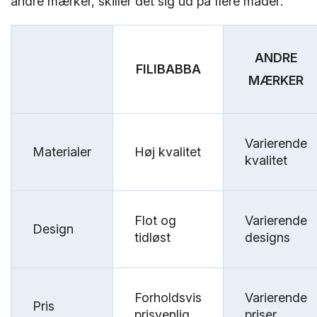
andre mærker, skiller det sig ud på flere måder:
ANDRE
FILIBABBA
MÆRKER
Varierende
Materialer
Høj kvalitet
kvalitet
Flot og
Varierende
Design
tidløst
designs
Forholdsvis
Varierende
Pris
prisvenlig
priser