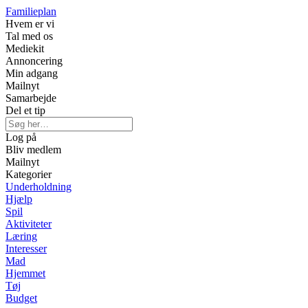
Familieplan
Hvem er vi
Tal med os
Mediekit
Annoncering
Min adgang
Mailnyt
Samarbejde
Del et tip
Log på
Bliv medlem
Mailnyt
Kategorier
Underholdning
Hjælp
Spil
Aktiviteter
Læring
Interesser
Mad
Hjemmet
Tøj
Budget