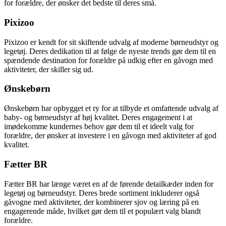
for forældre, der ønsker det bedste til deres små.
Pixizoo
Pixizoo er kendt for sit skiftende udvalg af moderne børneudstyr og
legetøj. Deres dedikation til at følge de nyeste trends gør dem til en
spændende destination for forældre på udkig efter en gåvogn med
aktiviteter, der skiller sig ud.
Ønskebørn
Ønskebørn har opbygget et ry for at tilbyde et omfattende udvalg af
baby- og børneudstyr af høj kvalitet. Deres engagement i at
imødekomme kundernes behov gør dem til et ideelt valg for
forældre, der ønsker at investere i en gåvogn med aktiviteter af god
kvalitet.
Fætter BR
Fætter BR har længe været en af de førende detailkæder inden for
legetøj og børneudstyr. Deres brede sortiment inkluderer også
gåvogne med aktiviteter, der kombinerer sjov og læring på en
engagerende måde, hvilket gør dem til et populært valg blandt
forældre.