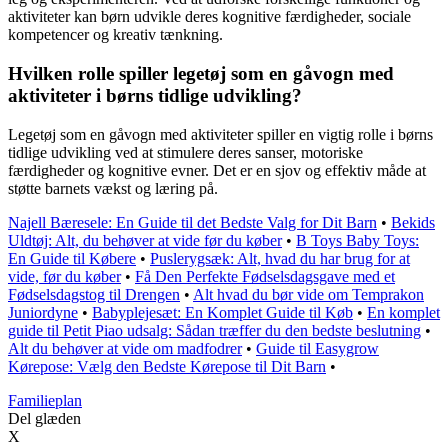
aktiviteter kan børn udvikle deres kognitive færdigheder, sociale
kompetencer og kreativ tænkning.
Hvilken rolle spiller legetøj som en gåvogn med
aktiviteter i børns tidlige udvikling?
Legetøj som en gåvogn med aktiviteter spiller en vigtig rolle i børns
tidlige udvikling ved at stimulere deres sanser, motoriske
færdigheder og kognitive evner. Det er en sjov og effektiv måde at
støtte barnets vækst og læring på.
Najell Bæresele: En Guide til det Bedste Valg for Dit Barn
•
Bekids
Uldtøj: Alt, du behøver at vide før du køber
•
B Toys Baby Toys:
En Guide til Købere
•
Puslerygsæk: Alt, hvad du har brug for at
vide, før du køber
•
Få Den Perfekte Fødselsdagsgave med et
Fødselsdagstog til Drengen
•
Alt hvad du bør vide om Temprakon
Juniordyne
•
Babyplejesæt: En Komplet Guide til Køb
•
En komplet
guide til Petit Piao udsalg: Sådan træffer du den bedste beslutning
•
Alt du behøver at vide om madfodrer
•
Guide til Easygrow
Kørepose: Vælg den Bedste Kørepose til Dit Barn
•
Familieplan
Del glæden
X