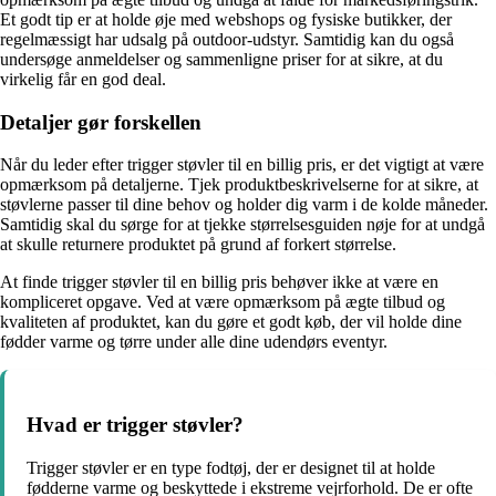
Et godt tip er at holde øje med webshops og fysiske butikker, der
regelmæssigt har udsalg på outdoor-udstyr. Samtidig kan du også
undersøge anmeldelser og sammenligne priser for at sikre, at du
virkelig får en god deal.
Detaljer gør forskellen
Når du leder efter trigger støvler til en billig pris, er det vigtigt at være
opmærksom på detaljerne. Tjek produktbeskrivelserne for at sikre, at
støvlerne passer til dine behov og holder dig varm i de kolde måneder.
Samtidig skal du sørge for at tjekke størrelsesguiden nøje for at undgå
at skulle returnere produktet på grund af forkert størrelse.
At finde trigger støvler til en billig pris behøver ikke at være en
kompliceret opgave. Ved at være opmærksom på ægte tilbud og
kvaliteten af produktet, kan du gøre et godt køb, der vil holde dine
fødder varme og tørre under alle dine udendørs eventyr.
Hvad er trigger støvler?
Trigger støvler er en type fodtøj, der er designet til at holde
fødderne varme og beskyttede i ekstreme vejrforhold. De er ofte