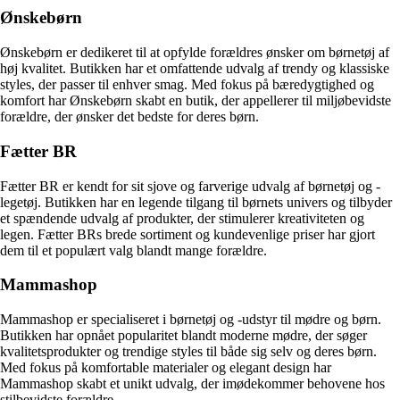
Ønskebørn
Ønskebørn er dedikeret til at opfylde forældres ønsker om børnetøj af
høj kvalitet. Butikken har et omfattende udvalg af trendy og klassiske
styles, der passer til enhver smag. Med fokus på bæredygtighed og
komfort har Ønskebørn skabt en butik, der appellerer til miljøbevidste
forældre, der ønsker det bedste for deres børn.
Fætter BR
Fætter BR er kendt for sit sjove og farverige udvalg af børnetøj og -
legetøj. Butikken har en legende tilgang til børnets univers og tilbyder
et spændende udvalg af produkter, der stimulerer kreativiteten og
legen. Fætter BRs brede sortiment og kundevenlige priser har gjort
dem til et populært valg blandt mange forældre.
Mammashop
Mammashop er specialiseret i børnetøj og -udstyr til mødre og børn.
Butikken har opnået popularitet blandt moderne mødre, der søger
kvalitetsprodukter og trendige styles til både sig selv og deres børn.
Med fokus på komfortable materialer og elegant design har
Mammashop skabt et unikt udvalg, der imødekommer behovene hos
stilbevidste forældre.