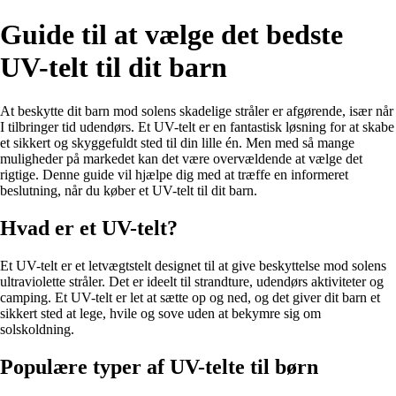
Guide til at vælge det bedste
UV-telt til dit barn
At beskytte dit barn mod solens skadelige stråler er afgørende, især når
I tilbringer tid udendørs. Et UV-telt er en fantastisk løsning for at skabe
et sikkert og skyggefuldt sted til din lille én. Men med så mange
muligheder på markedet kan det være overvældende at vælge det
rigtige. Denne guide vil hjælpe dig med at træffe en informeret
beslutning, når du køber et UV-telt til dit barn.
Hvad er et UV-telt?
Et UV-telt er et letvægtstelt designet til at give beskyttelse mod solens
ultraviolette stråler. Det er ideelt til strandture, udendørs aktiviteter og
camping. Et UV-telt er let at sætte op og ned, og det giver dit barn et
sikkert sted at lege, hvile og sove uden at bekymre sig om
solskoldning.
Populære typer af UV-telte til børn