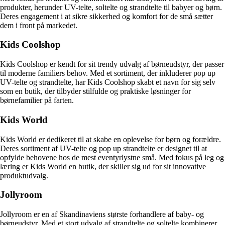
produkter, herunder UV-telte, soltelte og strandtelte til babyer og børn.
Deres engagement i at sikre sikkerhed og komfort for de små sætter
dem i front på markedet.
Kids Coolshop
Kids Coolshop er kendt for sit trendy udvalg af børneudstyr, der passer
til moderne familiers behov. Med et sortiment, der inkluderer pop up
UV-telte og strandtelte, har Kids Coolshop skabt et navn for sig selv
som en butik, der tilbyder stilfulde og praktiske løsninger for
børnefamilier på farten.
Kids World
Kids World er dedikeret til at skabe en oplevelse for børn og forældre.
Deres sortiment af UV-telte og pop up strandtelte er designet til at
opfylde behovene hos de mest eventyrlystne små. Med fokus på leg og
læring er Kids World en butik, der skiller sig ud for sit innovative
produktudvalg.
Jollyroom
Jollyroom er en af Skandinaviens største forhandlere af baby- og
børneudstyr. Med et stort udvalg af strandtelte og soltelte kombinerer