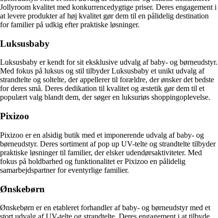
Jollyroom kvalitet med konkurrencedygtige priser. Deres engagement i
at levere produkter af høj kvalitet gør dem til en pålidelig destination
for familier på udkig efter praktiske løsninger.
Luksusbaby
Luksusbaby er kendt for sit eksklusive udvalg af baby- og børneudstyr.
Med fokus på luksus og stil tilbyder Luksusbaby et unikt udvalg af
strandtelte og soltelte, der appellerer til forældre, der ønsker det bedste
for deres små. Deres dedikation til kvalitet og æstetik gør dem til et
populært valg blandt dem, der søger en luksuriøs shoppingoplevelse.
Pixizoo
Pixizoo er en alsidig butik med et imponerende udvalg af baby- og
børneudstyr. Deres sortiment af pop up UV-telte og strandtelte tilbyder
praktiske løsninger til familier, der elsker udendørsaktiviteter. Med
fokus på holdbarhed og funktionalitet er Pixizoo en pålidelig
samarbejdspartner for eventyrlige familier.
Ønskebørn
Ønskebørn er en etableret forhandler af baby- og børneudstyr med et
stort udvalg af UV-telte og strandtelte. Deres engagement i at tilbyde