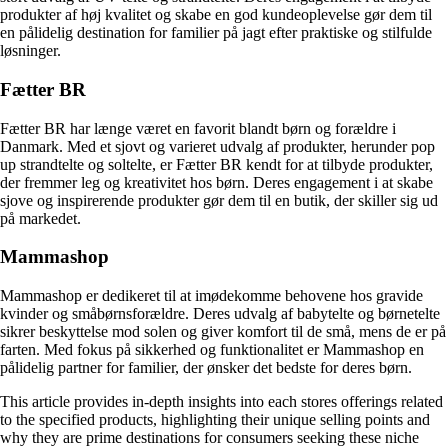
produkter af høj kvalitet og skabe en god kundeoplevelse gør dem til
en pålidelig destination for familier på jagt efter praktiske og stilfulde
løsninger.
Fætter BR
Fætter BR har længe været en favorit blandt børn og forældre i
Danmark. Med et sjovt og varieret udvalg af produkter, herunder pop
up strandtelte og soltelte, er Fætter BR kendt for at tilbyde produkter,
der fremmer leg og kreativitet hos børn. Deres engagement i at skabe
sjove og inspirerende produkter gør dem til en butik, der skiller sig ud
på markedet.
Mammashop
Mammashop er dedikeret til at imødekomme behovene hos gravide
kvinder og småbørnsforældre. Deres udvalg af babytelte og børnetelte
sikrer beskyttelse mod solen og giver komfort til de små, mens de er på
farten. Med fokus på sikkerhed og funktionalitet er Mammashop en
pålidelig partner for familier, der ønsker det bedste for deres børn.
This article provides in-depth insights into each stores offerings related
to the specified products, highlighting their unique selling points and
why they are prime destinations for consumers seeking these niche