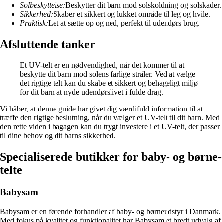
Solbeskyttelse:
Beskytter dit barn mod solskoldning og solskader.
Sikkerhed:
Skaber et sikkert og lukket område til leg og hvile.
Praktisk:
Let at sætte op og ned, perfekt til udendørs brug.
Afsluttende tanker
Et UV-telt er en nødvendighed, når det kommer til at
beskytte dit barn mod solens farlige stråler. Ved at vælge
det rigtige telt kan du skabe et sikkert og behageligt miljø
for dit barn at nyde udendørslivet i fulde drag.
Vi håber, at denne guide har givet dig værdifuld information til at
træffe den rigtige beslutning, når du vælger et UV-telt til dit barn. Med
den rette viden i bagagen kan du trygt investere i et UV-telt, der passer
til dine behov og dit barns sikkerhed.
Specialiserede butikker for baby- og børne-
telte
Babysam
Babysam er en førende forhandler af baby- og børneudstyr i Danmark.
Med fokus på kvalitet og funktionalitet har Babysam et bredt udvalg af