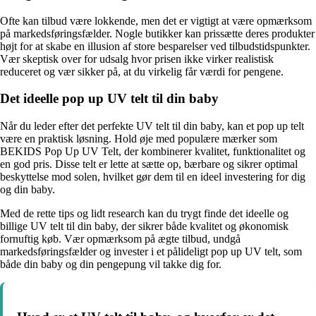
Ofte kan tilbud være lokkende, men det er vigtigt at være opmærksom
på markedsføringsfælder. Nogle butikker kan prissætte deres produkter
højt for at skabe en illusion af store besparelser ved tilbudstidspunkter.
Vær skeptisk over for udsalg hvor prisen ikke virker realistisk
reduceret og vær sikker på, at du virkelig får værdi for pengene.
Det ideelle pop up UV telt til din baby
Når du leder efter det perfekte UV telt til din baby, kan et pop up telt
være en praktisk løsning. Hold øje med populære mærker som
BEKIDS Pop Up UV Telt, der kombinerer kvalitet, funktionalitet og
en god pris. Disse telt er lette at sætte op, bærbare og sikrer optimal
beskyttelse mod solen, hvilket gør dem til en ideel investering for dig
og din baby.
Med de rette tips og lidt research kan du trygt finde det ideelle og
billige UV telt til din baby, der sikrer både kvalitet og økonomisk
fornuftig køb. Vær opmærksom på ægte tilbud, undgå
markedsføringsfælder og invester i et pålideligt pop up UV telt, som
både din baby og din pengepung vil takke dig for.