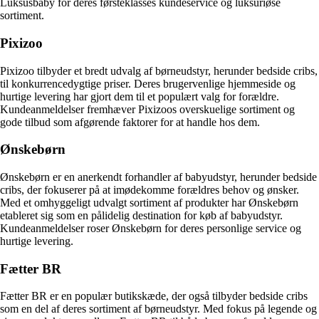
Luksusbaby for deres førsteklasses kundeservice og luksuriøse
sortiment.
Pixizoo
Pixizoo tilbyder et bredt udvalg af børneudstyr, herunder bedside cribs,
til konkurrencedygtige priser. Deres brugervenlige hjemmeside og
hurtige levering har gjort dem til et populært valg for forældre.
Kundeanmeldelser fremhæver Pixizoos overskuelige sortiment og
gode tilbud som afgørende faktorer for at handle hos dem.
Ønskebørn
Ønskebørn er en anerkendt forhandler af babyudstyr, herunder bedside
cribs, der fokuserer på at imødekomme forældres behov og ønsker.
Med et omhyggeligt udvalgt sortiment af produkter har Ønskebørn
etableret sig som en pålidelig destination for køb af babyudstyr.
Kundeanmeldelser roser Ønskebørn for deres personlige service og
hurtige levering.
Fætter BR
Fætter BR er en populær butikskæde, der også tilbyder bedside cribs
som en del af deres sortiment af børneudstyr. Med fokus på legende og