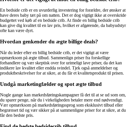
En bedside crib er en uvurderlig investering for forældre, der ønsker at
have deres baby tæt på om natten. Det er dog vigtigt ikke at overskride
budgettet ved køb af en bedside crib. At finde en billig bedside crib
kan give dig kvalitet til en lav pris, hvilket er afgørende, da babyudstyr
ofte kan være dyrt.
Hvordan genkender du ægte billige deals?
Når du leder efter en billig bedside crib, er det vigtigt at være
opmærksom på ægte tilbud. Sammenlign priser fra forskellige
forhandlere og vær skeptisk over for urimeligt lave priser, da det kan
indikere lav kvalitet eller endda svindel. Tjek også anmeldelser og
produktbeskrivelser for at sikre, at du får et kvalitetsprodukt til prisen.
Undgå marketingfælder og spot ægte tilbud
Nogle gange kan markedsføringskampagner få det til at se ud som om,
du sparer penge, når du i virkeligheden betaler mere end nødvendigt.
Vær opmærksom på markedsføringssprog som eksklusivt tilbud eller
begrænset tid og vær sikker på at sammenligne priser for at sikre, at du
får den bedste pris.
Find de bedste bedsidecrib tilbud