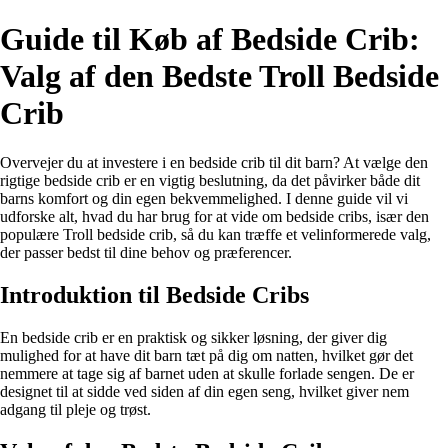
Guide til Køb af Bedside Crib:
Valg af den Bedste Troll Bedside
Crib
Overvejer du at investere i en bedside crib til dit barn? At vælge den
rigtige bedside crib er en vigtig beslutning, da det påvirker både dit
barns komfort og din egen bekvemmelighed. I denne guide vil vi
udforske alt, hvad du har brug for at vide om bedside cribs, især den
populære Troll bedside crib, så du kan træffe et velinformerede valg,
der passer bedst til dine behov og præferencer.
Introduktion til Bedside Cribs
En bedside crib er en praktisk og sikker løsning, der giver dig
mulighed for at have dit barn tæt på dig om natten, hvilket gør det
nemmere at tage sig af barnet uden at skulle forlade sengen. De er
designet til at sidde ved siden af din egen seng, hvilket giver nem
adgang til pleje og trøst.