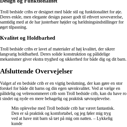
Design og Funktionalitet
Troll bedside cribs er designet med både stil og funktionalitet for øje.
Deres enkle, men elegante design passer godt til ethvert soveværelse,
samtidig med at de har justerbare højder og hældningsindstillinger for
øget tilpasning.
Kvalitet og Holdbarhed
Troll bedside cribs er lavet af materialer af høj kvalitet, der sikrer
langvarig holdbarhed. Deres solide konstruktion og pålidelige
mekanismer giver ekstra tryghed og sikkerhed for både dig og dit barn.
Afsluttende Overvejelser
Valget af en bedside crib er en vigtig beslutning, der kan gøre en stor
forskel for både dit barns og din egen søvnkvalitet. Ved at vælge en
pålidelig og velrenommeret crib som Troll bedside crib, kan du have ro
i sindet og nyde en mere behagelig og praktisk søvnoplevelse.
Min oplevelse med Troll bedside crib har været fantastisk.
Den er så praktisk og komfortabel, og jeg føler mig tryg
ved at have mit barn så tæt på mig om natten. – Lykkelig
kunde