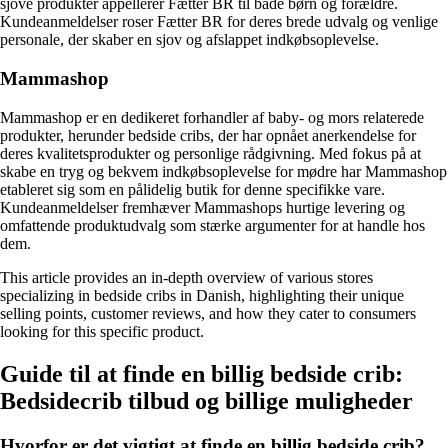
sjove produkter appellerer Fætter BR til både børn og forældre.
Kundeanmeldelser roser Fætter BR for deres brede udvalg og venlige
personale, der skaber en sjov og afslappet indkøbsoplevelse.
Mammashop
Mammashop er en dedikeret forhandler af baby- og mors relaterede
produkter, herunder bedside cribs, der har opnået anerkendelse for
deres kvalitetsprodukter og personlige rådgivning. Med fokus på at
skabe en tryg og bekvem indkøbsoplevelse for mødre har Mammashop
etableret sig som en pålidelig butik for denne specifikke vare.
Kundeanmeldelser fremhæver Mammashops hurtige levering og
omfattende produktudvalg som stærke argumenter for at handle hos
dem.
This article provides an in-depth overview of various stores
specializing in bedside cribs in Danish, highlighting their unique
selling points, customer reviews, and how they cater to consumers
looking for this specific product.
Guide til at finde en billig bedside crib:
Bedsidecrib tilbud og billige muligheder
Hvorfor er det vigtigt at finde en billig bedside crib?