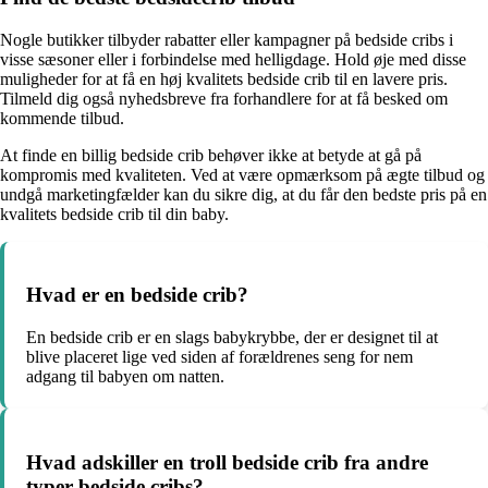
Nogle butikker tilbyder rabatter eller kampagner på bedside cribs i
visse sæsoner eller i forbindelse med helligdage. Hold øje med disse
muligheder for at få en høj kvalitets bedside crib til en lavere pris.
Tilmeld dig også nyhedsbreve fra forhandlere for at få besked om
kommende tilbud.
At finde en billig bedside crib behøver ikke at betyde at gå på
kompromis med kvaliteten. Ved at være opmærksom på ægte tilbud og
undgå marketingfælder kan du sikre dig, at du får den bedste pris på en
kvalitets bedside crib til din baby.
Hvad er en bedside crib?
En bedside crib er en slags babykrybbe, der er designet til at
blive placeret lige ved siden af forældrenes seng for nem
adgang til babyen om natten.
Hvad adskiller en troll bedside crib fra andre
typer bedside cribs?