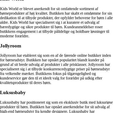
Kids World er blevet anerkendt for sit omfattende sortiment af
børneprodukter af høj kvalitet. Butikken har skabt et omdømme for sin
dedikation til at tilbyde produkter, der opfylder behovene for børn i alle
aldre. Kids World har specialiseret sig i at kuratere et udvalg af
bæredygtige og sikre produkter til børn. Kundeanmeldelser roser
butikkens engagement i at tilbyde pålidelige og holdbare løsninger til
moderne forældre.
Jollyroom
Jollyroom har etableret sig som en af de førende online butikker inden
for børneudstyr. Butikken har opnået popularitet blandt kunder på
grund af sit brede udvalg af produkter i alle prisklasser. Jollyroom har
specialiseret sig i at tilbyde konkurrencedygtige priser på børneudstyr
fra velkendte mærker. Butikkens fokus på tilgængelighed og
kundeservice gør den til et ideelt valg for forældre på udkig efter
kvalitetsprodukter til deres børn.
Luksusbaby
Luksusbaby har positioneret sig som en eksklusiv butik med luksuriøse
produkter til børn. Butikken har opnået anerkendelse for sit udvalg af
high-end børneudstyr fra kendte designere. Luksusbaby har