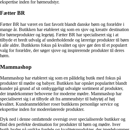
ekspertise inden for børneudstyr.
Fætter BR
Fætter BR har været en fast favorit blandt danske børn og forældre i
mange år. Butikken har etableret sig som en sjov og kreativ destination
for børneprodukter og legetøj. Fætter BR har specialiseret sig i at
tilbyde et bredt udvalg af underholdende og lærerige produkter til børn
i alle aldre. Butikkens fokus på kvalitet og sjov gør den til et populært
valg for forældre, der søger sjove og inspirerende produkter til deres
børn.
Mammashop
Mammashop har etableret sig som en pålidelig butik med fokus på
produkter til mødre og babyer. Butikken har opnået popularitet blandt
kunder på grund af sit omhyggeligt udvalgte sortiment af produkter,
der imødekommer behovene for moderne mødre. Mammashop har
specialiseret sig i at tilbyde alt fra ammeudstyr til babytøj af høj
kvalitet. Kundeanmeldelser roser butikkens personlige service og
ekspertise inden for moderelaterede produkter.
Dyk ned i denne omfattende oversigt over specialiserede butikker og
find den perfekte destination for produkter til børn og mødre. hver
butik byder på unikke fordele og kvalitetsprodukter, der imødekommer