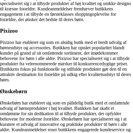
specialiseret sig i at tilbyde produkter af høj kvalitet og unikke designs
til kræsne forældre. Kundeanmeldelser fremhæver butikkens
engagement i at tilbyde en førsteklasses shoppingoplevelse for
forældre, der ønsker det bedste til deres børn.
Pixizoo
Pixizoo har etableret sig som en alsidig butik med et bredt udvalg af
børneudstyr og accessories. Butikken har opnået popularitet blandt
kunder på grund af sit omfattende sortiment, der imødekommer
behovene for børn i alle aldre. Pixizoo har specialiseret sig i at tilbyde
produkter fra velrenommerede mærker til konkurrencedygtige priser.
Butikkens fokus på funktionelle og stilfulde produkter gør den til en
attraktiv destination for forældre på udkig efter kvalitetsudstyr til deres
børn.
Ønskebørn
Ønskebørn har etableret sig som en pålidelig butik med et omfattende
udvalg af børneprodukter i høj kvalitet. Butikken har skabt et
omdømme for sin dedikation til at tilbyde produkter, der opfylder
behovene for moderne forældre. Ønskebørn har specialiseret sig i at
kuratere et udvalg af innovative og praktiske produkter til børn i alle
aldre. Kundeanmeldelser roser butikkens engagerede kundeservice og