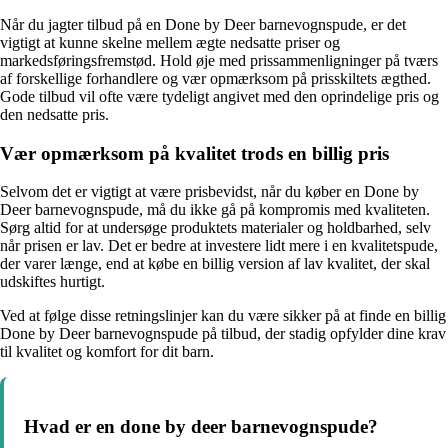
Når du jagter tilbud på en Done by Deer barnevognspude, er det
vigtigt at kunne skelne mellem ægte nedsatte priser og
markedsføringsfremstød. Hold øje med prissammenligninger på tværs
af forskellige forhandlere og vær opmærksom på prisskiltets ægthed.
Gode tilbud vil ofte være tydeligt angivet med den oprindelige pris og
den nedsatte pris.
Vær opmærksom på kvalitet trods en billig pris
Selvom det er vigtigt at være prisbevidst, når du køber en Done by
Deer barnevognspude, må du ikke gå på kompromis med kvaliteten.
Sørg altid for at undersøge produktets materialer og holdbarhed, selv
når prisen er lav. Det er bedre at investere lidt mere i en kvalitetspude,
der varer længe, end at købe en billig version af lav kvalitet, der skal
udskiftes hurtigt.
Ved at følge disse retningslinjer kan du være sikker på at finde en billig
Done by Deer barnevognspude på tilbud, der stadig opfylder dine krav
til kvalitet og komfort for dit barn.
Hvad er en done by deer barnevognspude?