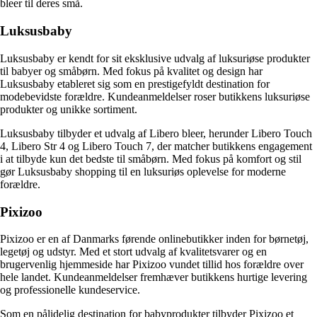
bleer til deres små.
Luksusbaby
Luksusbaby er kendt for sit eksklusive udvalg af luksuriøse produkter
til babyer og småbørn. Med fokus på kvalitet og design har
Luksusbaby etableret sig som en prestigefyldt destination for
modebevidste forældre. Kundeanmeldelser roser butikkens luksuriøse
produkter og unikke sortiment.
Luksusbaby tilbyder et udvalg af Libero bleer, herunder Libero Touch
4, Libero Str 4 og Libero Touch 7, der matcher butikkens engagement
i at tilbyde kun det bedste til småbørn. Med fokus på komfort og stil
gør Luksusbaby shopping til en luksuriøs oplevelse for moderne
forældre.
Pixizoo
Pixizoo er en af Danmarks førende onlinebutikker inden for børnetøj,
legetøj og udstyr. Med et stort udvalg af kvalitetsvarer og en
brugervenlig hjemmeside har Pixizoo vundet tillid hos forældre over
hele landet. Kundeanmeldelser fremhæver butikkens hurtige levering
og professionelle kundeservice.
Som en pålidelig destination for babyprodukter tilbyder Pixizoo et