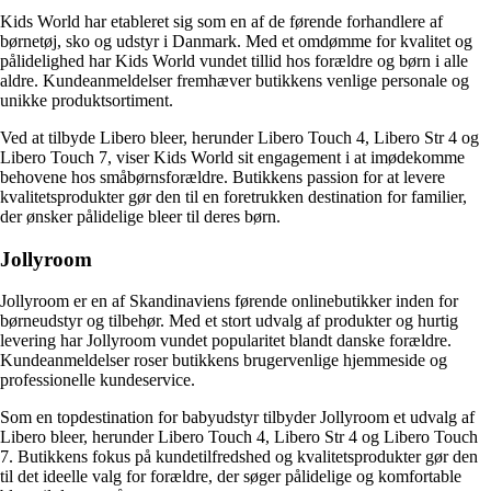
Kids World har etableret sig som en af de førende forhandlere af
børnetøj, sko og udstyr i Danmark. Med et omdømme for kvalitet og
pålidelighed har Kids World vundet tillid hos forældre og børn i alle
aldre. Kundeanmeldelser fremhæver butikkens venlige personale og
unikke produktsortiment.
Ved at tilbyde Libero bleer, herunder Libero Touch 4, Libero Str 4 og
Libero Touch 7, viser Kids World sit engagement i at imødekomme
behovene hos småbørnsforældre. Butikkens passion for at levere
kvalitetsprodukter gør den til en foretrukken destination for familier,
der ønsker pålidelige bleer til deres børn.
Jollyroom
Jollyroom er en af Skandinaviens førende onlinebutikker inden for
børneudstyr og tilbehør. Med et stort udvalg af produkter og hurtig
levering har Jollyroom vundet popularitet blandt danske forældre.
Kundeanmeldelser roser butikkens brugervenlige hjemmeside og
professionelle kundeservice.
Som en topdestination for babyudstyr tilbyder Jollyroom et udvalg af
Libero bleer, herunder Libero Touch 4, Libero Str 4 og Libero Touch
7. Butikkens fokus på kundetilfredshed og kvalitetsprodukter gør den
til det ideelle valg for forældre, der søger pålidelige og komfortable