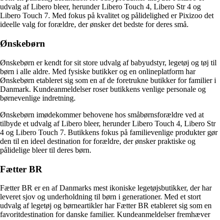
udvalg af Libero bleer, herunder Libero Touch 4, Libero Str 4 og
Libero Touch 7. Med fokus på kvalitet og pålidelighed er Pixizoo det
ideelle valg for forældre, der ønsker det bedste for deres små.
Ønskebørn
Ønskebørn er kendt for sit store udvalg af babyudstyr, legetøj og tøj til
børn i alle aldre. Med fysiske butikker og en onlineplatform har
Ønskebørn etableret sig som en af de foretrukne butikker for familier i
Danmark. Kundeanmeldelser roser butikkens venlige personale og
børnevenlige indretning.
Ønskebørn imødekommer behovene hos småbørnsforældre ved at
tilbyde et udvalg af Libero bleer, herunder Libero Touch 4, Libero Str
4 og Libero Touch 7. Butikkens fokus på familievenlige produkter gør
den til en ideel destination for forældre, der ønsker praktiske og
pålidelige bleer til deres børn.
Fætter BR
Fætter BR er en af Danmarks mest ikoniske legetøjsbutikker, der har
leveret sjov og underholdning til børn i generationer. Med et stort
udvalg af legetøj og børneartikler har Fætter BR etableret sig som en
favoritdestination for danske familier. Kundeanmeldelser fremhæver