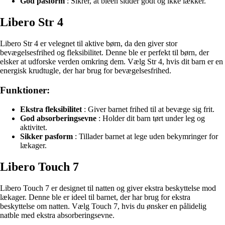
God pasform
: Sikrer, at bleen sidder godt og ikke lækker.
Libero Str 4
Libero Str 4 er velegnet til aktive børn, da den giver stor
bevægelsesfrihed og fleksibilitet. Denne ble er perfekt til børn, der
elsker at udforske verden omkring dem. Vælg Str 4, hvis dit barn er en
energisk krudtugle, der har brug for bevægelsesfrihed.
Funktioner:
Ekstra fleksibilitet
: Giver barnet frihed til at bevæge sig frit.
God absorberingsevne
: Holder dit barn tørt under leg og
aktivitet.
Sikker pasform
: Tillader barnet at lege uden bekymringer for
lækager.
Libero Touch 7
Libero Touch 7 er designet til natten og giver ekstra beskyttelse mod
lækager. Denne ble er ideel til barnet, der har brug for ekstra
beskyttelse om natten. Vælg Touch 7, hvis du ønsker en pålidelig
natble med ekstra absorberingsevne.