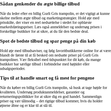
Sådan genkender du ægte billige tilbud
Når du leder efter en billig Gurli Gris trampolin, er det vigtigt at kunne
skelne mellem ægte tilbud og marketingstrategier. Hold øje med
prisskilte, der viser en reel nedsættelse i stedet for opblæste
markedsføringspriser. Læs også anmeldelser og undersøg prisen i
forskellige butikker for at sikre, at du får den bedste deal.
Spot de bedste tilbud og spar penge på din køb
Hold øje med tilbudsaviser, og følg favoritbutikkerne online for at være
blandt de første til at få besked om nedsatte priser på Gurli Gris
trampoliner. Vær fleksibel med tidspunktet for dit køb, da mange
butikker har særlige tilbud i forbindelse med højtider eller
udsalgsperioder.
Tips til at handle smart og få mest for pengene
Når du køber en billig Gurli Gris trampolin, så husk at tage højde for
kvaliteten. Undersøg produktanmeldelser, garantier og
returneringspolitikker for at sikre dig en god handel. Sammenlign
priser og vær tålmodig – det rigtige tilbud kommer, hvis du holder
øjnene åbne og er klar til at slå til.