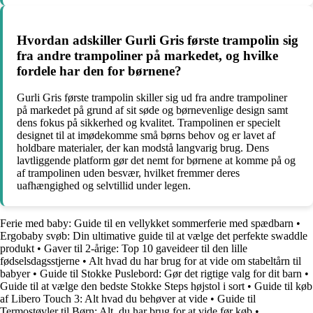
Hvordan adskiller Gurli Gris første trampolin sig
fra andre trampoliner på markedet, og hvilke
fordele har den for børnene?
Gurli Gris første trampolin skiller sig ud fra andre trampoliner
på markedet på grund af sit søde og børnevenlige design samt
dens fokus på sikkerhed og kvalitet. Trampolinen er specielt
designet til at imødekomme små børns behov og er lavet af
holdbare materialer, der kan modstå langvarig brug. Dens
lavtliggende platform gør det nemt for børnene at komme på og
af trampolinen uden besvær, hvilket fremmer deres
uafhængighed og selvtillid under legen.
Ferie med baby: Guide til en vellykket sommerferie med spædbarn
•
Ergobaby svøb: Din ultimative guide til at vælge det perfekte swaddle
produkt
•
Gaver til 2-årige: Top 10 gaveideer til den lille
fødselsdagsstjerne
•
Alt hvad du har brug for at vide om stabeltårn til
babyer
•
Guide til Stokke Puslebord: Gør det rigtige valg for dit barn
•
Guide til at vælge den bedste Stokke Steps højstol i sort
•
Guide til køb
af Libero Touch 3: Alt hvad du behøver at vide
•
Guide til
Termostøvler til Børn: Alt, du har brug for at vide før køb
•