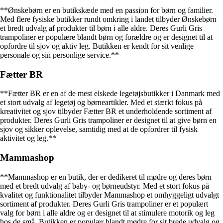
**Ønskebørn er en butikskæde med en passion for børn og familier.
Med flere fysiske butikker rundt omkring i landet tilbyder Ønskebørn
et bredt udvalg af produkter til børn i alle aldre. Deres Gurli Gris
trampoliner er populære blandt børn og forældre og er designet til at
opfordre til sjov og aktiv leg. Butikken er kendt for sit venlige
personale og sin personlige service.**
Fætter BR
**Fætter BR er en af de mest elskede legetøjsbutikker i Danmark med
et stort udvalg af legetøj og børneartikler. Med et stærkt fokus på
kreativitet og sjov tilbyder Fætter BR et underholdende sortiment af
produkter. Deres Gurli Gris trampoliner er designet til at give børn en
sjov og sikker oplevelse, samtidig med at de opfordrer til fysisk
aktivitet og leg.**
Mammashop
**Mammashop er en butik, der er dedikeret til mødre og deres børn
med et bredt udvalg af baby- og børneudstyr. Med et stort fokus på
kvalitet og funktionalitet tilbyder Mammashop et omhyggeligt udvalgt
sortiment af produkter. Deres Gurli Gris trampoliner er et populært
valg for børn i alle aldre og er designet til at stimulere motorik og leg
hos de små. Butikken er populær blandt mødre for sit brede udvalg og