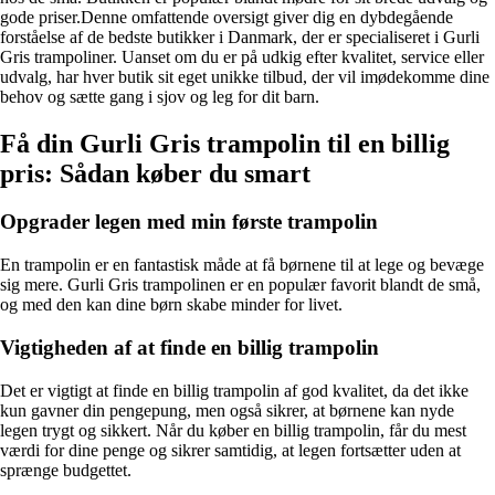
gode priser.Denne omfattende oversigt giver dig en dybdegående
forståelse af de bedste butikker i Danmark, der er specialiseret i Gurli
Gris trampoliner. Uanset om du er på udkig efter kvalitet, service eller
udvalg, har hver butik sit eget unikke tilbud, der vil imødekomme dine
behov og sætte gang i sjov og leg for dit barn.
Få din Gurli Gris trampolin til en billig
pris: Sådan køber du smart
Opgrader legen med min første trampolin
En trampolin er en fantastisk måde at få børnene til at lege og bevæge
sig mere. Gurli Gris trampolinen er en populær favorit blandt de små,
og med den kan dine børn skabe minder for livet.
Vigtigheden af at finde en billig trampolin
Det er vigtigt at finde en billig trampolin af god kvalitet, da det ikke
kun gavner din pengepung, men også sikrer, at børnene kan nyde
legen trygt og sikkert. Når du køber en billig trampolin, får du mest
værdi for dine penge og sikrer samtidig, at legen fortsætter uden at
sprænge budgettet.