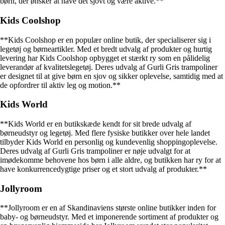
børn, der ønsker at have det sjovt og være aktive.**
Kids Coolshop
**Kids Coolshop er en populær online butik, der specialiserer sig i
legetøj og børneartikler. Med et bredt udvalg af produkter og hurtig
levering har Kids Coolshop opbygget et stærkt ry som en pålidelig
leverandør af kvalitetslegetøj. Deres udvalg af Gurli Gris trampoliner
er designet til at give børn en sjov og sikker oplevelse, samtidig med at
de opfordrer til aktiv leg og motion.**
Kids World
**Kids World er en butikskæde kendt for sit brede udvalg af
børneudstyr og legetøj. Med flere fysiske butikker over hele landet
tilbyder Kids World en personlig og kundevenlig shoppingoplevelse.
Deres udvalg af Gurli Gris trampoliner er nøje udvalgt for at
imødekomme behovene hos børn i alle aldre, og butikken har ry for at
have konkurrencedygtige priser og et stort udvalg af produkter.**
Jollyroom
**Jollyroom er en af Skandinaviens største online butikker inden for
baby- og børneudstyr. Med et imponerende sortiment af produkter og