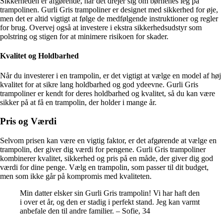
Sikkerheden er afgørende, når det drejer sig om børnenes leg på
trampolinen. Gurli Gris trampoliner er designet med sikkerhed for øje,
men det er altid vigtigt at følge de medfølgende instruktioner og regler
for brug. Overvej også at investere i ekstra sikkerhedsudstyr som
polstring og stigen for at minimere risikoen for skader.
Kvalitet og Holdbarhed
Når du investerer i en trampolin, er det vigtigt at vælge en model af høj
kvalitet for at sikre lang holdbarhed og god ydeevne. Gurli Gris
trampoliner er kendt for deres holdbarhed og kvalitet, så du kan være
sikker på at få en trampolin, der holder i mange år.
Pris og Værdi
Selvom prisen kan være en vigtig faktor, er det afgørende at vælge en
trampolin, der giver dig værdi for pengene. Gurli Gris trampoliner
kombinerer kvalitet, sikkerhed og pris på en måde, der giver dig god
værdi for dine penge. Vælg en trampolin, som passer til dit budget,
men som ikke går på kompromis med kvaliteten.
Min datter elsker sin Gurli Gris trampolin! Vi har haft den
i over et år, og den er stadig i perfekt stand. Jeg kan varmt
anbefale den til andre familier. – Sofie, 34