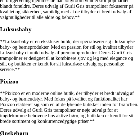
en brugervenlig hjemmeside har Jollyroom vundet stor popularitet
blandt forældre. Deres udvalg af Gurli Gris trampoliner fokuserer på
kvalitet og sikkerhed, samtidig med at de tilbyder et bredt udvalg af
valgmuligheder til alle aldre og behov.**
Luksusbaby
**Luksusbaby er en eksklusiv butik, der specialiserer sig i luksuriøse
baby- og børneprodukter. Med en passion for stil og kvalitet tilbyder
Luksusbaby et unikt udvalg af premiumprodukter. Deres Gurli Gris
trampoliner er designet til at kombinere sjov og leg med elegance og
stil, og butikken er kendt for sit luksuriøse udvalg og personlige
service.**
Pixizoo
**Pixizoo er en moderne online butik, der tilbyder et bredt udvalg af
baby- og børneudstyr. Med fokus på kvalitet og funktionalitet har
Pixizoo etableret sig som en af de førende butikker inden for branchen.
Deres udvalg af Gurli Gris trampoliner er nøje udvalgt for at
imødekomme behovene hos aktive børn, og butikken er kendt for sit
brede sortiment og konkurrencedygtige priser.**
Ønskebørn