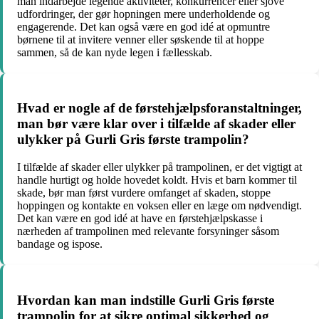
man indarbejde legende aktiviteter, konkurrencer eller sjove
udfordringer, der gør hopningen mere underholdende og
engagerende. Det kan også være en god idé at opmuntre
børnene til at invitere venner eller søskende til at hoppe
sammen, så de kan nyde legen i fællesskab.
Hvad er nogle af de førstehjælpsforanstaltninger,
man bør være klar over i tilfælde af skader eller
ulykker på Gurli Gris første trampolin?
I tilfælde af skader eller ulykker på trampolinen, er det vigtigt at
handle hurtigt og holde hovedet koldt. Hvis et barn kommer til
skade, bør man først vurdere omfanget af skaden, stoppe
hoppingen og kontakte en voksen eller en læge om nødvendigt.
Det kan være en god idé at have en førstehjælpskasse i
nærheden af trampolinen med relevante forsyninger såsom
bandage og ispose.
Hvordan kan man indstille Gurli Gris første
trampolin for at sikre optimal sikkerhed og