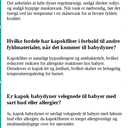
Det anbefales at lufte dyner regelmæssigt, undgå direkte sollys
og undgå hyppige maskinvask. Når vask er nødvendig, bør det
foregå ved lav temperatur i en skånevask for at bevare fyldets
kvalitet.
Hvilke fordele har kapokfiber i forhold til andre
fyldmaterialer, når det kommer til babydyner?
Kapokfiber er naturligt hypoallergent og antibakterielt, hvilket
reducerer risikoen for allergiske reaktioner hos babyer.
Derudover er kapok let og åndbart, hvilket skaber en behagelig
temperaturregulering for barnet.
Er kapok babydyner velegnede til babyer med
sart hud eller allergier?
Ja, kapok babydyner er særligt velegnede til babyer med følsom
hud eller allergier, da kapokfibrene er meget allergivenlige og
modstandsdygtige over for støvmider.