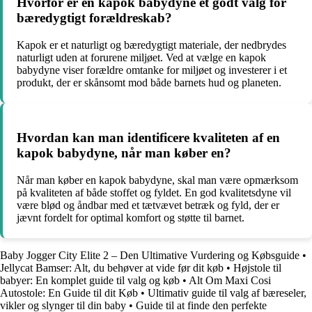
Hvorfor er en kapok babydyne et godt valg for
bæredygtigt forældreskab?
Kapok er et naturligt og bæredygtigt materiale, der nedbrydes
naturligt uden at forurene miljøet. Ved at vælge en kapok
babydyne viser forældre omtanke for miljøet og investerer i et
produkt, der er skånsomt mod både barnets hud og planeten.
Hvordan kan man identificere kvaliteten af en
kapok babydyne, når man køber en?
Når man køber en kapok babydyne, skal man være opmærksom
på kvaliteten af både stoffet og fyldet. En god kvalitetsdyne vil
være blød og åndbar med et tætvævet betræk og fyld, der er
jævnt fordelt for optimal komfort og støtte til barnet.
Baby Jogger City Elite 2 – Den Ultimative Vurdering og Købsguide
•
Jellycat Bamser: Alt, du behøver at vide før dit køb
•
Højstole til
babyer: En komplet guide til valg og køb
•
Alt Om Maxi Cosi
Autostole: En Guide til dit Køb
•
Ultimativ guide til valg af bæreseler,
vikler og slynger til din baby
•
Guide til at finde den perfekte