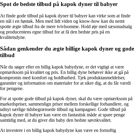
Spot de bedste tilbud på kapok dyner til babyer
At finde gode tilbud på kapok dyner til babyer kan virke som at finde
en nål i en høstak. Men med lidt viden og know-how kan du nemt
spotte ægte tilbud fra de mere tvivlsomme. Hold øje med sæsonudsalg
og producentens egne tilbud for at få den bedste pris på en
kvalitetsdyne.
Sådan genkender du ægte billige kapok dyner og gode
tilbud
Når du søger efter en billig kapok babydyne, er det vigtigt at være
opmærksom på kvalitet og pris. En billig dyne behøver ikke at gå på
kompromis med komfort og holdbarhed. Tjek produktanmeldelser,
garantier og information om materialer for at sikre dig, at du får værdi
for pengene.
For at spotte gode tilbud på kapok dyner, skal du være opmærksom på
markedspriser, sammenlign priser mellem forskellige forhandlere, og
udnyt særlige tidsbegrænsede tilbud og kampagner. Gode tilbud på
kapok dyner til babyer kan være en fantastisk måde at spare penge
samtidig med, at du giver din baby den bedste søvnkvalitet.
At investere i en billig kapok babydyne kan være en fornuftig