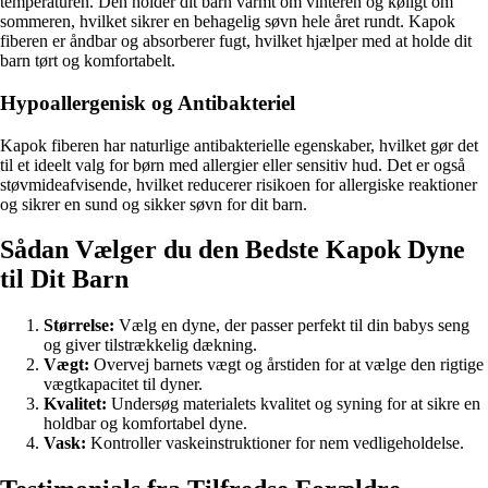
temperaturen. Den holder dit barn varmt om vinteren og køligt om
sommeren, hvilket sikrer en behagelig søvn hele året rundt. Kapok
fiberen er åndbar og absorberer fugt, hvilket hjælper med at holde dit
barn tørt og komfortabelt.
Hypoallergenisk og Antibakteriel
Kapok fiberen har naturlige antibakterielle egenskaber, hvilket gør det
til et ideelt valg for børn med allergier eller sensitiv hud. Det er også
støvmideafvisende, hvilket reducerer risikoen for allergiske reaktioner
og sikrer en sund og sikker søvn for dit barn.
Sådan Vælger du den Bedste Kapok Dyne
til Dit Barn
Størrelse:
Vælg en dyne, der passer perfekt til din babys seng
og giver tilstrækkelig dækning.
Vægt:
Overvej barnets vægt og årstiden for at vælge den rigtige
vægtkapacitet til dyner.
Kvalitet:
Undersøg materialets kvalitet og syning for at sikre en
holdbar og komfortabel dyne.
Vask:
Kontroller vaskeinstruktioner for nem vedligeholdelse.