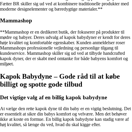
Fætter BR skiller sig ud ved at kombinere traditionelle produkter med
moderne designelementer og bæredygtige materialer.**
Mammashop
**Mammashop er en dedikeret butik, der fokuserer på produkter til
mødre og babyer. Deres udvalg af kapok babydyner er kendt for deres
høje kvalitet og komfortable egenskaber. Kunden anmeldelser roser
Mammashops professionelle vejledning og personlige tilgang til
kundeservice. Mammashop skiller sig ud ved at tilbyde handcrafted
kapok dyner, der er skabt med omtanke for både babyens komfort og
miljøet.
Kapok Babydyne – Gode råd til at købe
billigt og spotte gode tilbud
Det vigtige valg af en billig kapok babydyne
At vælge den rette kapok dyne til din baby er en vigtig beslutning. Det
er essentielt at sikre din babys komfort og velvære. Men det behøver
ikke at koste en formue. En billig kapok babydyne kan stadig være af
høj kvalitet, så længe du ved, hvad du skal kigge efter.