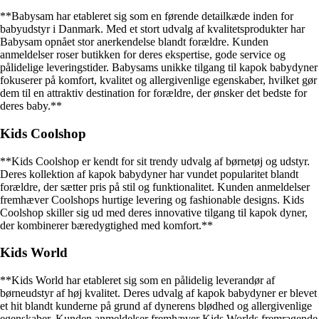
**Babysam har etableret sig som en førende detailkæde inden for
babyudstyr i Danmark. Med et stort udvalg af kvalitetsprodukter har
Babysam opnået stor anerkendelse blandt forældre. Kunden
anmeldelser roser butikken for deres ekspertise, gode service og
pålidelige leveringstider. Babysams unikke tilgang til kapok babydyner
fokuserer på komfort, kvalitet og allergivenlige egenskaber, hvilket gør
dem til en attraktiv destination for forældre, der ønsker det bedste for
deres baby.**
Kids Coolshop
**Kids Coolshop er kendt for sit trendy udvalg af børnetøj og udstyr.
Deres kollektion af kapok babydyner har vundet popularitet blandt
forældre, der sætter pris på stil og funktionalitet. Kunden anmeldelser
fremhæver Coolshops hurtige levering og fashionable designs. Kids
Coolshop skiller sig ud med deres innovative tilgang til kapok dyner,
der kombinerer bæredygtighed med komfort.**
Kids World
**Kids World har etableret sig som en pålidelig leverandør af
børneudstyr af høj kvalitet. Deres udvalg af kapok babydyner er blevet
et hit blandt kunderne på grund af dynerens blødhed og allergivenlige
egenskaber. Kunden anmeldelser fremhæver Kids Worlds fremragende