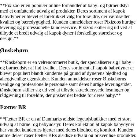
**Pixizoo er en populær online forhandler af baby- og børneudstyr
med et omfattende udvalg af produkter. Deres sortiment af kapok
babydyner er blevet et foretrukket valg for forældre, der værdsætter
kvalitet og bæredygtighed. Kunden anmeldelser roser Pixizoos hurtige
levering og professionelle kundeservice. Pixizoo skiller sig ud ved at
tilbyde et bredt udvalg af kapok dyner i forskellige størrelser og
design.**
Ønskebørn
**Ønskebørn er en velrenommeret butik, der specialiserer sig i baby-
og børneudstyr af høj kvalitet. Deres sortiment af kapok babydyner er
blevet populært blandt kunderne på grund af dynerens blødhed og
allergivenlige egenskaber. Kunden anmeldelser roser Ønskebørns
venlige og professionelle personale samt deres hurtige leveringstider.
Ønskebørn skiller sig ud ved at tilbyde skræddersyede løsninger og
rådgivning til forældre, der ønsker det bedste for deres baby.**
Fætter BR
**Fætter BR er en af Danmarks ældste legetøjsbutikker med et stort
udvalg af børne- og babyudstyr. Deres kollektion af kapok babydyner
har vundet kundernes hjerter med deres blødhed og komfort. Kunden
anmeldelser roser Fætter BRs alsidige udvalg og prisvenlige produkter.