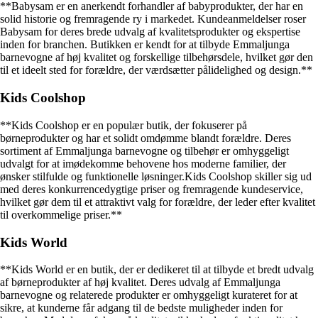
**Babysam er en anerkendt forhandler af babyprodukter, der har en
solid historie og fremragende ry i markedet. Kundeanmeldelser roser
Babysam for deres brede udvalg af kvalitetsprodukter og ekspertise
inden for branchen. Butikken er kendt for at tilbyde Emmaljunga
barnevogne af høj kvalitet og forskellige tilbehørsdele, hvilket gør den
til et ideelt sted for forældre, der værdsætter pålidelighed og design.**
Kids Coolshop
**Kids Coolshop er en populær butik, der fokuserer på
børneprodukter og har et solidt omdømme blandt forældre. Deres
sortiment af Emmaljunga barnevogne og tilbehør er omhyggeligt
udvalgt for at imødekomme behovene hos moderne familier, der
ønsker stilfulde og funktionelle løsninger.Kids Coolshop skiller sig ud
med deres konkurrencedygtige priser og fremragende kundeservice,
hvilket gør dem til et attraktivt valg for forældre, der leder efter kvalitet
til overkommelige priser.**
Kids World
**Kids World er en butik, der er dedikeret til at tilbyde et bredt udvalg
af børneprodukter af høj kvalitet. Deres udvalg af Emmaljunga
barnevogne og relaterede produkter er omhyggeligt kurateret for at
sikre, at kunderne får adgang til de bedste muligheder inden for