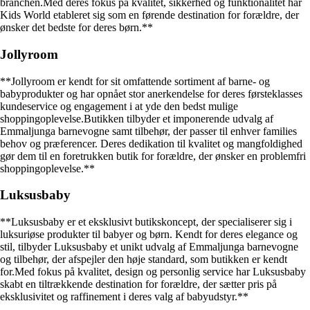
branchen.Med deres fokus på kvalitet, sikkerhed og funktionalitet har
Kids World etableret sig som en førende destination for forældre, der
ønsker det bedste for deres børn.**
Jollyroom
**Jollyroom er kendt for sit omfattende sortiment af barne- og
babyprodukter og har opnået stor anerkendelse for deres førsteklasses
kundeservice og engagement i at yde den bedst mulige
shoppingoplevelse.Butikken tilbyder et imponerende udvalg af
Emmaljunga barnevogne samt tilbehør, der passer til enhver families
behov og præferencer. Deres dedikation til kvalitet og mangfoldighed
gør dem til en foretrukken butik for forældre, der ønsker en problemfri
shoppingoplevelse.**
Luksusbaby
**Luksusbaby er et eksklusivt butikskoncept, der specialiserer sig i
luksuriøse produkter til babyer og børn. Kendt for deres elegance og
stil, tilbyder Luksusbaby et unikt udvalg af Emmaljunga barnevogne
og tilbehør, der afspejler den høje standard, som butikken er kendt
for.Med fokus på kvalitet, design og personlig service har Luksusbaby
skabt en tiltrækkende destination for forældre, der sætter pris på
eksklusivitet og raffinement i deres valg af babyudstyr.**