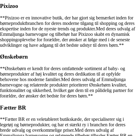
Pixizoo
**Pixizoo er en innovative butik, der har gjort sig bemærket inden for
børneproduktbranchen for deres moderne tilgang til shopping og deres
ekspertise inden for de nyeste trends og produkter.Med deres udvalg af
Emmaljunga barnevogne og tilbehør har Pixizoo skabt en dynamisk
shoppingoplevelse for forældre, der ønsker at følge med i de seneste
udviklinger og have adgang til det bedste udstyr til deres børn.**
Ønskebørn
**Ønskebørn er kendt for deres omfattende sortiment af baby- og
børneprodukter af høj kvalitet og deres dedikation til at opfylde
behovene hos moderne familier.Med deres udvalg af Emmaljunga
barnevogne og relaterede produkter prioriterer Ønskebørn kvalitet,
funktionalitet og sikkerhed, hvilket gør dem til en pålidelig partner for
forældre, der ønsker det bedste for deres børn.**
Fætter BR
**Fætter BR er en veletableret butikskæde, der specialiserer sig i
legetøj og børneprodukter, og har et stærkt ry i branchen for deres
brede udvalg og overkommelige priser.Med deres udvalg af
Emmaljunga barnevogne og relaterede tilbehør tilbyder Fætter BR en