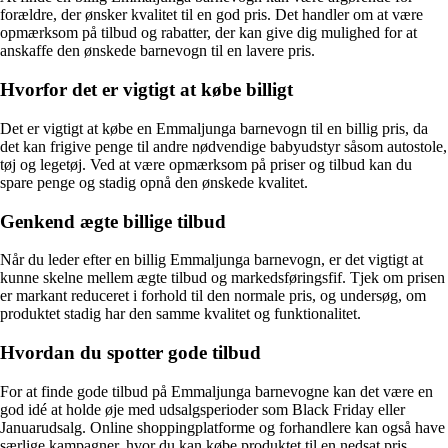
forældre, der ønsker kvalitet til en god pris. Det handler om at være
opmærksom på tilbud og rabatter, der kan give dig mulighed for at
anskaffe den ønskede barnevogn til en lavere pris.
Hvorfor det er vigtigt at købe billigt
Det er vigtigt at købe en Emmaljunga barnevogn til en billig pris, da
det kan frigive penge til andre nødvendige babyudstyr såsom autostole,
tøj og legetøj. Ved at være opmærksom på priser og tilbud kan du
spare penge og stadig opnå den ønskede kvalitet.
Genkend ægte billige tilbud
Når du leder efter en billig Emmaljunga barnevogn, er det vigtigt at
kunne skelne mellem ægte tilbud og markedsføringsfif. Tjek om prisen
er markant reduceret i forhold til den normale pris, og undersøg, om
produktet stadig har den samme kvalitet og funktionalitet.
Hvordan du spotter gode tilbud
For at finde gode tilbud på Emmaljunga barnevogne kan det være en
god idé at holde øje med udsalgsperioder som Black Friday eller
Januarudsalg. Online shoppingplatforme og forhandlere kan også have
særlige kampagner, hvor du kan købe produktet til en nedsat pris.