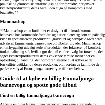
praktisk og økonomisk attraktiv løsning for forældre, der ønsker
kvalitetsprodukter til deres børn uden at gå på kompromis med
budgettet.**
Mammashop
**Mammashop er en butik, der er designet til at imødekomme
behovene hos kommende forældre og har etableret sig som en pålidelig
kilde til specialiserede produkter til graviditet og babypleje.Med deres
udvalg af Emmaljunga barnevogne og tilbehør tilbyder Mammashop
en omhyggeligt udvalgt serie af produkter, der fokuserer på komfort,
funktionalitet og stil, hvilket gør dem til et ideelt valg for forældre, der
søger kvalitetsprodukter til deres voksende familie.Indsæt her en
opfordring til handling, der opfordrer læserne til at udforske de
forskellige butikker og deres produkter, og hvordan de kan finde det
perfekte valg af Emmaljunga barnevogne til deres behov.
Guide til at købe en billig Emmaljunga
barnevogn og spotte gode tilbud
Find en billig Emmaljunga barnevogn
At finde en billig Emmaljunga barnevogn kan være afgørende for