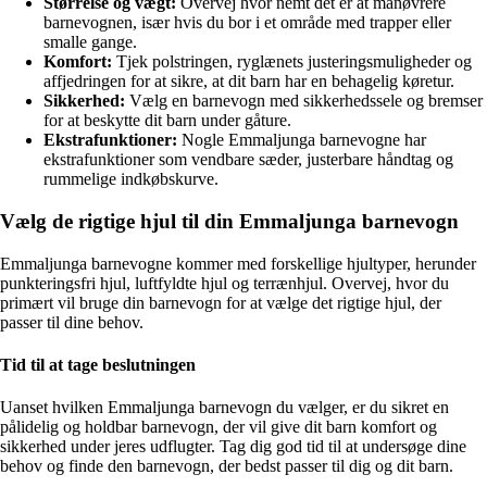
Størrelse og vægt:
Overvej hvor nemt det er at manøvrere
barnevognen, især hvis du bor i et område med trapper eller
smalle gange.
Komfort:
Tjek polstringen, ryglænets justeringsmuligheder og
affjedringen for at sikre, at dit barn har en behagelig køretur.
Sikkerhed:
Vælg en barnevogn med sikkerhedssele og bremser
for at beskytte dit barn under gåture.
Ekstrafunktioner:
Nogle Emmaljunga barnevogne har
ekstrafunktioner som vendbare sæder, justerbare håndtag og
rummelige indkøbskurve.
Vælg de rigtige hjul til din Emmaljunga barnevogn
Emmaljunga barnevogne kommer med forskellige hjultyper, herunder
punkteringsfri hjul, luftfyldte hjul og terrænhjul. Overvej, hvor du
primært vil bruge din barnevogn for at vælge det rigtige hjul, der
passer til dine behov.
Tid til at tage beslutningen
Uanset hvilken Emmaljunga barnevogn du vælger, er du sikret en
pålidelig og holdbar barnevogn, der vil give dit barn komfort og
sikkerhed under jeres udflugter. Tag dig god tid til at undersøge dine
behov og finde den barnevogn, der bedst passer til dig og dit barn.