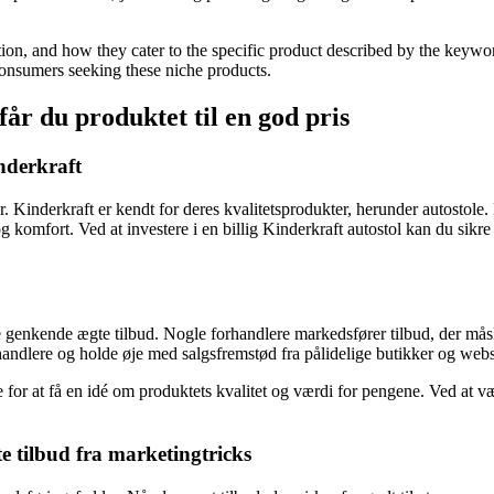
ion, and how they cater to the specific product described by the keywor
 consumers seeking these niche products.
får du produktet til en god pris
inderkraft
r. Kinderkraft er kendt for deres kvalitetsprodukter, herunder autostole. N
g komfort. Ved at investere i en billig Kinderkraft autostol kan du sikre 
ne genkende ægte tilbud. Nogle forhandlere markedsfører tilbud, der måske 
rhandlere og holde øje med salgsfremstød fra pålidelige butikker og web
 for at få en idé om produktets kvalitet og værdi for pengene. Ved at 
 tilbud fra marketingtricks