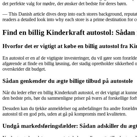
det perfekte valg for mødre, der ønsker det bedste for deres børn.
— This Danish article dives deep into each stores background, reputat
readers a detailed look into why each store is a prime destination for
Find en billig Kinderkraft autostol: Sådan 
Hvorfor det er vigtigt at købe en billig autostol fra K
En autostol er en af de vigtigste investeringer, du vil gøre som forælde
afgørende at finde en billig løsning, der stadig opretholder sikkerhed o
overskrider dit budget.
Sådan genkender du ægte billige tilbud på autostole
Når du leder efter en billig Kinderkraft autostol, er det vigtigt at kun
den bedste pris, bør du sammenligne priser på tværs af forskellige fo
Desuden kan du tjekke anmeldelser og anbefalinger fra andre forældre
autostol til en god pris, uden at gå på kompromis med kvaliteten.
Undgå markedsføringsfælder: Sådan adskiller du ægte