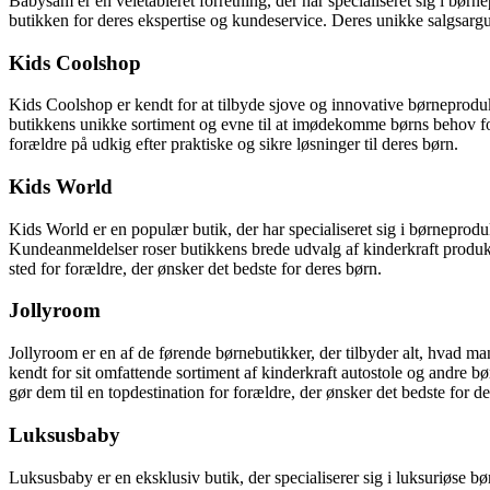
Babysam er en veletableret forretning, der har specialiseret sig i bør
butikken for deres ekspertise og kundeservice. Deres unikke salgsargume
Kids Coolshop
Kids Coolshop er kendt for at tilbyde sjove og innovative børneprod
butikkens unikke sortiment og evne til at imødekomme børns behov for i
forældre på udkig efter praktiske og sikre løsninger til deres børn.
Kids World
Kids World er en populær butik, der har specialiseret sig i børneprod
Kundeanmeldelser roser butikkens brede udvalg af kinderkraft produkte
sted for forældre, der ønsker det bedste for deres børn.
Jollyroom
Jollyroom er en af de førende børnebutikker, der tilbyder alt, hvad man
kendt for sit omfattende sortiment af kinderkraft autostole og andre
gør dem til en topdestination for forældre, der ønsker det bedste for de
Luksusbaby
Luksusbaby er en eksklusiv butik, der specialiserer sig i luksuriøse