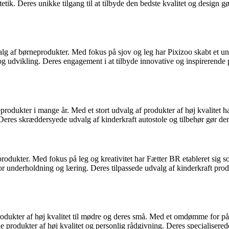
tik. Deres unikke tilgang til at tilbyde den bedste kvalitet og design gø
valg af børneprodukter. Med fokus på sjov og leg har Pixizoo skabt et 
 og udvikling. Deres engagement i at tilbyde innovative og inspirerende 
produkter i mange år. Med et stort udvalg af produkter af høj kvalitet h
s skræddersyede udvalg af kinderkraft autostole og tilbehør gør dem ti
rodukter. Med fokus på leg og kreativitet har Fætter BR etableret sig 
underholdning og læring. Deres tilpassede udvalg af kinderkraft produkt
odukter af høj kvalitet til mødre og deres små. Med et omdømme for pål
produkter af høj kvalitet og personlig rådgivning. Deres specialiserede