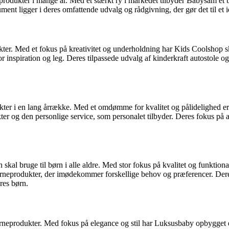
neprodukter i mange år. Med et stærkt ry i markedet tilbyder Babysam et
nt ligger i deres omfattende udvalg og rådgivning, der gør det til et id
ukter. Med et fokus på kreativitet og underholdning har Kids Coolshop 
nspiration og leg. Deres tilpassede udvalg af kinderkraft autostole og r
ukter i en lang årrække. Med et omdømme for kvalitet og pålidelighed e
r og den personlige service, som personalet tilbyder. Deres fokus på at
 skal bruge til børn i alle aldre. Med stor fokus på kvalitet og funktion
 børneprodukter, der imødekommer forskellige behov og præferencer. Der
res børn.
 børneprodukter. Med fokus på elegance og stil har Luksusbaby opbygget