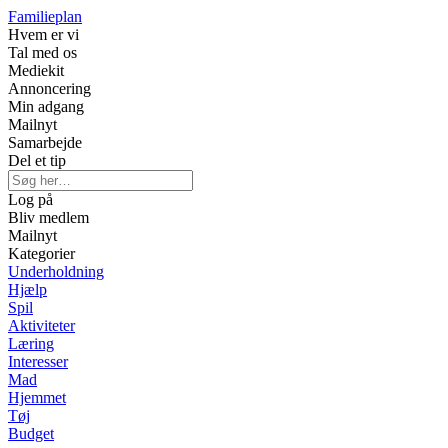
Familieplan
Hvem er vi
Tal med os
Mediekit
Annoncering
Min adgang
Mailnyt
Samarbejde
Del et tip
Log på
Bliv medlem
Mailnyt
Kategorier
Underholdning
Hjælp
Spil
Aktiviteter
Læring
Interesser
Mad
Hjemmet
Tøj
Budget