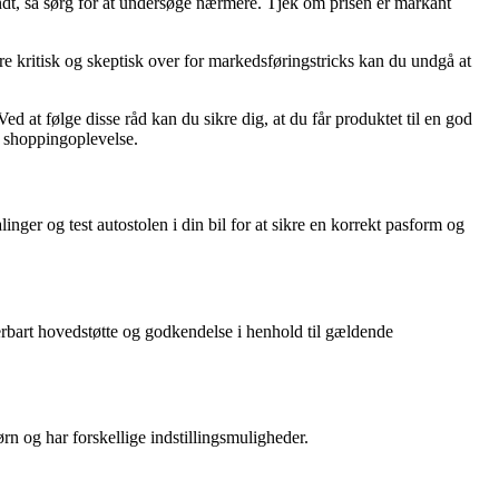
andt, så sørg for at undersøge nærmere. Tjek om prisen er markant
re kritisk og skeptisk over for markedsføringstricks kan du undgå at
ed at følge disse råd kan du sikre dig, at du får produktet til en god
 shoppingoplevelse.
inger og test autostolen i din bil for at sikre en korrekt pasform og
sterbart hovedstøtte og godkendelse i henhold til gældende
ørn og har forskellige indstillingsmuligheder.