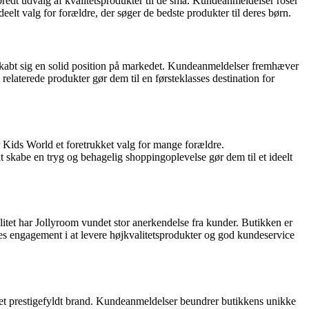
 bredt udvalg af kvalitetsprodukter til de små. Kundeanmeldelser roser
eelt valg for forældre, der søger de bedste produkter til deres børn.
skabt sig en solid position på markedet. Kundeanmeldelser fremhæver
elaterede produkter gør dem til en førsteklasses destination for
r Kids World et foretrukket valg for mange forældre.
 skabe en tryg og behagelig shoppingoplevelse gør dem til et ideelt
alitet har Jollyroom vundet stor anerkendelse fra kunder. Butikken er
es engagement i at levere højkvalitetsprodukter og god kundeservice
 et prestigefyldt brand. Kundeanmeldelser beundrer butikkens unikke