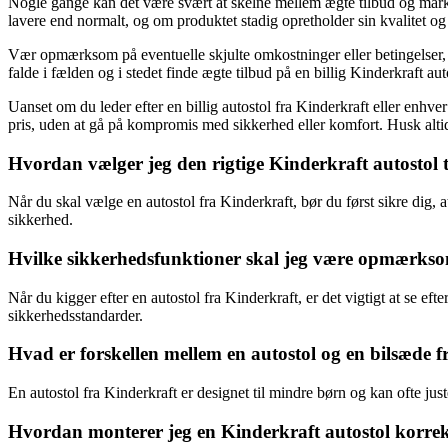
Nogle gange kan det være svært at skelne mellem ægte tilbud og marked
lavere end normalt, og om produktet stadig opretholder sin kvalitet og
Vær opmærksom på eventuelle skjulte omkostninger eller betingelser, de
falde i fælden og i stedet finde ægte tilbud på en billig Kinderkraft aut
Uanset om du leder efter en billig autostol fra Kinderkraft eller enhve
pris, uden at gå på kompromis med sikkerhed eller komfort. Husk alt
Hvordan vælger jeg den rigtige Kinderkraft autostol t
Når du skal vælge en autostol fra Kinderkraft, bør du først sikre dig, a
sikkerhed.
Hvilke sikkerhedsfunktioner skal jeg være opmærksom
Når du kigger efter en autostol fra Kinderkraft, er det vigtigt at se e
sikkerhedsstandarder.
Hvad er forskellen mellem en autostol og en bilsæde 
En autostol fra Kinderkraft er designet til mindre børn og kan ofte jus
Hvordan monterer jeg en Kinderkraft autostol korrekt