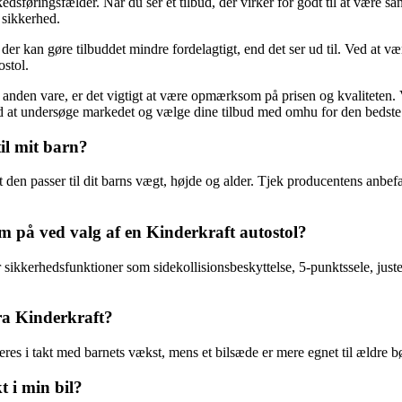
sføringsfælder. Når du ser et tilbud, der virker for godt til at være s
 sikkerhed.
r kan gøre tilbuddet mindre fordelagtigt, end det ser ud til. Ved at væ
ostol.
r anden vare, er det vigtigt at være opmærksom på prisen og kvaliteten. V
id at undersøge markedet og vælge dine tilbud med omhu for den bedste
il mit barn?
t den passer til dit barns vægt, højde og alder. Tjek producentens anbefal
 på ved valg af en Kinderkraft autostol?
fter sikkerhedsfunktioner som sidekollisionsbeskyttelse, 5-punktssele, ju
fra Kinderkraft?
teres i takt med barnets vækst, mens et bilsæde er mere egnet til ældre b
 i min bil?