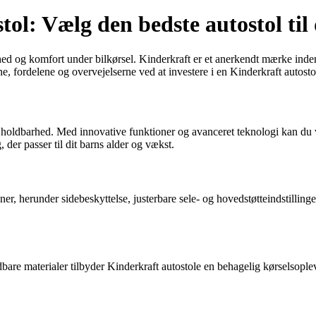
ol: Vælg den bedste autostol til 
hed og komfort under bilkørsel. Kinderkraft er et anerkendt mærke inden f
, fordelene og overvejelserne ved at investere i en Kinderkraft autostol
 holdbarhed. Med innovative funktioner og avanceret teknologi kan du væ
 der passer til dit barns alder og vækst.
 herunder sidebeskyttelse, justerbare sele- og hovedstøtteindstillinger s
are materialer tilbyder Kinderkraft autostole en behagelig kørselsopleve