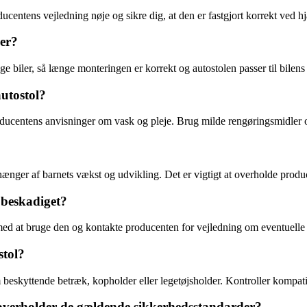
ucentens vejledning nøje og sikre dig, at den er fastgjort korrekt ved hj
ler?
lige biler, så længe monteringen er korrekt og autostolen passer til bilen
utostol?
oducentens anvisninger om vask og pleje. Brug milde rengøringsmidler og
hænger af barnets vækst og udvikling. Det er vigtigt at overholde produ
 beskadiget?
med at bruge den og kontakte producenten for vejledning om eventuelle r
stol?
 beskyttende betræk, kopholder eller legetøjsholder. Kontroller kompati
 overholder de gældende sikkerhedsstandarder?