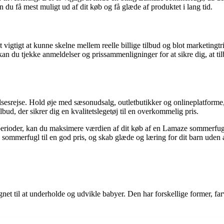
n du få mest muligt ud af dit køb og få glæde af produktet i lang tid.
vigtigt at kunne skelne mellem reelle billige tilbud og blot marketingtri
n du tjekke anmeldelser og prissammenligninger for at sikre dig, at til
srejse. Hold øje med sæsonudsalg, outletbutikker og onlineplatforme, 
ud, der sikrer dig en kvalitetslegetøj til en overkommelig pris.
erioder, kan du maksimere værdien af dit køb af en Lamaze sommerfugl.
e sommerfugl til en god pris, og skab glæde og læring for dit barn uden 
net til at underholde og udvikle babyer. Den har forskellige former, far