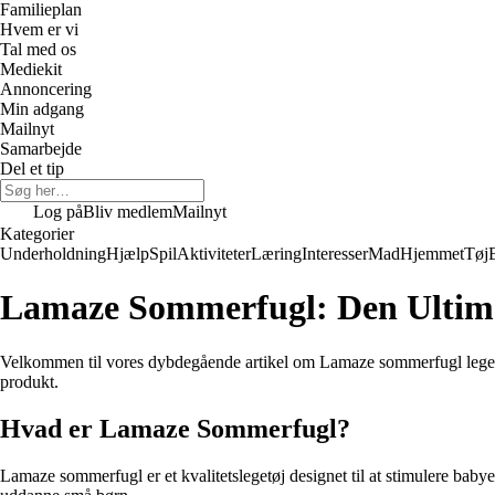
Familieplan
Hvem er vi
Tal med os
Mediekit
Annoncering
Min adgang
Mailnyt
Samarbejde
Del et tip
Log på
Bliv medlem
Mailnyt
Kategorier
Underholdning
Hjælp
Spil
Aktiviteter
Læring
Interesser
Mad
Hjemmet
Tøj
Lamaze Sommerfugl: Den Ultimat
Velkommen til vores dybdegående artikel om Lamaze sommerfugl legetøjet.
produkt.
Hvad er Lamaze Sommerfugl?
Lamaze sommerfugl er et kvalitetslegetøj designet til at stimulere babye