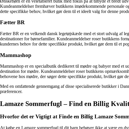
Ønskebørn er en veletableret butik med fokus på at tilbyde et bredt udv
Kundeanmeldelser fremhæver butikkens imødekommende personale og ek
dette specifikke behov, hvilket gør dem til et ideelt valg for denne prod
Fætter BR
Fætter BR er en velkendt dansk legetøjskæde med et stort udvalg af lege
destinationer for børnefamilier. Kundeanmeldelser roser butikkens for
kundernes behov for dette specifikke produkt, hvilket gør dem til et po
Mammashop
Mammashop er en specialbutik dedikeret til mødre og babyer med et ud
destination for mødre. Kundeanmeldelser roser butikkens opmærksomhe
behovene hos mødre, der søger dette specifikke produkt, hvilket gør dem 
Med en omfattende gennemgang af disse specialiserede butikker i Danm
præferencer.
Lamaze Sommerfugl – Find en Billig Kvali
Hvorfor det er Vigtigt at Finde en Billig Lamaze Som
At købe en Lamaze sommerfugl til dit barn behøver ikke at være en dyr i