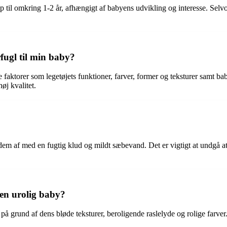
til omkring 1-2 år, afhængigt af babyens udvikling og interesse. Selvom
ugl til min baby?
aktorer som legetøjets funktioner, farver, former og teksturer samt bab
øj kvalitet.
em af med en fugtig klud og mildt sæbevand. Det er vigtigt at undgå at 
en urolig baby?
 grund af dens bløde teksturer, beroligende raslelyde og rolige farver