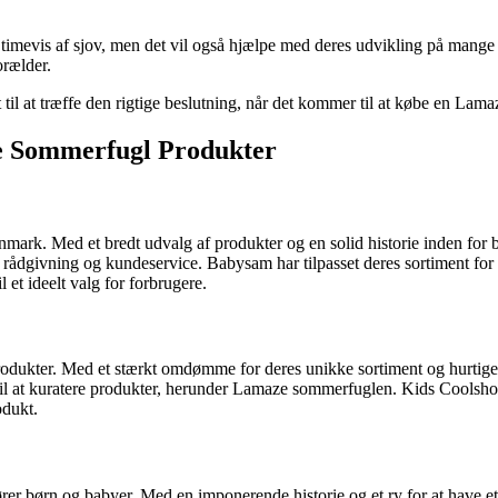
 timevis af sjov, men det vil også hjælpe med deres udvikling på mange 
orælder.
t til at træffe den rigtige beslutning, når det kommer til at købe en Lama
ze Sommerfugl Produkter
nmark. Med et bredt udvalg af produkter og en solid historie inden for
le rådgivning og kundeservice. Babysam har tilpasset deres sortiment 
et ideelt valg for forbrugere.
dukter. Med et stærkt omdømme for deres unikke sortiment og hurtige le
at kuratere produkter, herunder Lamaze sommerfuglen. Kids Coolshops e
odukt.
edrører børn og babyer. Med en imponerende historie og et ry for at have 