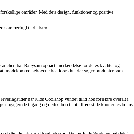
forskellige områder. Med dets design, funktioner og positive
ze sommerfugl til dit barn.
 branchen har Babysam opnået anerkendelse for deres kvalitet og
for at imødekomme behovene hos forældre, der søger produkter som
veringstider har Kids Coolshop vundet tillid hos forældre overalt i
ngagerede tilgang og dedikation til at tilfredsstille kundernes behov
et omfattende udvalg af kvalitetsprodukter, er Kids World en pålidelig