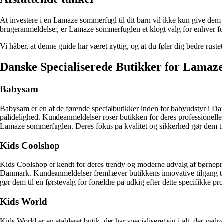
At investere i en Lamaze sommerfugl til dit barn vil ikke kun give dem
brugeranmeldelser, er Lamaze sommerfuglen et klogt valg for enhver f
Vi håber, at denne guide har været nyttig, og at du føler dig bedre ruste
Danske Specialiserede Butikker for Lama
Babysam
Babysam er en af de førende specialbutikker inden for babyudstyr i Da
pålidelighed. Kundeanmeldelser roser butikken for deres professionel
Lamaze sommerfuglen. Deres fokus på kvalitet og sikkerhed gør dem til 
Kids Coolshop
Kids Coolshop er kendt for deres trendy og moderne udvalg af børnepro
Danmark. Kundeanmeldelser fremhæver butikkens innovative tilgang til 
gør dem til en førstevalg for forældre på udkig efter dette specifikke pr
Kids World
Kids World er en etableret butik, der har specialiseret sig i alt, der v