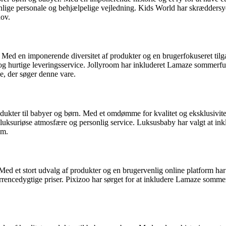
enlige personale og behjælpelige vejledning. Kids World har skrædders
hov.
 Med en imponerende diversitet af produkter og en brugerfokuseret tilga
g hurtige leveringsservice. Jollyroom har inkluderet Lamaze sommerfug
de, der søger denne vare.
odukter til babyer og børn. Med et omdømme for kvalitet og eksklusivite
ksuriøse atmosfære og personlig service. Luksusbaby har valgt at inklu
em.
Med et stort udvalg af produkter og en brugervenlig online platform har
ncedygtige priser. Pixizoo har sørget for at inkludere Lamaze sommerfug