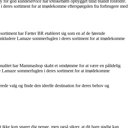
 ry for god kundeservice har Ønskebørn opbygget tillid blandt forældre.
deres sortiment for at imødekomme efterspørgslen fra forbrugere med
 sortiment har Fætter BR etableret sig som en af de førende
at inkludere Lamaze sommerfuglen i deres sortiment for at imødekomme
ionalitet har Mammashop skabt et omdømme for at være en pålidelig
re Lamaze sommerfuglen i deres sortiment for at imødekomme
de valg og finde den ideelle destination for deres behov og
 ikke kun sparer dig penge, men også sikrer, at dit barn stadig kan