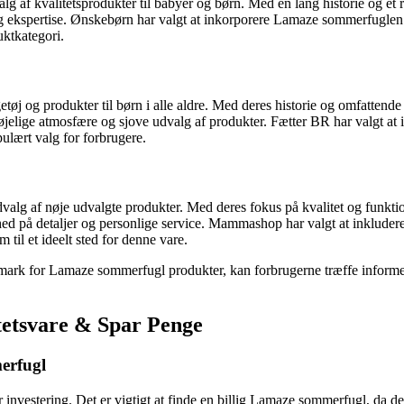
alg af kvalitetsprodukter til babyer og børn. Med en lang historie og et
spertise. Ønskebørn har valgt at inkorporere Lamaze sommerfuglen i 
uktkategori.
tøj og produkter til børn i alle aldre. Med deres historie og omfattende
nøjelige atmosfære og sjove udvalg af produkter. Fætter BR har valgt 
pulært valg for forbrugere.
valg af nøje udvalgte produkter. Med deres fokus på kvalitet og funkt
d på detaljer og personlige service. Mammashop har valgt at inklude
til et ideelt sted for denne vare.
ark for Lamaze sommerfugl produkter, kan forbrugerne træffe informere
tetsvare & Spar Penge
merfugl
nvestering. Det er vigtigt at finde en billig Lamaze sommerfugl, da det