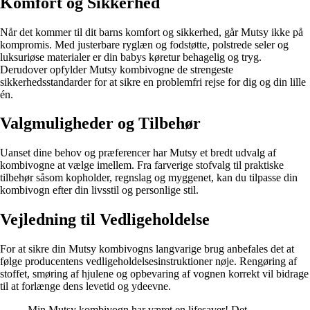
Komfort og Sikkerhed
Når det kommer til dit barns komfort og sikkerhed, går Mutsy ikke på
kompromis. Med justerbare ryglæn og fodstøtte, polstrede seler og
luksuriøse materialer er din babys køretur behagelig og tryg.
Derudover opfylder Mutsy kombivogne de strengeste
sikkerhedsstandarder for at sikre en problemfri rejse for dig og din lille
én.
Valgmuligheder og Tilbehør
Uanset dine behov og præferencer har Mutsy et bredt udvalg af
kombivogne at vælge imellem. Fra farverige stofvalg til praktiske
tilbehør såsom kopholder, regnslag og myggenet, kan du tilpasse din
kombivogn efter din livsstil og personlige stil.
Vejledning til Vedligeholdelse
For at sikre din Mutsy kombivogns langvarige brug anbefales det at
følge producentens vedligeholdelsesinstruktioner nøje. Rengøring af
stoffet, smøring af hjulene og opbevaring af vognen korrekt vil bidrage
til at forlænge dens levetid og ydeevne.
Min Mutsy kombivogn har været en lifesaver! Det