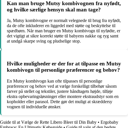
Kan man bruge Mutsy kombivognen fra nyfødt,
og hvilke særlige hensyn skal man tage?
Ja, Mutsy kombivogne er normalt velegnede til brug fra nyfødt,
da de ofte inkluderer en liggedel med støtte og beskyttelse til
spædbørn. Når man bruger en Mutsy kombivogn til nyfødte, er
det vigtigt at sikre korrekt støtte til babyens nakke og ryg samt
at undgå skarpe sving og pludselige stop.
Hvilke muligheder er der for at tilpasse en Mutsy
kombivogn til personlige præferencer og behov?
En Mutsy kombivogn kan ofte tilpasses til personlige
præferencer og behov ved at vælge forskelligt tilbehør såsom
farver på stellet og tekstiler, justere håndtagets højde, tilføje
ekstra opbevaringsløsninger eller montere ekstraudstyr som en
kopholder eller parasol. Dette gør det muligt at skræddersy
vognen til individuelle ønsker.
Guide til at Vælge de Rette Libero Bleer til Din Baby
•
Ergobaby
Embrace: En Ultimativ Købsguide
•
Guide til valg af den bedste