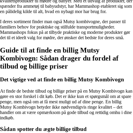
kvalitetsprodukter til mødre og babyer. Med et udvalg af produkter, der
spænder fra ammetøj til babyudstyr, har Mammashop etableret sig som
en pålidelig kilde til alt, hvad en nybagt mor har brug for.
I deres sortiment finder man også Mutsy kombivogne, der passer til
familiers behov for praktiske og stilfulde transportmuligheder.
Mammashops fokus på at tilbyde praktiske og moderne produkter gør
det til et ideelt valg for mødre, der ønsker det bedste for deres små.
Guide til at finde en billig Mutsy
Kombivogn: Sådan drager du fordel af
tilbud og billige priser
Det vigtige ved at finde en billig Mutsy Kombivogn
At finde de bedste tilbud og billige priser på en Mutsy Kombivogn kan
gøre en stor forskel i dit køb. Det er ikke kun et spørgsmål om at spare
penge, men også om at få mest muligt ud af dine penge. En billig
Mutsy Kombivogn betyder ikke nødvendigvis ringe kvalitet – det
handler om at være opmærksom på gode tilbud og rettidig omhu i dine
indkøb.
Sådan spotter du ægte billige tilbud