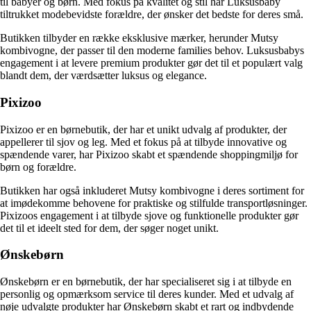
til babyer og børn. Med fokus på kvalitet og stil har Luksusbaby
tiltrukket modebevidste forældre, der ønsker det bedste for deres små.
Butikken tilbyder en række eksklusive mærker, herunder Mutsy
kombivogne, der passer til den moderne families behov. Luksusbabys
engagement i at levere premium produkter gør det til et populært valg
blandt dem, der værdsætter luksus og elegance.
Pixizoo
Pixizoo er en børnebutik, der har et unikt udvalg af produkter, der
appellerer til sjov og leg. Med et fokus på at tilbyde innovative og
spændende varer, har Pixizoo skabt et spændende shoppingmiljø for
børn og forældre.
Butikken har også inkluderet Mutsy kombivogne i deres sortiment for
at imødekomme behovene for praktiske og stilfulde transportløsninger.
Pixizoos engagement i at tilbyde sjove og funktionelle produkter gør
det til et ideelt sted for dem, der søger noget unikt.
Ønskebørn
Ønskebørn er en børnebutik, der har specialiseret sig i at tilbyde en
personlig og opmærksom service til deres kunder. Med et udvalg af
nøje udvalgte produkter har Ønskebørn skabt et rart og indbydende