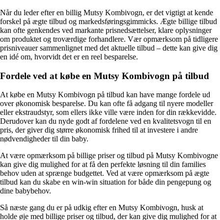
Når du leder efter en billig Mutsy Kombivogn, er det vigtigt at kende
forskel på ægte tilbud og markedsføringsgimmicks. Ægte billige tilbud
kan ofte genkendes ved markante prisnedsættelser, klare oplysninger
om produktet og troværdige forhandlere. Vær opmærksom på tidligere
prisniveauer sammenlignet med det aktuelle tilbud – dette kan give dig
en idé om, hvorvidt det er en reel besparelse.
Fordele ved at købe en Mutsy Kombivogn på tilbud
At købe en Mutsy Kombivogn på tilbud kan have mange fordele ud
over økonomisk besparelse. Du kan ofte få adgang til nyere modeller
eller ekstraudstyr, som ellers ikke ville være inden for din rækkevidde.
Derudover kan du nyde godt af fordelene ved en kvalitetsvogn til en
pris, der giver dig større økonomisk frihed til at investere i andre
nødvendigheder til din baby.
At være opmærksom på billige priser og tilbud på Mutsy Kombivogne
kan give dig mulighed for at få den perfekte løsning til din families
behov uden at sprænge budgettet. Ved at være opmærksom på ægte
tilbud kan du skabe en win-win situation for både din pengepung og
dine babybehov.
Så næste gang du er på udkig efter en Mutsy Kombivogn, husk at
holde øje med billige priser og tilbud, der kan give dig mulighed for at