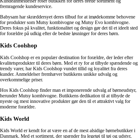
Kundeanmeldelser roser butikken for deres brede sortiment og
fremragende kundeservice.
Babysam har skræddersyet deres tilbud for at imødekomme behovene
for produkter som Mutsy kombivogne og Mutsy Evo kombivogne.
Deres fokus på kvalitet, funktionalitet og design gør det til et ideelt sted
for forældre på udkig efter de bedste løsninger for deres børn.
Kids Coolshop
Kids Coolshop er en populær destination for forældre, der leder efter
kvalitetsprodukter til deres børn. Med et ry for at tilbyde spændende og
trendy varer, har Kids Coolshop vundet tillid og loyalitet fra deres
kunder. Anmeldelser fremhæver butikkens unikke udvalg og
overkommelige priser.
Hos Kids Coolshop finder man et imponerende udvalg af børneudstyr,
herunder Mutsy kombivogne. Butikkens dedikation til at tilbyde de
nyeste og mest innovative produkter gør den til et attraktivt valg for
moderne forældre.
Kids World
Kids World er kendt for at være en af de mest alsidige børnebutikker i
Danmark. Med et sortiment, der spænder fra legetøj til tøj og udstyr,