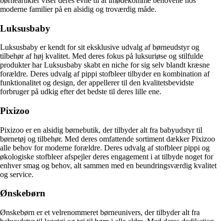
børneartikler viser deres evne til at imødekomme behovene hos
moderne familier på en alsidig og troværdig måde.
Luksusbaby
Luksusbaby er kendt for sit eksklusive udvalg af børneudstyr og
tilbehør af høj kvalitet. Med deres fokus på luksuriøse og stilfulde
produkter har Luksusbaby skabt en niche for sig selv blandt kræsne
forældre. Deres udvalg af pippi stofbleer tilbyder en kombination af
funktionalitet og design, der appellerer til den kvalitetsbevidste
forbruger på udkig efter det bedste til deres lille ene.
Pixizoo
Pixizoo er en alsidig børnebutik, der tilbyder alt fra babyudstyr til
børnetøj og tilbehør. Med deres omfattende sortiment dækker Pixizoo
alle behov for moderne forældre. Deres udvalg af stofbleer pippi og
økologiske stofbleer afspejler deres engagement i at tilbyde noget for
enhver smag og behov, alt sammen med en beundringsværdig kvalitet
og service.
Ønskebørn
Ønskebørn er et velrenommeret børneunivers, der tilbyder alt fra