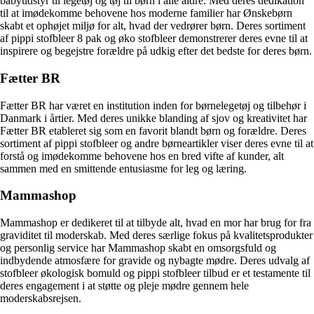
babyudstyr til legetøj og tøj til børn i alle aldre. Med deres dedikation
til at imødekomme behovene hos moderne familier har Ønskebørn
skabt et ophøjet miljø for alt, hvad der vedrører børn. Deres sortiment
af pippi stofbleer 8 pak og øko stofbleer demonstrerer deres evne til at
inspirere og begejstre forældre på udkig efter det bedste for deres børn.
Fætter BR
Fætter BR har været en institution inden for børnelegetøj og tilbehør i
Danmark i årtier. Med deres unikke blanding af sjov og kreativitet har
Fætter BR etableret sig som en favorit blandt børn og forældre. Deres
sortiment af pippi stofbleer og andre børneartikler viser deres evne til at
forstå og imødekomme behovene hos en bred vifte af kunder, alt
sammen med en smittende entusiasme for leg og læring.
Mammashop
Mammashop er dedikeret til at tilbyde alt, hvad en mor har brug for fra
graviditet til moderskab. Med deres særlige fokus på kvalitetsprodukter
og personlig service har Mammashop skabt en omsorgsfuld og
indbydende atmosfære for gravide og nybagte mødre. Deres udvalg af
stofbleer økologisk bomuld og pippi stofbleer tilbud er et testamente til
deres engagement i at støtte og pleje mødre gennem hele
moderskabsrejsen.