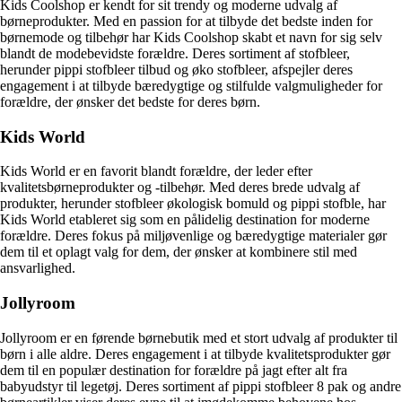
Kids Coolshop er kendt for sit trendy og moderne udvalg af
børneprodukter. Med en passion for at tilbyde det bedste inden for
børnemode og tilbehør har Kids Coolshop skabt et navn for sig selv
blandt de modebevidste forældre. Deres sortiment af stofbleer,
herunder pippi stofbleer tilbud og øko stofbleer, afspejler deres
engagement i at tilbyde bæredygtige og stilfulde valgmuligheder for
forældre, der ønsker det bedste for deres børn.
Kids World
Kids World er en favorit blandt forældre, der leder efter
kvalitetsbørneprodukter og -tilbehør. Med deres brede udvalg af
produkter, herunder stofbleer økologisk bomuld og pippi stofble, har
Kids World etableret sig som en pålidelig destination for moderne
forældre. Deres fokus på miljøvenlige og bæredygtige materialer gør
dem til et oplagt valg for dem, der ønsker at kombinere stil med
ansvarlighed.
Jollyroom
Jollyroom er en førende børnebutik med et stort udvalg af produkter til
børn i alle aldre. Deres engagement i at tilbyde kvalitetsprodukter gør
dem til en populær destination for forældre på jagt efter alt fra
babyudstyr til legetøj. Deres sortiment af pippi stofbleer 8 pak og andre