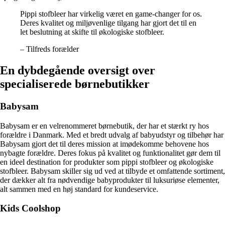
Pippi stofbleer har virkelig været en game-changer for os.
Deres kvalitet og miljøvenlige tilgang har gjort det til en
let beslutning at skifte til økologiske stofbleer.
– Tilfreds forælder
En dybdegående oversigt over
specialiserede børnebutikker
Babysam
Babysam er en velrenommeret børnebutik, der har et stærkt ry hos
forældre i Danmark. Med et bredt udvalg af babyudstyr og tilbehør har
Babysam gjort det til deres mission at imødekomme behovene hos
nybagte forældre. Deres fokus på kvalitet og funktionalitet gør dem til
en ideel destination for produkter som pippi stofbleer og økologiske
stofbleer. Babysam skiller sig ud ved at tilbyde et omfattende sortiment,
der dækker alt fra nødvendige babyprodukter til luksuriøse elementer,
alt sammen med en høj standard for kundeservice.
Kids Coolshop