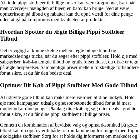
At finde pippi stofbleer til billige priser kan være afgørende, især når
man overvejer mængden af bleer, en baby kan bruge. Ved at være
opmærksom på tilbud og rabatter kan du opnå værdi for dine penge
uden at gå på kompromis med kvaliteten af produktet.
Hvordan Spotter du Ægte Billige Pippi Stofbleer
Tilbud
Det er vigtigt at kunne skelne mellem ægte billige tilbud og
markedsførings tricks, når du søger efter pippi stofbleer. Hold øje med
salgspriser, køb-i-mængde tilbud og gratis forsendelse, da disse er tegn
på ægte besparelser. Sammenlign priser mellem forskellige forhandlere
for at sikre, at du får den bedste deal.
Optimer Dit Køb af Pippi Stofbleer Med Gode Tilbud
At udnytte gode tilbud kan maksimere værdien af dine indkøb. Hold
øje med kampagner, udsalg og sæsonbetonede tilbud for at få mest
muligt ud af dine penge. Planlæg dine køb og søg efter deals i god tid
for at sikre, at du får dine pippi stofbleer til billige priser.
Gennem en kombination af bevidste valg og opmærksomhed på gode
tilbud kan du opnå værdi både for din familie og for miljøet med Pippi
økologiske stofbleer. Sørg for at holde dig informeret om markedet og