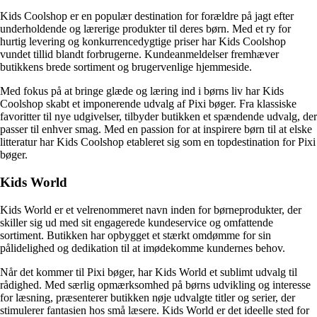
Kids Coolshop er en populær destination for forældre på jagt efter
underholdende og lærerige produkter til deres børn. Med et ry for
hurtig levering og konkurrencedygtige priser har Kids Coolshop
vundet tillid blandt forbrugerne. Kundeanmeldelser fremhæver
butikkens brede sortiment og brugervenlige hjemmeside.
Med fokus på at bringe glæde og læring ind i børns liv har Kids
Coolshop skabt et imponerende udvalg af Pixi bøger. Fra klassiske
favoritter til nye udgivelser, tilbyder butikken et spændende udvalg, der
passer til enhver smag. Med en passion for at inspirere børn til at elske
litteratur har Kids Coolshop etableret sig som en topdestination for Pixi
bøger.
Kids World
Kids World er et velrenommeret navn inden for børneprodukter, der
skiller sig ud med sit engagerede kundeservice og omfattende
sortiment. Butikken har opbygget et stærkt omdømme for sin
pålidelighed og dedikation til at imødekomme kundernes behov.
Når det kommer til Pixi bøger, har Kids World et sublimt udvalg til
rådighed. Med særlig opmærksomhed på børns udvikling og interesse
for læsning, præsenterer butikken nøje udvalgte titler og serier, der
stimulerer fantasien hos små læsere. Kids World er det ideelle sted for