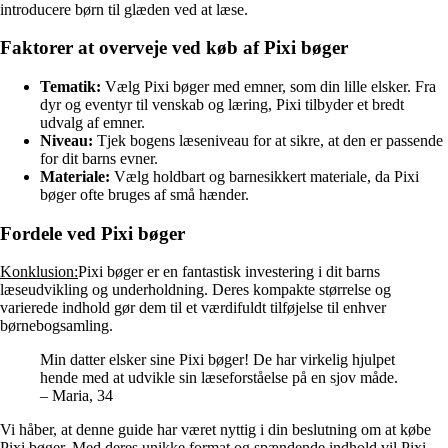
introducere børn til glæden ved at læse.
Faktorer at overveje ved køb af Pixi bøger
Tematik:
Vælg Pixi bøger med emner, som din lille elsker. Fra
dyr og eventyr til venskab og læring, Pixi tilbyder et bredt
udvalg af emner.
Niveau:
Tjek bogens læseniveau for at sikre, at den er passende
for dit barns evner.
Materiale:
Vælg holdbart og barnesikkert materiale, da Pixi
bøger ofte bruges af små hænder.
Fordele ved Pixi bøger
Konklusion:
Pixi bøger er en fantastisk investering i dit barns
læseudvikling og underholdning. Deres kompakte størrelse og
varierede indhold gør dem til et værdifuldt tilføjelse til enhver
børnebogsamling.
Min datter elsker sine Pixi bøger! De har virkelig hjulpet
hende med at udvikle sin læseforståelse på en sjov måde.
– Maria, 34
Vi håber, at denne guide har været nyttig i din beslutning om at købe
Pixi bøger. Med deres unikke format og spændende indhold vil Pixi