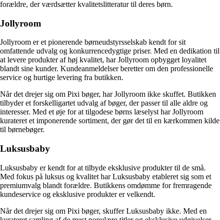
forældre, der værdsætter kvalitetslitteratur til deres børn.
Jollyroom
Jollyroom er et pionerende børneudstyrsselskab kendt for sit
omfattende udvalg og konkurrencedygtige priser. Med en dedikation til
at levere produkter af høj kvalitet, har Jollyroom opbygget loyalitet
blandt sine kunder. Kundeanmeldelser beretter om den professionelle
service og hurtige levering fra butikken.
Når det drejer sig om Pixi bøger, har Jollyroom ikke skuffet. Butikken
tilbyder et forskelligartet udvalg af bøger, der passer til alle aldre og
interesser. Med et øje for at tilgodese børns læselyst har Jollyroom
kurateret et imponerende sortiment, der gør det til en kærkommen kilde
til børnebøger.
Luksusbaby
Luksusbaby er kendt for at tilbyde eksklusive produkter til de små.
Med fokus på luksus og kvalitet har Luksusbaby etableret sig som et
premiumvalg blandt forældre. Butikkens omdømme for fremragende
kundeservice og eksklusive produkter er velkendt.
Når det drejer sig om Pixi bøger, skuffer Luksusbaby ikke. Med en
kurateret samling af de mest populære titler og eksklusive udgivelser