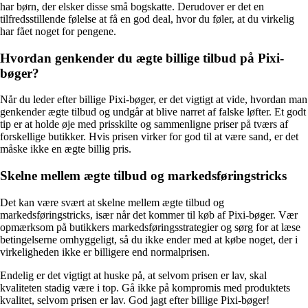
har børn, der elsker disse små bogskatte. Derudover er det en
tilfredsstillende følelse at få en god deal, hvor du føler, at du virkelig
har fået noget for pengene.
Hvordan genkender du ægte billige tilbud på Pixi-
bøger?
Når du leder efter billige Pixi-bøger, er det vigtigt at vide, hvordan man
genkender ægte tilbud og undgår at blive narret af falske løfter. Et godt
tip er at holde øje med prisskilte og sammenligne priser på tværs af
forskellige butikker. Hvis prisen virker for god til at være sand, er det
måske ikke en ægte billig pris.
Skelne mellem ægte tilbud og markedsføringstricks
Det kan være svært at skelne mellem ægte tilbud og
markedsføringstricks, især når det kommer til køb af Pixi-bøger. Vær
opmærksom på butikkers markedsføringsstrategier og sørg for at læse
betingelserne omhyggeligt, så du ikke ender med at købe noget, der i
virkeligheden ikke er billigere end normalprisen.
Endelig er det vigtigt at huske på, at selvom prisen er lav, skal
kvaliteten stadig være i top. Gå ikke på kompromis med produktets
kvalitet, selvom prisen er lav. God jagt efter billige Pixi-bøger!