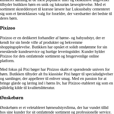
tilbyder butikken børn en unik og luksuriøs læseoplevelse. Med et
sortiment skræddersyet til kræsne læsere har Luksusbaby cementeret
sig som et førsteklasses valg for forældre, der værdsætter det bedste til
deres børn.
Pixizoo
Pixizoo er en dedikeret forhandler af børne- og babyudstyr, der er
kendt for sin brede vifte af produkter og bekvemme
shoppingoplevelse. Butikken har opnået et solidt omdømme for sin
enestående kundeservice og hurtige leveringstider. Kunder hylder
Pixizoo for dets omfattende sortiment og brugervenlige online
platform.
Med fokus på Pixi bøger har Pixizoo skabt et spændende univers for
børn. Butikken tilbyder alt fra klassiske Pixi bøger til specialudgivelser
og samlinger, der appellerer til enhver smag. Med en passion for at
bringe glæde og læring ind i børns liv, har Pixizoo etableret sig som en
pålidelig kilde til kvalitetslitteratur.
Ønskebørn
Ønskebørn er et veletableret børneudstyrsfirma, der har vundet tillid
hos sine kunder for sit omfattende sortiment og professionelle service.