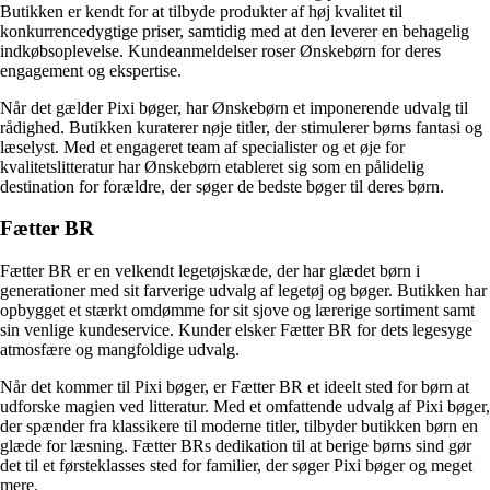
Butikken er kendt for at tilbyde produkter af høj kvalitet til
konkurrencedygtige priser, samtidig med at den leverer en behagelig
indkøbsoplevelse. Kundeanmeldelser roser Ønskebørn for deres
engagement og ekspertise.
Når det gælder Pixi bøger, har Ønskebørn et imponerende udvalg til
rådighed. Butikken kuraterer nøje titler, der stimulerer børns fantasi og
læselyst. Med et engageret team af specialister og et øje for
kvalitetslitteratur har Ønskebørn etableret sig som en pålidelig
destination for forældre, der søger de bedste bøger til deres børn.
Fætter BR
Fætter BR er en velkendt legetøjskæde, der har glædet børn i
generationer med sit farverige udvalg af legetøj og bøger. Butikken har
opbygget et stærkt omdømme for sit sjove og lærerige sortiment samt
sin venlige kundeservice. Kunder elsker Fætter BR for dets legesyge
atmosfære og mangfoldige udvalg.
Når det kommer til Pixi bøger, er Fætter BR et ideelt sted for børn at
udforske magien ved litteratur. Med et omfattende udvalg af Pixi bøger,
der spænder fra klassikere til moderne titler, tilbyder butikken børn en
glæde for læsning. Fætter BRs dedikation til at berige børns sind gør
det til et førsteklasses sted for familier, der søger Pixi bøger og meget
mere.