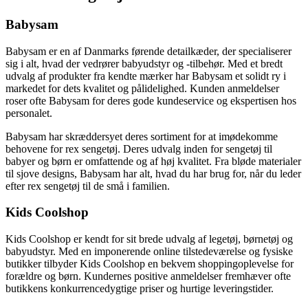
Babysam
Babysam er en af Danmarks førende detailkæder, der specialiserer
sig i alt, hvad der vedrører babyudstyr og -tilbehør. Med et bredt
udvalg af produkter fra kendte mærker har Babysam et solidt ry i
markedet for dets kvalitet og pålidelighed. Kunden anmeldelser
roser ofte Babysam for deres gode kundeservice og ekspertisen hos
personalet.
Babysam har skræddersyet deres sortiment for at imødekomme
behovene for rex sengetøj. Deres udvalg inden for sengetøj til
babyer og børn er omfattende og af høj kvalitet. Fra bløde materialer
til sjove designs, Babysam har alt, hvad du har brug for, når du leder
efter rex sengetøj til de små i familien.
Kids Coolshop
Kids Coolshop er kendt for sit brede udvalg af legetøj, børnetøj og
babyudstyr. Med en imponerende online tilstedeværelse og fysiske
butikker tilbyder Kids Coolshop en bekvem shoppingoplevelse for
forældre og børn. Kundernes positive anmeldelser fremhæver ofte
butikkens konkurrencedygtige priser og hurtige leveringstider.