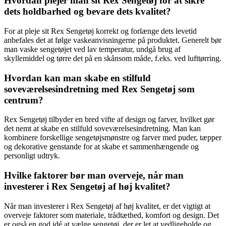
Hvordan plejer man sit Rex Sengetøj for at sikre
dets holdbarhed og bevare dets kvalitet?
For at pleje sit Rex Sengetøj korrekt og forlænge dets levetid
anbefales det at følge vaskeanvisningerne på produktet. Generelt bør
man vaske sengetøjet ved lav temperatur, undgå brug af
skyllemiddel og tørre det på en skånsom måde, f.eks. ved lufttørring.
Hvordan kan man skabe en stilfuld
soveværelsesindretning med Rex Sengetøj som
centrum?
Rex Sengetøj tilbyder en bred vifte af design og farver, hvilket gør
det nemt at skabe en stilfuld soveværelsesindretning. Man kan
kombinere forskellige sengetøjsmønstre og farver med puder, tæpper
og dekorative genstande for at skabe et sammenhængende og
personligt udtryk.
Hvilke faktorer bør man overveje, når man
investerer i Rex Sengetøj af høj kvalitet?
Når man investerer i Rex Sengetøj af høj kvalitet, er det vigtigt at
overveje faktorer som materiale, trådtæthed, komfort og design. Det
er også en god idé at vælge sengetøj, der er let at vedligeholde og