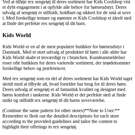
Ved at tilføje rex sengetøj til deres sortiment har Kids Coolshop vist
et dybt engagement i at opfylde alle behov for børneudstyr. Deres
udvalg af sengetøj er stilfuldt, holdbart og sikkert for de små at sove
i. Med forskellige temaer og mønstre er Kids Coolshop et ideelt sted
at finde det perfekte rex sengetøj til dit barn.
Kids World
Kids World er en af de mest populære butikker for børneudstyr i
Danmark. Med et stort udvalg af produkter til børn i alle aldre har
Kids World skabt et troværdigt ry i branchen. Kundeanmeldelser
roser ofte butikken for deres varierede sortiment, der imødekommer
forskellige behov og præferencer.
Med rex sengetøj som en del af deres sortiment har Kids World taget
skridt mod at tilbyde alt, hvad forældre har brug for til deres børn.
Deres udvalg af sengetøj er af fantastisk kvalitet og designet med
børns komfort i tankerne. Kids World er det perfekte sted at finde
unikt og stilfuldt rex sengetøj til dit barns soveværelse.
(Continue the same pattern for other stores)**Note to User:**
Remember to flesh out the detailed descriptions for each store
according to the provided guidelines and tailor the content to
highlight their offerings in rex sengetøj.