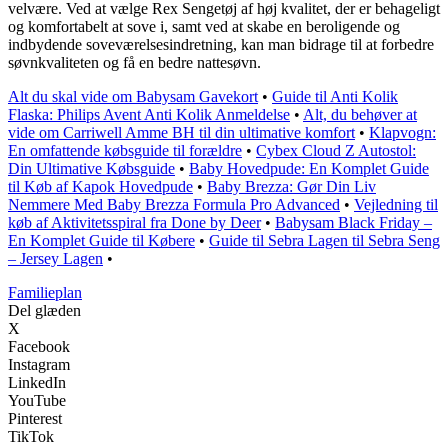
velvære. Ved at vælge Rex Sengetøj af høj kvalitet, der er behageligt
og komfortabelt at sove i, samt ved at skabe en beroligende og
indbydende soveværelsesindretning, kan man bidrage til at forbedre
søvnkvaliteten og få en bedre nattesøvn.
Alt du skal vide om Babysam Gavekort
•
Guide til Anti Kolik
Flaska: Philips Avent Anti Kolik Anmeldelse
•
Alt, du behøver at
vide om Carriwell Amme BH til din ultimative komfort
•
Klapvogn:
En omfattende købsguide til forældre
•
Cybex Cloud Z Autostol:
Din Ultimative Købsguide
•
Baby Hovedpude: En Komplet Guide
til Køb af Kapok Hovedpude
•
Baby Brezza: Gør Din Liv
Nemmere Med Baby Brezza Formula Pro Advanced
•
Vejledning til
køb af Aktivitetsspiral fra Done by Deer
•
Babysam Black Friday –
En Komplet Guide til Købere
•
Guide til Sebra Lagen til Sebra Seng
– Jersey Lagen
•
Familieplan
Del glæden
X
Facebook
Instagram
LinkedIn
YouTube
Pinterest
TikTok