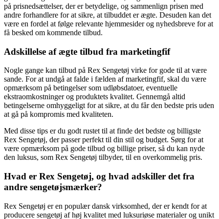
på prisnedsættelser, der er betydelige, og sammenlign prisen med
andre forhandlere for at sikre, at tilbuddet er ægte. Desuden kan det
være en fordel at følge relevante hjemmesider og nyhedsbreve for at
få besked om kommende tilbud.
Adskillelse af ægte tilbud fra marketingfif
Nogle gange kan tilbud på Rex Sengetøj virke for gode til at være
sande. For at undgå at falde i fælden af marketingfif, skal du være
opmærksom på betingelser som udløbsdatoer, eventuelle
ekstraomkostninger og produktets kvalitet. Gennemgå altid
betingelserne omhyggeligt for at sikre, at du får den bedste pris uden
at gå på kompromis med kvaliteten.
Med disse tips er du godt rustet til at finde det bedste og billigste
Rex Sengetøj, der passer perfekt til din stil og budget. Sørg for at
være opmærksom på gode tilbud og billige priser, så du kan nyde
den luksus, som Rex Sengetøj tilbyder, til en overkommelig pris.
Hvad er Rex Sengetøj, og hvad adskiller det fra
andre sengetøjsmærker?
Rex Sengetøj er en populær dansk virksomhed, der er kendt for at
producere sengetøj af høj kvalitet med luksuriøse materialer og unikt