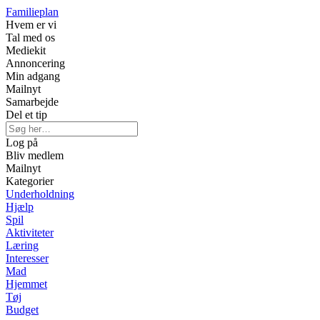
Familieplan
Hvem er vi
Tal med os
Mediekit
Annoncering
Min adgang
Mailnyt
Samarbejde
Del et tip
Log på
Bliv medlem
Mailnyt
Kategorier
Underholdning
Hjælp
Spil
Aktiviteter
Læring
Interesser
Mad
Hjemmet
Tøj
Budget