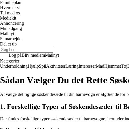
Familieplan
Hvem er vi
Tal med os
Mediekit
Annoncering
Min adgang
Mailnyt
Samarbejde
Del et tip
Log på
Bliv medlem
Mailnyt
Kategorier
Underholdning
Hjælp
Spil
Aktiviteter
Læring
Interesser
Mad
Hjemmet
Tøj
Sådan Vælger Du det Rette Søsk
At vælge det rigtige søskendesæde til din barnevogn er afgørende for bå
1. Forskellige Typer af Søskendesæder til 
Der findes forskellige typer søskendesæder til barnevogne, herunder i