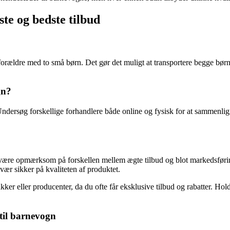
ste og bedste tilbud
orældre med to små børn. Det gør det muligt at transportere begge børn
gn?
 Undersøg forskellige forhandlere både online og fysisk for at sammenl
t at være opmærksom på forskellen mellem ægte tilbud og blot markedsf
 vær sikker på kvaliteten af produktet.
kker eller producenter, da du ofte får eksklusive tilbud og rabatter. H
 til barnevogn