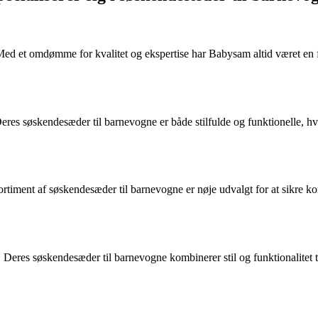
ed et omdømme for kvalitet og ekspertise har Babysam altid været en f
eres søskendesæder til barnevogne er både stilfulde og funktionelle, hvi
ortiment af søskendesæder til barnevogne er nøje udvalgt for at sikre k
 Deres søskendesæder til barnevogne kombinerer stil og funktionalitet 
.