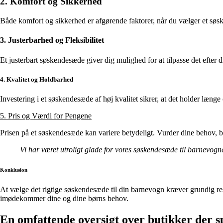
2. Komfort og Sikkerhed
Både komfort og sikkerhed er afgørende faktorer, når du vælger et søske
3. Justerbarhed og Fleksibilitet
Et justerbart søskendesæde giver dig mulighed for at tilpasse det efter di
4. Kvalitet og Holdbarhed
Investering i et søskendesæde af høj kvalitet sikrer, at det holder læn
5. Pris og Værdi for Pengene
Prisen på et søskendesæde kan variere betydeligt. Vurder dine behov, bu
Vi har været utroligt glade for vores søskendesæde til barnevogn
Konklusion
At vælge det rigtige søskendesæde til din barnevogn kræver grundig rese
imødekommer dine og dine børns behov.
En omfattende oversigt over butikker der sp