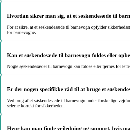
Hvordan sikrer man sig, at et søskendesæde til ba
For at sikre, at et søskendesæde til barnevogn opfylder sikkerheds
for barnevogne.
Kan et søskendesæde til barnevogn foldes eller opbev
Nogle søskendesæder til barnevogn kan foldes eller fjernes for let
Er der nogen specifikke råd til at bruge et søskende
Ved brug af et søskendesæde til barnevogn under forskellige vejrfor
selerne korrekt for sikkerheden.
Hvor kan man finde vejledning og support, hvis m