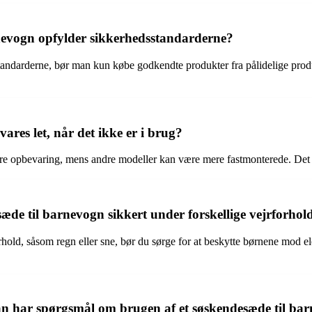
rnevogn opfylder sikkerhedsstandarderne?
standarderne, bør man kun købe godkendte produkter fra pålidelige pro
ares let, når det ikke er i brug?
tere opbevaring, mens andre modeller kan være mere fastmonterede. Det 
sæde til barnevogn sikkert under forskellige vejrforhol
hold, såsom regn eller sne, bør du sørge for at beskytte børnene mod el
an har spørgsmål om brugen af et søskendesæde til ba