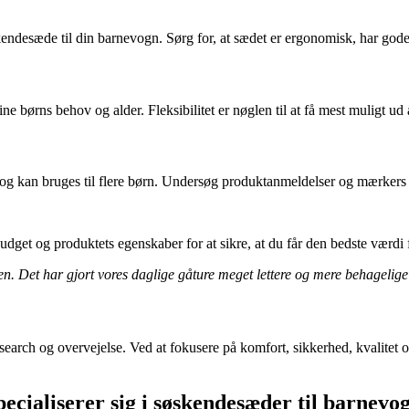
ndesæde til din barnevogn. Sørg for, at sædet er ergonomisk, har gode s
ne børns behov og alder. Fleksibilitet er nøglen til at få mest muligt ud 
ge og kan bruges til flere børn. Undersøg produktanmeldelser og mærkers 
dget og produktets egenskaber for at sikre, at du får den bedste værdi 
en. Det har gjort vores daglige gåture meget lettere og mere behagelige
arch og overvejelse. Ved at fokusere på komfort, sikkerhed, kvalitet og
ecialiserer sig i søskendesæder til barnevo