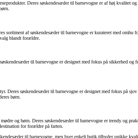
neprodukter. Deres søskendesæder til barnevogne er af høj kvalitet og
børn.
yr. Deres sortiment af søskendesæder til barnevogne er kurateret med o
valg blandt forældre.
søskendesæder til barnevogne er designet med fokus på sikkerhed og fun
tyr. Deres søskendesæder til barnevogne er designet med fokus på sjov
deres børn.
l mødre og børn. Deres søskendesæder til barnevogne er trendy og prakti
tination for forældre på farten.
søskendesæder til barnevogne, men hver enkelt butik tilbyder unikke kvalit