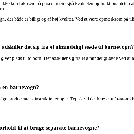
t at ikke kun fokusere på prisen, men også kvaliteten og funktionalitete
rn.
n, der både er billigt og af høj kvalitet. Ved at være opmærksom på t
dskiller det sig fra et almindeligt sæde til barnevogn?
iver plads til to børn. Det adskiller sig fra et almindeligt sæde ved at 
å en barnevogn?
e producentens instruktioner nøje. Typisk vil det kræve at fastgøre det
forhold til at bruge separate barnevogne?