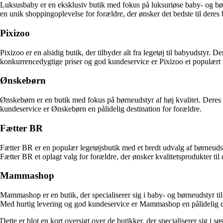
Luksusbaby er en eksklusiv butik med fokus på luksuriøse baby- og bør
en unik shoppingoplevelse for forældre, der ønsker det bedste til deres 
Pixizoo
Pixizoo er en alsidig butik, der tilbyder alt fra legetøj til babyudst
konkurrencedygtige priser og god kundeservice er Pixizoo et populært 
Ønskebørn
Ønskebørn er en butik med fokus på børneudstyr af høj kvalitet. Deres 
kundeservice er Ønskebørn en pålidelig destination for forældre.
Fætter BR
Fætter BR er en populær legetøjsbutik med et bredt udvalg af børneuds
Fætter BR et oplagt valg for forældre, der ønsker kvalitetsprodukter til 
Mammashop
Mammashop er en butik, der specialiserer sig i baby- og børneudstyr ti
Med hurtig levering og god kundeservice er Mammashop en pålidelig des
Dette er blot en kort oversigt over de butikker, der specialiserer sig i 