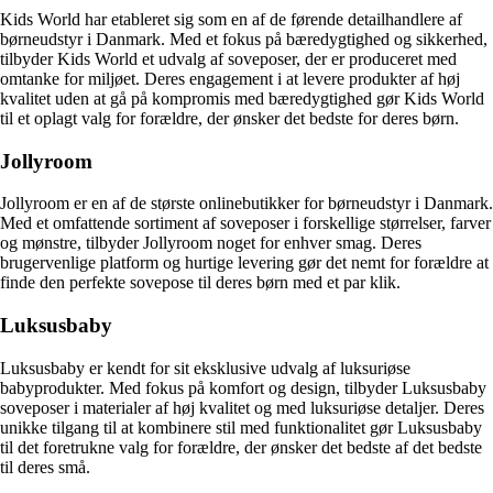
Kids World har etableret sig som en af de førende detailhandlere af
børneudstyr i Danmark. Med et fokus på bæredygtighed og sikkerhed,
tilbyder Kids World et udvalg af soveposer, der er produceret med
omtanke for miljøet. Deres engagement i at levere produkter af høj
kvalitet uden at gå på kompromis med bæredygtighed gør Kids World
til et oplagt valg for forældre, der ønsker det bedste for deres børn.
Jollyroom
Jollyroom er en af de største onlinebutikker for børneudstyr i Danmark.
Med et omfattende sortiment af soveposer i forskellige størrelser, farver
og mønstre, tilbyder Jollyroom noget for enhver smag. Deres
brugervenlige platform og hurtige levering gør det nemt for forældre at
finde den perfekte sovepose til deres børn med et par klik.
Luksusbaby
Luksusbaby er kendt for sit eksklusive udvalg af luksuriøse
babyprodukter. Med fokus på komfort og design, tilbyder Luksusbaby
soveposer i materialer af høj kvalitet og med luksuriøse detaljer. Deres
unikke tilgang til at kombinere stil med funktionalitet gør Luksusbaby
til det foretrukne valg for forældre, der ønsker det bedste af det bedste
til deres små.