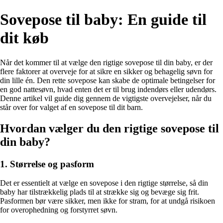
Sovepose til baby: En guide til
dit køb
Når det kommer til at vælge den rigtige sovepose til din baby, er der
flere faktorer at overveje for at sikre en sikker og behagelig søvn for
din lille én. Den rette sovepose kan skabe de optimale betingelser for
en god nattesøvn, hvad enten det er til brug indendørs eller udendørs.
Denne artikel vil guide dig gennem de vigtigste overvejelser, når du
står over for valget af en sovepose til dit barn.
Hvordan vælger du den rigtige sovepose til
din baby?
1. Størrelse og pasform
Det er essentielt at vælge en sovepose i den rigtige størrelse, så din
baby har tilstrækkelig plads til at strække sig og bevæge sig frit.
Pasformen bør være sikker, men ikke for stram, for at undgå risikoen
for overophedning og forstyrret søvn.