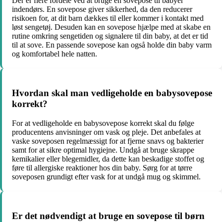
Der er flere fordele ved at bruge en sovepose til babyer
indendørs. En sovepose giver sikkerhed, da den reducerer
risikoen for, at dit barn dækkes til eller kommer i kontakt med
løst sengetøj. Desuden kan en sovepose hjælpe med at skabe en
rutine omkring sengetiden og signalere til din baby, at det er tid
til at sove. En passende sovepose kan også holde din baby varm
og komfortabel hele natten.
Hvordan skal man vedligeholde en babysovepose
korrekt?
For at vedligeholde en babysovepose korrekt skal du følge
producentens anvisninger om vask og pleje. Det anbefales at
vaske soveposen regelmæssigt for at fjerne snavs og bakterier
samt for at sikre optimal hygiejne. Undgå at bruge skrappe
kemikalier eller blegemidler, da dette kan beskadige stoffet og
føre til allergiske reaktioner hos din baby. Sørg for at tørre
soveposen grundigt efter vask for at undgå mug og skimmel.
Er det nødvendigt at bruge en sovepose til børn