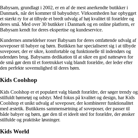
Babysam, grundlagt i 2002, er en af de mest anerkendte butikker i
Danmark, når det kommer til babyudstyr. Virksomheden har opbygget
et stærkt ry for at tilbyde et bredt udvalg af høj kvalitet til forældre og
deres små. Med over 30 butikker i Danmark og en online platform, er
Babysam kendt for deres ekspertise og kundeservice.
Kundernes anmeldelser roser Babysam for deres omfattende udvalg af
soveposer til babyer og børn. Butikken har specialiseret sig i at tilbyde
soveposer, der er sikre, komfortable og funktionelle til indendørs og
udendørs brug. Babysams dedikation til at sikre en god nattesøvn for
de små gør dem til et foretrukket valg blandt forældre, der leder efter
den perfekte sovemulighed til deres børn.
Kids Coolshop
Kids Coolshop er et populært valg blandt forældre, der søger trendy og
stilfuldt børnetøj og udstyr. Med fokus på kvalitet og design, har Kids
Coolshop et unikt udvalg af soveposer, der kombinerer funktionalitet
med æstetik. Butikkens sammensætning af soveposer, der passer til
både babyer og børn, gør den til et ideelt sted for forældre, der ønsker
stilfulde og praktiske løsninger.
Kids World