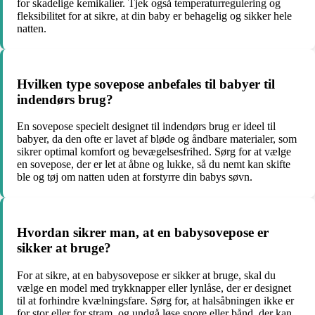
for skadelige kemikalier. Tjek også temperaturregulering og
fleksibilitet for at sikre, at din baby er behagelig og sikker hele
natten.
Hvilken type sovepose anbefales til babyer til
indendørs brug?
En sovepose specielt designet til indendørs brug er ideel til
babyer, da den ofte er lavet af bløde og åndbare materialer, som
sikrer optimal komfort og bevægelsesfrihed. Sørg for at vælge
en sovepose, der er let at åbne og lukke, så du nemt kan skifte
ble og tøj om natten uden at forstyrre din babys søvn.
Hvordan sikrer man, at en babysovepose er
sikker at bruge?
For at sikre, at en babysovepose er sikker at bruge, skal du
vælge en model med trykknapper eller lynlåse, der er designet
til at forhindre kvælningsfare. Sørg for, at halsåbningen ikke er
for stor eller for stram, og undgå løse snore eller bånd, der kan