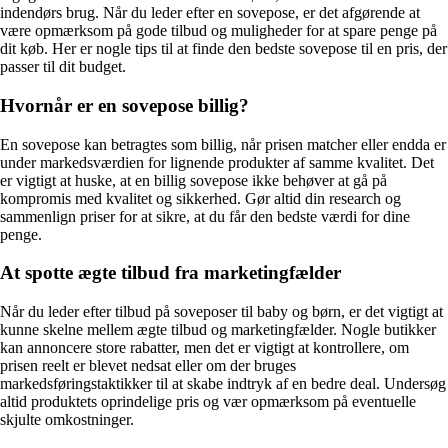
indendørs brug. Når du leder efter en sovepose, er det afgørende at
være opmærksom på gode tilbud og muligheder for at spare penge på
dit køb. Her er nogle tips til at finde den bedste sovepose til en pris, der
passer til dit budget.
Hvornår er en sovepose billig?
En sovepose kan betragtes som billig, når prisen matcher eller endda er
under markedsværdien for lignende produkter af samme kvalitet. Det
er vigtigt at huske, at en billig sovepose ikke behøver at gå på
kompromis med kvalitet og sikkerhed. Gør altid din research og
sammenlign priser for at sikre, at du får den bedste værdi for dine
penge.
At spotte ægte tilbud fra marketingfælder
Når du leder efter tilbud på soveposer til baby og børn, er det vigtigt at
kunne skelne mellem ægte tilbud og marketingfælder. Nogle butikker
kan annoncere store rabatter, men det er vigtigt at kontrollere, om
prisen reelt er blevet nedsat eller om der bruges
markedsføringstaktikker til at skabe indtryk af en bedre deal. Undersøg
altid produktets oprindelige pris og vær opmærksom på eventuelle
skjulte omkostninger.