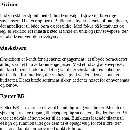
Pixizoo
Pixizoo skiller sig ud med sit brede udvalg af sjove og farverige
soveposer til babyer og børn. Butikken tilbyder et væld af muligheder,
der appellerer til både børn og forældre. Med fokus på kreativitet og
leg, er Pixizoo et fantastisk sted at finde en unik og sjov sovepose, der
vil glæde enhver lille sovetryne.
Ønskebørn
Ønskebørn er kendt for sit stærke engagement i at tilbyde børneudstyr
af høj kvalitet til overkommelige priser. Med et udvalg af soveposer,
der kombinerer funktionalitet og værdi, er Ønskebørn en pålidelig
destination for forældre, der vil have god kvalitet uden at sprænge
budgettet. Deres brede sortiment sikrer, at der er noget for enhver smag
og behov.
Fætter BR
Fætter BR har været en favorit blandt børn i generationer. Med deres
sjove og kreative tilgang til legetøj og børneudstyr, tilbyder Fætter BR
også et udvalg af soveposer til de små. Butikkens legende tilgang til
design og funktionalitet gør dem til et oplagt valg for forældre, der
ønsker at kombinere sjov med praktisk brug.