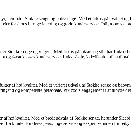
tyr, herunder Stokke senge og babysenge. Med et fokus på kvalitet og fu
er for deres hurtige levering og gode kundeservice. Jollyroom’s engagem
nder Stokke senge og vugger. Med fokus på luksus og stil, har Luksus
 og førsteklasses kundeservice. Luksusbaby’s dedikation til at tilbyde d
odukter af høj kvalitet. Med et varieret udvalg af Stokke senge og babym
ngstid og kompetente personale. Pixizoo’s engagement i at tilbyde det be
 af høj kvalitet. Med et bredt udvalg af Stokke senge, herunder Sleepi
er fra kunder for deres personlige service og ekspertise inden for baby