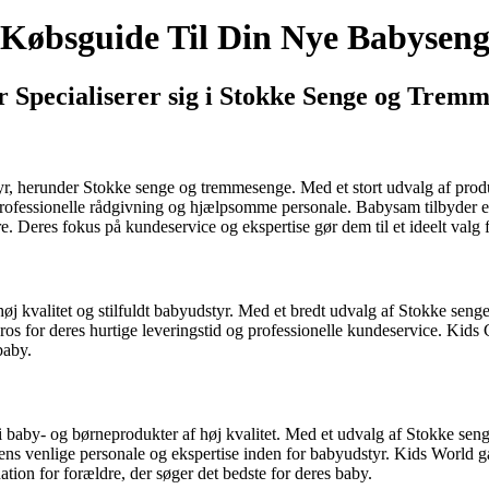
Købsguide Til Din Nye Babysen
r Specialiserer sig i Stokke Senge og Trem
tyr, herunder Stokke senge og tremmesenge. Med et stort udvalg af produ
fessionelle rådgivning og hjælpsomme personale. Babysam tilbyder et
res fokus på kundeservice og ekspertise gør dem til et ideelt valg for
 høj kvalitet og stilfuldt babyudstyr. Med et bredt udvalg af Stokke se
s for deres hurtige leveringstid og professionelle kundeservice. Kids C
baby.
 i baby- og børneprodukter af høj kvalitet. Med et udvalg af Stokke sen
s venlige personale og ekspertise inden for babyudstyr. Kids World går
ation for forældre, der søger det bedste for deres baby.