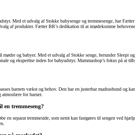
babyudstyr. Med et udvalg af Stokke babysenge og tremmesenge, har Fæt
valg af produkter. Fætter BR’s dedikation til at imødekomme behovene ho
r til mødre og babyer. Med et udvalg af Stokke senge, herunder Sleepi o
le og ekspertise inden for babyudstyr. Mammashop’s fokus på at tilbyde 
passes barnets vækst og behov. Den har en justerbar madrasbund og kan fo
g atmosfære for barnet.
il en tremmeseng?
købe en separat tremmeside, som nemt kan fastgøres til sengen ved hjæ
en.