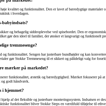
gger på markedet?
øje kvalitet og funktionalitet. Den er lavet af bæredygtige materialer 
raktisk i hverdagen.
ps-babyindsats?
 sikker og behagelig siddeoplevelse ved spisebordet. Den er ergonomisk 
ket gør den ideel til familier, der ønsker et langvarigt og funktionelt p
elige tremmesenge?
og funktionalitet. Sengen har justerbare bundhøjder og kan konverteres 
ler gør Stokke Tremmeseng til et sikkert og pålideligt valg for foræld
ære mærker på markedet?
nerer funktionalitet, æstetik og bæredygtighed. Mærket fokuserer på at 
tet og godt håndværk.
s i hjemmet?
hjælp af det fleksible og justerbare monteringssystem. Indsatsen er desig
aktiske funktionalitet bliver Stokke Steps en værdifuld tilføjelse til eth