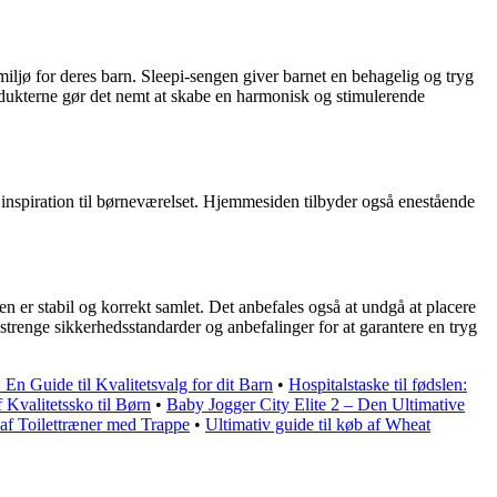
jø for deres barn. Sleepi-sengen giver barnet en behagelig og tryg
dukterne gør det nemt at skabe en harmonisk og stimulerende
g inspiration til børneværelset. Hjemmesiden tilbyder også enestående
en er stabil og korrekt samlet. Det anbefales også at undgå at placere
 strenge sikkerhedsstandarder og anbefalinger for at garantere en tryg
En Guide til Kvalitetsvalg for dit Barn
•
Hospitalstaske til fødslen:
Kvalitetssko til Børn
•
Baby Jogger City Elite 2 – Den Ultimative
af Toilettræner med Trappe
•
Ultimativ guide til køb af Wheat