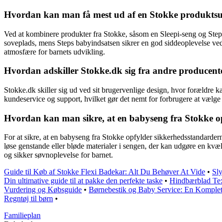
Hvordan kan man få mest ud af en Stokke produktsuit
Ved at kombinere produkter fra Stokke, såsom en Sleepi-seng og Step
soveplads, mens Steps babyindsatsen sikrer en god siddeoplevelse ve
atmosfære for barnets udvikling.
Hvordan adskiller Stokke.dk sig fra andre producen
Stokke.dk skiller sig ud ved sit brugervenlige design, hvor forældre k
kundeservice og support, hvilket gør det nemt for forbrugere at vælge 
Hvordan kan man sikre, at en babyseng fra Stokke o
For at sikre, at en babyseng fra Stokke opfylder sikkerhedsstandarderne
løse genstande eller bløde materialer i sengen, der kan udgøre en kvæl
og sikker søvnoplevelse for barnet.
Guide til Køb af Stokke Flexi Badekar: Alt Du Behøver At Vide
•
Sl
Din ultimative guide til at pakke den perfekte taske
•
Hindbærblad Te:
Vurdering og Købsguide
•
Børnebestik og Baby Service: En Komplet 
Regntøj til børn
•
Familieplan