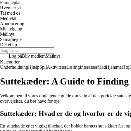
Familieplan
Hvem er vi
Tal med os
Mediekit
Annoncering
Min adgang
Mailnyt
Samarbejde
Del et tip
Log på
Bliv medlem
Mailnyt
Kategorier
Underholdning
Hjælp
Spil
Aktiviteter
Læring
Interesser
Mad
Hjemmet
Tøj
Suttekæder: A Guide to Finding 
Velkommen til vores omfattende guide om valg af den perfekte suttekæde 
overvejelser, du bør have for øje.
Suttekæder: Hvad er de og hvorfor er de vi
En suttekæde er et vigtigt tilbehør, der holder barnets sut sikkert fast og