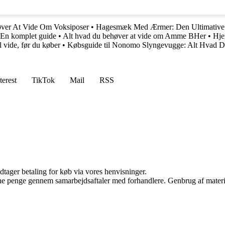
ver At Vide Om Voksiposer
•
Hagesmæk Med Ærmer: Den Ultimative G
: En komplet guide
•
Alt hvad du behøver at vide om Amme BHer
•
Hje
 vide, før du køber
•
Købsguide til Nonomo Slyngevugge: Alt Hvad D
terest
TikTok
Mail
RSS
dtager betaling for køb via vores henvisninger.
jene penge gennem samarbejdsaftaler med forhandlere. Genbrug af materi