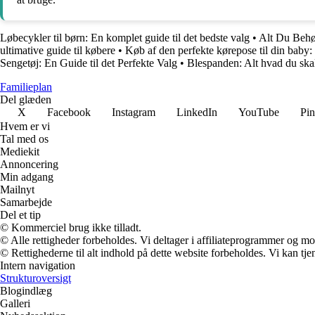
Løbecykler til børn: En komplet guide til det bedste valg
•
Alt Du Behø
ultimative guide til købere
•
Køb af den perfekte kørepose til din baby
Sengetøj: En Guide til det Perfekte Valg
•
Blespanden: Alt hvad du skal
Familieplan
Del glæden
X
Facebook
Instagram
LinkedIn
YouTube
Pin
Hvem er vi
Tal med os
Mediekit
Annoncering
Min adgang
Mailnyt
Samarbejde
Del et tip
© Kommerciel brug ikke tilladt.
© Alle rettigheder forbeholdes. Vi deltager i affiliateprogrammer og mo
© Rettighederne til alt indhold på dette website forbeholdes. Vi kan t
Intern navigation
Strukturoversigt
Blogindlæg
Galleri