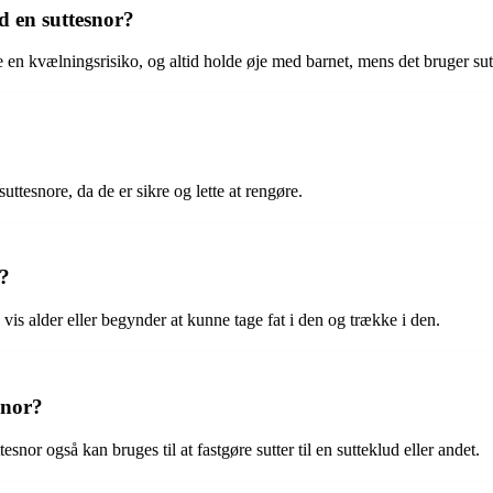
 en suttesnor?
øre en kvælningsrisiko, og altid holde øje med barnet, mens det bruger su
uttesnore, da de er sikre og lette at rengøre.
r?
 vis alder eller begynder at kunne tage fat i den og trække i den.
snor?
tesnor også kan bruges til at fastgøre sutter til en sutteklud eller andet.