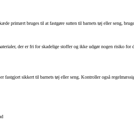
 primært bruges til at fastgøre sutten til barnets tøj eller seng, bruges e
aterialer, der er fri for skadelige stoffer og ikke udgør nogen risiko fo
 er fastgjort sikkert til barnets tøj eller seng. Kontroller også regelmæs
ud