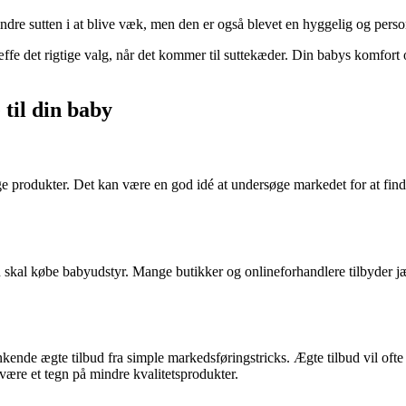
indre sutten i at blive væk, men den er også blevet en hyggelig og perso
ræffe det rigtige valg, når det kommer til suttekæder. Din babys komfort
 til din baby
ige produkter. Det kan være en god idé at undersøge markedet for at finde su
 skal købe babyudstyr. Mange butikker og onlineforhandlere tilbyder jævn
genkende ægte tilbud fra simple markedsføringstricks. Ægte tilbud vil oft
 være et tegn på mindre kvalitetsprodukter.