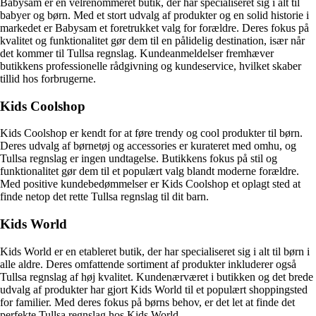
Babysam er en velrenommeret butik, der har specialiseret sig i alt til
babyer og børn. Med et stort udvalg af produkter og en solid historie i
markedet er Babysam et foretrukket valg for forældre. Deres fokus på
kvalitet og funktionalitet gør dem til en pålidelig destination, især når
det kommer til Tullsa regnslag. Kundeanmeldelser fremhæver
butikkens professionelle rådgivning og kundeservice, hvilket skaber
tillid hos forbrugerne.
Kids Coolshop
Kids Coolshop er kendt for at føre trendy og cool produkter til børn.
Deres udvalg af børnetøj og accessories er kurateret med omhu, og
Tullsa regnslag er ingen undtagelse. Butikkens fokus på stil og
funktionalitet gør dem til et populært valg blandt moderne forældre.
Med positive kundebedømmelser er Kids Coolshop et oplagt sted at
finde netop det rette Tullsa regnslag til dit barn.
Kids World
Kids World er en etableret butik, der har specialiseret sig i alt til børn i
alle aldre. Deres omfattende sortiment af produkter inkluderer også
Tullsa regnslag af høj kvalitet. Kundenærværet i butikken og det brede
udvalg af produkter har gjort Kids World til et populært shoppingsted
for familier. Med deres fokus på børns behov, er det let at finde det
perfekte Tullsa regnslag hos Kids World.