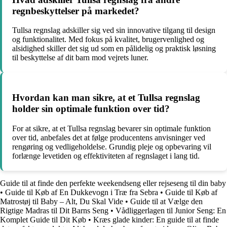
regnbeskyttelser på markedet?
Tullsa regnslag adskiller sig ved sin innovative tilgang til design
og funktionalitet. Med fokus på kvalitet, brugervenlighed og
alsidighed skiller det sig ud som en pålidelig og praktisk løsning
til beskyttelse af dit barn mod vejrets luner.
Hvordan kan man sikre, at et Tullsa regnslag
holder sin optimale funktion over tid?
For at sikre, at et Tullsa regnslag bevarer sin optimale funktion
over tid, anbefales det at følge producentens anvisninger ved
rengøring og vedligeholdelse. Grundig pleje og opbevaring vil
forlænge levetiden og effektiviteten af regnslaget i lang tid.
Guide til at finde den perfekte weekendseng eller rejseseng til din baby
•
Guide til Køb af En Dukkevogn i Træ fra Sebra
•
Guide til Køb af
Matrostøj til Baby – Alt, Du Skal Vide
•
Guide til at Vælge den
Rigtige Madras til Dit Barns Seng
•
Vådliggerlagen til Junior Seng: En
Komplet Guide til Dit Køb
•
Kræs glade kinder: En guide til at finde