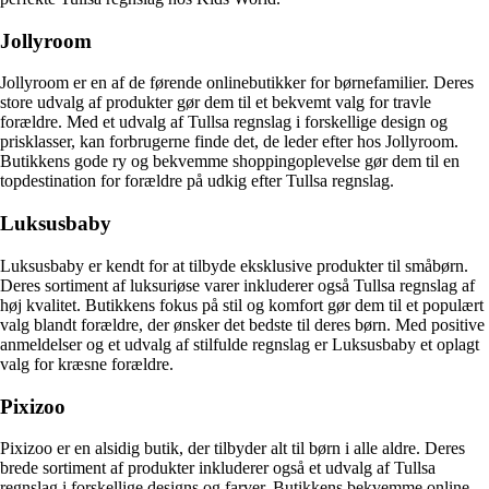
Jollyroom
Jollyroom er en af de førende onlinebutikker for børnefamilier. Deres
store udvalg af produkter gør dem til et bekvemt valg for travle
forældre. Med et udvalg af Tullsa regnslag i forskellige design og
prisklasser, kan forbrugerne finde det, de leder efter hos Jollyroom.
Butikkens gode ry og bekvemme shoppingoplevelse gør dem til en
topdestination for forældre på udkig efter Tullsa regnslag.
Luksusbaby
Luksusbaby er kendt for at tilbyde eksklusive produkter til småbørn.
Deres sortiment af luksuriøse varer inkluderer også Tullsa regnslag af
høj kvalitet. Butikkens fokus på stil og komfort gør dem til et populært
valg blandt forældre, der ønsker det bedste til deres børn. Med positive
anmeldelser og et udvalg af stilfulde regnslag er Luksusbaby et oplagt
valg for kræsne forældre.
Pixizoo
Pixizoo er en alsidig butik, der tilbyder alt til børn i alle aldre. Deres
brede sortiment af produkter inkluderer også et udvalg af Tullsa
regnslag i forskellige designs og farver. Butikkens bekvemme online