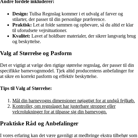
Andre fordele inkluderer:
Design:
Tullsa Regnslag kommer i et udvalg af farver og
stilarter, der passer til din personlige præference.
Praktisk:
Let at folde sammen og opbevare, så du altid er klar
til uforudsete vejrsituationer.
Kvalitet:
Lavet af holdbare materialer, der sikrer langvarig brug
og beskyttelse.
Valg af Størrelse og Pasform
Det er vigtigt at vælge den rigtige størrelse regnslag, der passer til din
specifikke barnevognmodel. Tjek altid producentens anbefalinger for
at sikre en korrekt pasform og effektiv beskyttelse.
Tips til Valg af Størrelse:
Mål din barnevogns dimensioner nøjagtigt for at undgå fejlkøb.
Kontroller, om regnslaget har justerbare stropper eller
velcrolukninger for at tilpasse sig din barnevogn.
Praktiske Råd og Anbefalinger
I vores erfaring kan det være gavnligt at medbringe ekstra tilbehør som