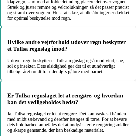
klapvogn, start med at folde det ud og placere det over vognen.
Stræk og juster remme og velcrolukninger, så det passer præcist
og stramt over vognen. Husk at sikre, at alle åbninger er dækket
for optimal beskyttelse mod regn.
Hvilke andre vejrforhold udover regn beskytter
et Tullsa regnslag imod?
Udover regn beskytter et Tullsa regnslag også mod vind, sne,
sol og insekter. Dets alsidighed gør det til et uundværligt
tilbehør året rundt for udendørs gåture med barnet.
Er Tullsa regnslaget let at rengøre, og hvordan
kan det vedligeholdes bedst?
Ja, Tullsa regnslaget er let at rengøre. Det kan vaskes i hånden
med mildt sæbevand og derefter hænges til tørre. For at bevare
dets holdbarhed anbefales det at undgå stærke rengøringsmidler
og skarpe genstande, der kan beskadige materialet.