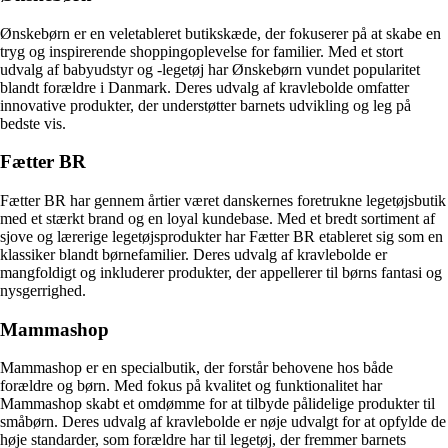
Ønskebørn er en veletableret butikskæde, der fokuserer på at skabe en
tryg og inspirerende shoppingoplevelse for familier. Med et stort
udvalg af babyudstyr og -legetøj har Ønskebørn vundet popularitet
blandt forældre i Danmark. Deres udvalg af kravlebolde omfatter
innovative produkter, der understøtter barnets udvikling og leg på
bedste vis.
Fætter BR
Fætter BR har gennem årtier været danskernes foretrukne legetøjsbutik
med et stærkt brand og en loyal kundebase. Med et bredt sortiment af
sjove og lærerige legetøjsprodukter har Fætter BR etableret sig som en
klassiker blandt børnefamilier. Deres udvalg af kravlebolde er
mangfoldigt og inkluderer produkter, der appellerer til børns fantasi og
nysgerrighed.
Mammashop
Mammashop er en specialbutik, der forstår behovene hos både
forældre og børn. Med fokus på kvalitet og funktionalitet har
Mammashop skabt et omdømme for at tilbyde pålidelige produkter til
småbørn. Deres udvalg af kravlebolde er nøje udvalgt for at opfylde de
høje standarder, som forældre har til legetøj, der fremmer barnets