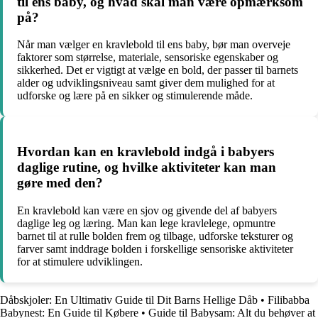
til ens baby, og hvad skal man være opmærksom
på?
Når man vælger en kravlebold til ens baby, bør man overveje
faktorer som størrelse, materiale, sensoriske egenskaber og
sikkerhed. Det er vigtigt at vælge en bold, der passer til barnets
alder og udviklingsniveau samt giver dem mulighed for at
udforske og lære på en sikker og stimulerende måde.
Hvordan kan en kravlebold indgå i babyers
daglige rutine, og hvilke aktiviteter kan man
gøre med den?
En kravlebold kan være en sjov og givende del af babyers
daglige leg og læring. Man kan lege kravlelege, opmuntre
barnet til at rulle bolden frem og tilbage, udforske teksturer og
farver samt inddrage bolden i forskellige sensoriske aktiviteter
for at stimulere udviklingen.
Dåbskjoler: En Ultimativ Guide til Dit Barns Hellige Dåb
•
Filibabba
Babynest: En Guide til Købere
•
Guide til Babysam: Alt du behøver at