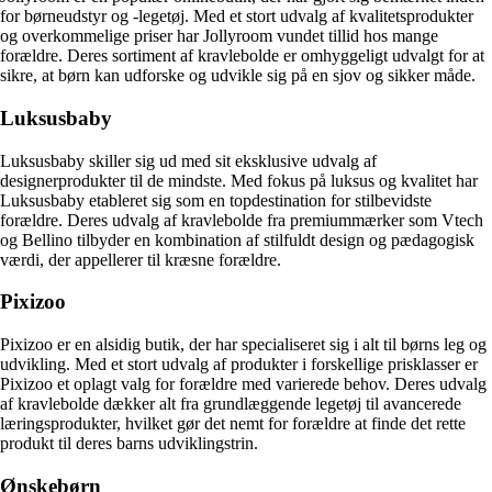
for børneudstyr og -legetøj. Med et stort udvalg af kvalitetsprodukter
og overkommelige priser har Jollyroom vundet tillid hos mange
forældre. Deres sortiment af kravlebolde er omhyggeligt udvalgt for at
sikre, at børn kan udforske og udvikle sig på en sjov og sikker måde.
Luksusbaby
Luksusbaby skiller sig ud med sit eksklusive udvalg af
designerprodukter til de mindste. Med fokus på luksus og kvalitet har
Luksusbaby etableret sig som en topdestination for stilbevidste
forældre. Deres udvalg af kravlebolde fra premiummærker som Vtech
og Bellino tilbyder en kombination af stilfuldt design og pædagogisk
værdi, der appellerer til kræsne forældre.
Pixizoo
Pixizoo er en alsidig butik, der har specialiseret sig i alt til børns leg og
udvikling. Med et stort udvalg af produkter i forskellige prisklasser er
Pixizoo et oplagt valg for forældre med varierede behov. Deres udvalg
af kravlebolde dækker alt fra grundlæggende legetøj til avancerede
læringsprodukter, hvilket gør det nemt for forældre at finde det rette
produkt til deres barns udviklingstrin.
Ønskebørn