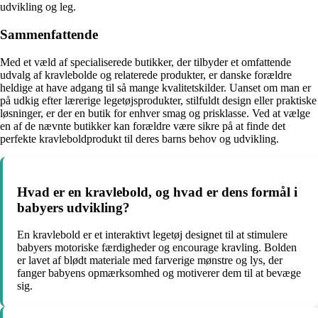
udvikling og leg.
Sammenfattende
Med et væld af specialiserede butikker, der tilbyder et omfattende
udvalg af kravlebolde og relaterede produkter, er danske forældre
heldige at have adgang til så mange kvalitetskilder. Uanset om man er
på udkig efter lærerige legetøjsprodukter, stilfuldt design eller praktiske
løsninger, er der en butik for enhver smag og prisklasse. Ved at vælge
en af de nævnte butikker kan forældre være sikre på at finde det
perfekte kravleboldprodukt til deres barns behov og udvikling.
Hvad er en kravlebold, og hvad er dens formål i
babyers udvikling?
En kravlebold er et interaktivt legetøj designet til at stimulere
babyers motoriske færdigheder og encourage kravling. Bolden
er lavet af blødt materiale med farverige mønstre og lys, der
fanger babyens opmærksomhed og motiverer dem til at bevæge
sig.