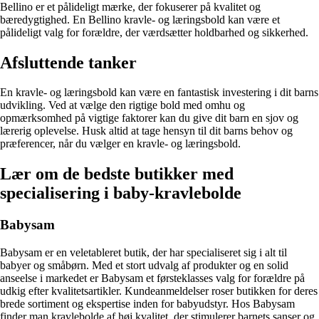
Bellino er et pålideligt mærke, der fokuserer på kvalitet og
bæredygtighed. En Bellino kravle- og læringsbold kan være et
pålideligt valg for forældre, der værdsætter holdbarhed og sikkerhed.
Afsluttende tanker
En kravle- og læringsbold kan være en fantastisk investering i dit barns
udvikling. Ved at vælge den rigtige bold med omhu og
opmærksomhed på vigtige faktorer kan du give dit barn en sjov og
lærerig oplevelse. Husk altid at tage hensyn til dit barns behov og
præferencer, når du vælger en kravle- og læringsbold.
Lær om de bedste butikker med
specialisering i baby-kravlebolde
Babysam
Babysam er en veletableret butik, der har specialiseret sig i alt til
babyer og småbørn. Med et stort udvalg af produkter og en solid
anseelse i markedet er Babysam et førsteklasses valg for forældre på
udkig efter kvalitetsartikler. Kundeanmeldelser roser butikken for deres
brede sortiment og ekspertise inden for babyudstyr. Hos Babysam
finder man kravlebolde af høj kvalitet, der stimulerer barnets sanser og