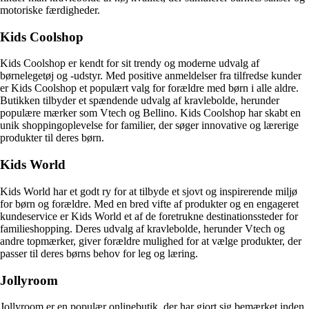
motoriske færdigheder.
Kids Coolshop
Kids Coolshop er kendt for sit trendy og moderne udvalg af
børnelegetøj og -udstyr. Med positive anmeldelser fra tilfredse kunder
er Kids Coolshop et populært valg for forældre med børn i alle aldre.
Butikken tilbyder et spændende udvalg af kravlebolde, herunder
populære mærker som Vtech og Bellino. Kids Coolshop har skabt en
unik shoppingoplevelse for familier, der søger innovative og lærerige
produkter til deres børn.
Kids World
Kids World har et godt ry for at tilbyde et sjovt og inspirerende miljø
for børn og forældre. Med en bred vifte af produkter og en engageret
kundeservice er Kids World et af de foretrukne destinationssteder for
familieshopping. Deres udvalg af kravlebolde, herunder Vtech og
andre topmærker, giver forældre mulighed for at vælge produkter, der
passer til deres børns behov for leg og læring.
Jollyroom
Jollyroom er en populær onlinebutik, der har gjort sig bemærket inden