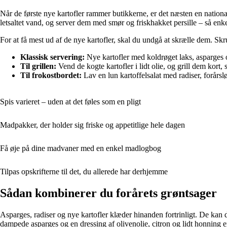
Når de første nye kartofler rammer butikkerne, er det næsten en natio
letsaltet vand, og server dem med smør og friskhakket persille – så enke
For at få mest ud af de nye kartofler, skal du undgå at skrælle dem. Skru
Klassisk servering:
Nye kartofler med koldrøget laks, asparges o
Til grillen:
Vend de kogte kartofler i lidt olie, og grill dem kort, 
Til frokostbordet:
Lav en lun kartoffelsalat med radiser, forårs
Spis varieret – uden at det føles som en pligt
Madpakker, der holder sig friske og appetitlige hele dagen
Få øje på dine madvaner med en enkel madlogbog
Tilpas opskrifterne til det, du allerede har derhjemme
Sådan kombinerer du forårets grøntsager
Asparges, radiser og nye kartofler klæder hinanden fortrinligt. De kan d
dampede asparges og en dressing af olivenolie, citron og lidt honning er 