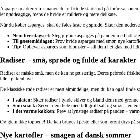
Asparges markerer for mange det officielle startskud på forårssæsonen.
let nøddeagtige, mens de hvide er mildere og mere delikate.
Når du køber asparges, skal de føles faste og sprøde. Skær den nederst
Nem hverdagsret:
Steg grønne asparges på panden med lidt oliven
Til gæstemiddagen:
Prøv hvide asparges med smør, nye kartofle
Tip:
Opbevar asparges som blomster – stil dem i et glas med lidt
Radiser – små, sprøde og fulde af karakter
Radiser er måske små, men de kan noget særligt. Deres pebrede friskhed giv
lille køkkenhave.
De klassiske røde radiser er mest almindelige, men du kan også finde sor
I salaten:
Skær radiser i tynde skiver og bland dem med grønne blad
Som snack:
Server dem hele med lidt groft salt og smør – en enk
I det varme køkken:
Prøv at lynstege radiser på panden – va
Og glem ikke toppene! De kan bruges i pesto eller som grønt drys på su
Nye kartofler – smagen af dansk sommer