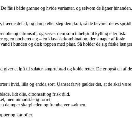
 De fås i både grønne og hvide varianter, og selvom de ligner hinanden
e, træede del af, og damp eller steg dem kort, så de bevarer deres sprø
olie og citronsaft, og server dem som tilbehør til kylling eller fisk.
r og en pocheret æg – en klassisk kombination, der smager af forår.
 vand i bunden og dæk toppen med plast. Så holder de sig friske længer
er et løft til salater, smørrebrød og kolde retter. De er også en af de gr
ter i hvid, lilla og endda sort. Uanset farve gælder det, at de skal være
e, lidt olie, citronsaft og frisk dild.
el, men uimodståelig forret.
rmen dæmper skarpheden og fremhæver sødmen.
pper og kartofler.