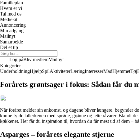
Familieplan
Hvem er vi
Tal med os
Mediekit
Annoncering
Min adgang
Mailnyt
Samarbejde
Del et tip
Log på
Bliv medlem
Mailnyt
Kategorier
Underholdning
Hjælp
Spil
Aktiviteter
Læring
Interesser
Mad
Hjemmet
Tøj
Forårets grøntsager i fokus: Sådan får du m
Når foråret melder sin ankomst, og dagene bliver længere, begynder de f
kunne fylde tallerkenen med sprøde, grønne og lette råvarer. Blandt de me
køkkenet. Her får du inspiration til, hvordan du får mest ud af dem – bå
Asparges – forårets elegante stjerne