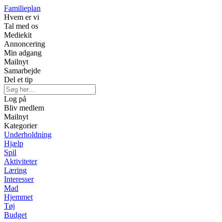
Familieplan
Hvem er vi
Tal med os
Mediekit
Annoncering
Min adgang
Mailnyt
Samarbejde
Del et tip
Log på
Bliv medlem
Mailnyt
Kategorier
Underholdning
Hjælp
Spil
Aktiviteter
Læring
Interesser
Mad
Hjemmet
Tøj
Budget