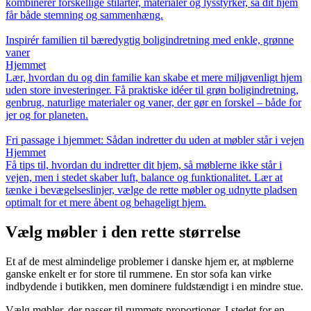
kombinerer forskellige stilarter, materialer og lysstyrker, så dit hjem
får både stemning og sammenhæng.
Inspirér familien til bæredygtig boligindretning med enkle, grønne
vaner
Hjemmet
Lær, hvordan du og din familie kan skabe et mere miljøvenligt hjem
uden store investeringer. Få praktiske idéer til grøn boligindretning,
genbrug, naturlige materialer og vaner, der gør en forskel – både for
jer og for planeten.
Fri passage i hjemmet: Sådan indretter du uden at møbler står i vejen
Hjemmet
Få tips til, hvordan du indretter dit hjem, så møblerne ikke står i
vejen, men i stedet skaber luft, balance og funktionalitet. Lær at
tænke i bevægelseslinjer, vælge de rette møbler og udnytte pladsen
optimalt for et mere åbent og behageligt hjem.
Vælg møbler i den rette størrelse
Et af de mest almindelige problemer i danske hjem er, at møblerne
ganske enkelt er for store til rummene. En stor sofa kan virke
indbydende i butikken, men dominere fuldstændigt i en mindre stue.
Vælg møbler, der passer til rummets proportioner. I stedet for en