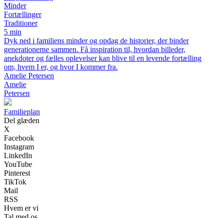
Minder
Fortællinger
Traditioner
5 min
Dyk ned i familiens minder og opdag de historier, der binder
generationerne sammen. Få inspiration til, hvordan billeder,
anekdoter og fælles oplevelser kan blive til en levende fortælling
om, hvem I er, og hvor I kommer fra.
Amelie Petersen
Amelie
Petersen
Familieplan
Del glæden
X
Facebook
Instagram
LinkedIn
YouTube
Pinterest
TikTok
Mail
RSS
Hvem er vi
Tal med os