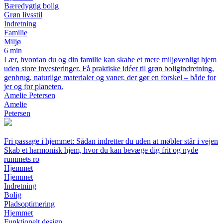
Bæredygtig bolig
Grøn livsstil
Indretning
Familie
Miljø
6 min
Lær, hvordan du og din familie kan skabe et mere miljøvenligt hjem
uden store investeringer. Få praktiske idéer til grøn boligindretning,
genbrug, naturlige materialer og vaner, der gør en forskel – både for
jer og for planeten.
Amelie Petersen
Amelie
Petersen
Fri passage i hjemmet: Sådan indretter du uden at møbler står i vejen
Skab et harmonisk hjem, hvor du kan bevæge dig frit og nyde
rummets ro
Hjemmet
Hjemmet
Indretning
Bolig
Pladsoptimering
Hjemmet
Funktionelt design