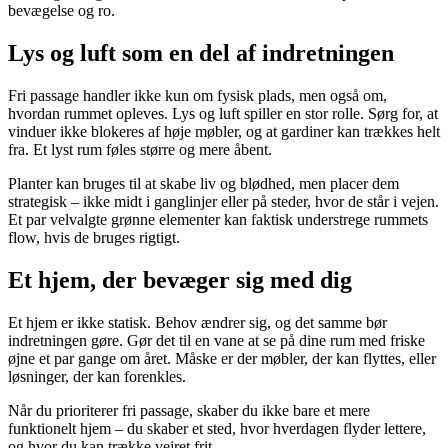
bevægelse og ro.
Lys og luft som en del af indretningen
Fri passage handler ikke kun om fysisk plads, men også om,
hvordan rummet opleves. Lys og luft spiller en stor rolle. Sørg for, at
vinduer ikke blokeres af høje møbler, og at gardiner kan trækkes helt
fra. Et lyst rum føles større og mere åbent.
Planter kan bruges til at skabe liv og blødhed, men placer dem
strategisk – ikke midt i ganglinjer eller på steder, hvor de står i vejen.
Et par velvalgte grønne elementer kan faktisk understrege rummets
flow, hvis de bruges rigtigt.
Et hjem, der bevæger sig med dig
Et hjem er ikke statisk. Behov ændrer sig, og det samme bør
indretningen gøre. Gør det til en vane at se på dine rum med friske
øjne et par gange om året. Måske er der møbler, der kan flyttes, eller
løsninger, der kan forenkles.
Når du prioriterer fri passage, skaber du ikke bare et mere
funktionelt hjem – du skaber et sted, hvor hverdagen flyder lettere,
og hvor du kan trække vejret frit.