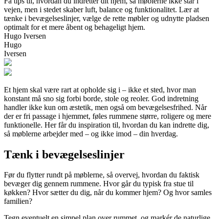
Få tips til, hvordan du indretter dit hjem, så møblerne ikke står i
vejen, men i stedet skaber luft, balance og funktionalitet. Lær at
tænke i bevægelseslinjer, vælge de rette møbler og udnytte pladsen
optimalt for et mere åbent og behageligt hjem.
Hugo Iversen
Hugo
Iversen
Et hjem skal være rart at opholde sig i – ikke et sted, hvor man
konstant må sno sig forbi borde, stole og reoler. God indretning
handler ikke kun om æstetik, men også om bevægelsesfrihed. Når
der er fri passage i hjemmet, føles rummene større, roligere og mere
funktionelle. Her får du inspiration til, hvordan du kan indrette dig,
så møblerne arbejder med – og ikke imod – din hverdag.
Tænk i bevægelseslinjer
Før du flytter rundt på møblerne, så overvej, hvordan du faktisk
bevæger dig gennem rummene. Hvor går du typisk fra stue til
køkken? Hvor sætter du dig, når du kommer hjem? Og hvor samles
familien?
Tegn eventuelt en simpel plan over rummet, og markér de naturlige