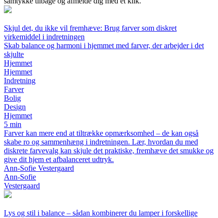
samtykke tilbage og afmelde dig med ét klik.
Skjul det, du ikke vil fremhæve: Brug farver som diskret
virkemiddel i indretningen
Skab balance og harmoni i hjemmet med farver, der arbejder i det
skjulte
Hjemmet
Hjemmet
Indretning
Farver
Bolig
Design
Hjemmet
5 min
Farver kan mere end at tiltrække opmærksomhed – de kan også
skabe ro og sammenhæng i indretningen. Lær, hvordan du med
diskrete farvevalg kan skjule det praktiske, fremhæve det smukke og
give dit hjem et afbalanceret udtryk.
Ann-Sofie Vestergaard
Ann-Sofie
Vestergaard
Lys og stil i balance – sådan kombinerer du lamper i forskellige