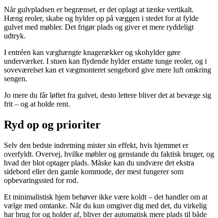
Når gulvpladsen er begrænset, er det oplagt at tænke vertikalt.
Hæng reoler, skabe og hylder op på væggen i stedet for at fylde
gulvet med møbler. Det frigør plads og giver et mere ryddeligt
udtryk.
I entréen kan væghængte knagerækker og skohylder gøre
underværker. I stuen kan flydende hylder erstatte tunge reoler, og i
soveværelset kan et vægmonteret sengebord give mere luft omkring
sengen.
Jo mere du får løftet fra gulvet, desto lettere bliver det at bevæge sig
frit – og at holde rent.
Ryd op og prioriter
Selv den bedste indretning mister sin effekt, hvis hjemmet er
overfyldt. Overvej, hvilke møbler og genstande du faktisk bruger, og
hvad der blot optager plads. Måske kan du undvære det ekstra
sidebord eller den gamle kommode, der mest fungerer som
opbevaringssted for rod.
Et minimalistisk hjem behøver ikke være koldt – det handler om at
vælge med omtanke. Når du kun omgiver dig med det, du virkelig
har brug for og holder af, bliver der automatisk mere plads til både