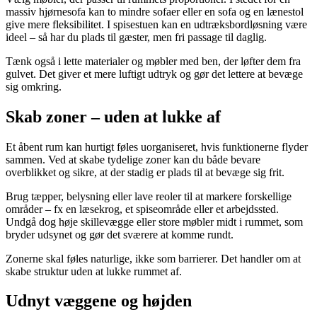
massiv hjørnesofa kan to mindre sofaer eller en sofa og en lænestol
give mere fleksibilitet. I spisestuen kan en udtræksbordløsning være
ideel – så har du plads til gæster, men fri passage til daglig.
Tænk også i lette materialer og møbler med ben, der løfter dem fra
gulvet. Det giver et mere luftigt udtryk og gør det lettere at bevæge
sig omkring.
Skab zoner – uden at lukke af
Et åbent rum kan hurtigt føles uorganiseret, hvis funktionerne flyder
sammen. Ved at skabe tydelige zoner kan du både bevare
overblikket og sikre, at der stadig er plads til at bevæge sig frit.
Brug tæpper, belysning eller lave reoler til at markere forskellige
områder – fx en læsekrog, et spiseområde eller et arbejdssted.
Undgå dog høje skillevægge eller store møbler midt i rummet, som
bryder udsynet og gør det sværere at komme rundt.
Zonerne skal føles naturlige, ikke som barrierer. Det handler om at
skabe struktur uden at lukke rummet af.
Udnyt væggene og højden