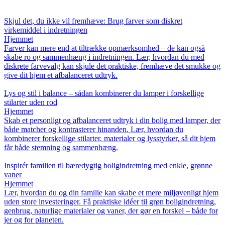
Skjul det, du ikke vil fremhæve: Brug farver som diskret
virkemiddel i indretningen
Hjemmet
Farver kan mere end at tiltrække opmærksomhed – de kan også
skabe ro og sammenhæng i indretningen. Lær, hvordan du med
diskrete farvevalg kan skjule det praktiske, fremhæve det smukke og
give dit hjem et afbalanceret udtryk.
Lys og stil i balance – sådan kombinerer du lamper i forskellige
stilarter uden rod
Hjemmet
Skab et personligt og afbalanceret udtryk i din bolig med lamper, der
både matcher og kontrasterer hinanden. Lær, hvordan du
kombinerer forskellige stilarter, materialer og lysstyrker, så dit hjem
får både stemning og sammenhæng.
Inspirér familien til bæredygtig boligindretning med enkle, grønne
vaner
Hjemmet
Lær, hvordan du og din familie kan skabe et mere miljøvenligt hjem
uden store investeringer. Få praktiske idéer til grøn boligindretning,
genbrug, naturlige materialer og vaner, der gør en forskel – både for
jer og for planeten.