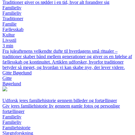
Traditioner giver os rødder i en tid, hvor alt forandrer sig
Familieliv
Familieliv
Traditioner
Familie
Fællesskab
Kultur
Livsstil
3 min
Fra juleaftenens velkendte dufte til hverdagens små ritualer –
traditioner skaber bånd mellem generationer og giver os en følelse af
fællesskab og kontinuitet. Artiklen udforsker, hvorfor traditioner
betyder så meget, og hvordan vi kan skabe nye, der lever videre.
Gitte Bøgelund
Gitte
Bøgelund
Udforsk jeres familiehistorie gennem billeder og fortællinger
Giv jeres familiehistorie liv gennem gamle fotos og personlige
fortællinger
Familieliv
Familieliv
Familiehistorie
Slægtsforskning