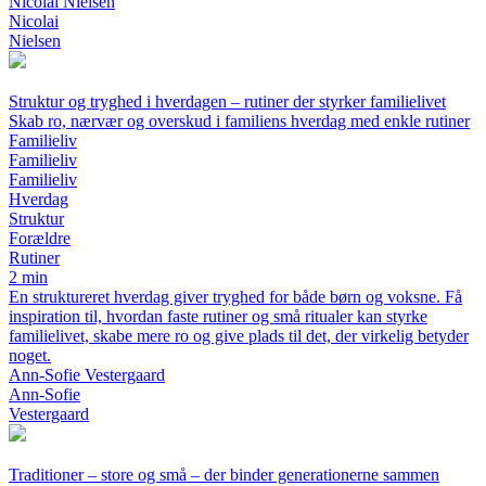
Nicolai Nielsen
Nicolai
Nielsen
Struktur og tryghed i hverdagen – rutiner der styrker familielivet
Skab ro, nærvær og overskud i familiens hverdag med enkle rutiner
Familieliv
Familieliv
Familieliv
Hverdag
Struktur
Forældre
Rutiner
2 min
En struktureret hverdag giver tryghed for både børn og voksne. Få
inspiration til, hvordan faste rutiner og små ritualer kan styrke
familielivet, skabe mere ro og give plads til det, der virkelig betyder
noget.
Ann-Sofie Vestergaard
Ann-Sofie
Vestergaard
Traditioner – store og små – der binder generationerne sammen