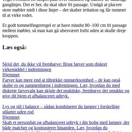
ganglinjer. Det er her, du skal sikre fri passage. Undgå at placere
store møbler midt i disse linjer – det skaber irritation og får rummet
til at virke rodet.
Et godt tommelfingerregel er at have mindst 80–100 cm fri passage
mellem møbler, så man kan gå ubesværet forbi uden at skulle dreje
kroppen.
Læs også:
Skjul det, du ikke vil fremhæve: Brug farver som diskret
virkemiddel i indretningen
Hjemmet
Farver kan mere end at tiltrække opmærksomhed – de kan også
skabe ro og sammenhæng i indretningen. Lær, hvordan du med
diskrete farvevalg kan skjule det praktiske, fremhæve det smukke og
give dit hjem et afbalanceret udtryk.
Lys og stil i balance – sådan kombinerer du lamper i forskellige
stilarter uden rod
Hjemmet
Skab et personligt og afbalanceret udtryk i din bolig med lamper, der
både matcher og kontrasterer hinanden. Lær, hvordan du