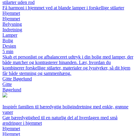
stilarter uden rod
Få harmoni i hjemmet ved at blande lamper i forskellige stilarter
Hjemmet
Hjemmet
Belysning
Indretning
Lamper
Bolig
Design
5 min
Skab et personligt og afbalanceret udtryk i din bolig med lamper, der
både matcher og kontrasterer hinanden. Lær, hvordan du
kombinerer forskellige stilarter, materialer og lysstyrker, så dit hjem
får både stemning og sammenhæng.
Gitte Bøgelund
Gitte
Bøgelund
Inspirér familien til bæredygtig boligindretning med enkle, grønne
vaner
Gør bæredygtighed til en naturlig del af hverdagen med små
ændringer i hjemmet
Hjemmet
Hjemmet