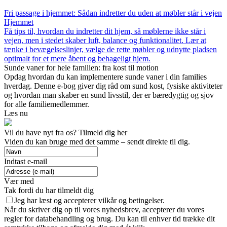
Fri passage i hjemmet: Sådan indretter du uden at møbler står i vejen
Hjemmet
Få tips til, hvordan du indretter dit hjem, så møblerne ikke står i
vejen, men i stedet skaber luft, balance og funktionalitet. Lær at
tænke i bevægelseslinjer, vælge de rette møbler og udnytte pladsen
optimalt for et mere åbent og behageligt hjem.
Sunde vaner for hele familien: fra kost til motion
Opdag hvordan du kan implementere sunde vaner i din families
hverdag. Denne e-bog giver dig råd om sund kost, fysiske aktiviteter
og hvordan man skaber en sund livsstil, der er bæredygtig og sjov
for alle familiemedlemmer.
Læs nu
Vil du have nyt fra os? Tilmeld dig her
Viden du kan bruge med det samme – sendt direkte til dig.
Indtast e-mail
Vær med
Tak fordi du har tilmeldt dig
Jeg har læst og accepterer vilkår og betingelser.
Når du skriver dig op til vores nyhedsbrev, accepterer du vores
regler for databehandling og brug. Du kan til enhver tid trække dit