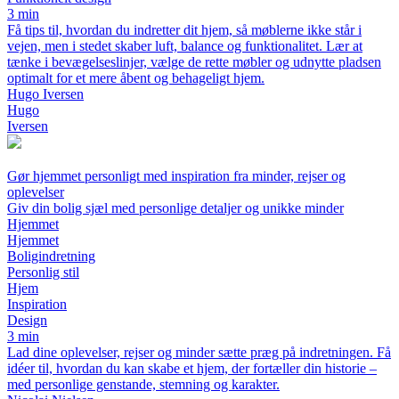
3 min
Få tips til, hvordan du indretter dit hjem, så møblerne ikke står i
vejen, men i stedet skaber luft, balance og funktionalitet. Lær at
tænke i bevægelseslinjer, vælge de rette møbler og udnytte pladsen
optimalt for et mere åbent og behageligt hjem.
Hugo Iversen
Hugo
Iversen
Gør hjemmet personligt med inspiration fra minder, rejser og
oplevelser
Giv din bolig sjæl med personlige detaljer og unikke minder
Hjemmet
Hjemmet
Boligindretning
Personlig stil
Hjem
Inspiration
Design
3 min
Lad dine oplevelser, rejser og minder sætte præg på indretningen. Få
idéer til, hvordan du kan skabe et hjem, der fortæller din historie –
med personlige genstande, stemning og karakter.