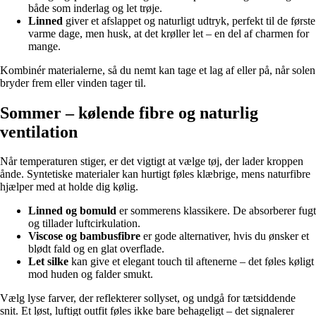
både som inderlag og let trøje.
Linned
giver et afslappet og naturligt udtryk, perfekt til de første
varme dage, men husk, at det krøller let – en del af charmen for
mange.
Kombinér materialerne, så du nemt kan tage et lag af eller på, når solen
bryder frem eller vinden tager til.
Sommer – kølende fibre og naturlig
ventilation
Når temperaturen stiger, er det vigtigt at vælge tøj, der lader kroppen
ånde. Syntetiske materialer kan hurtigt føles klæbrige, mens naturfibre
hjælper med at holde dig kølig.
Linned og bomuld
er sommerens klassikere. De absorberer fugt
og tillader luftcirkulation.
Viscose og bambusfibre
er gode alternativer, hvis du ønsker et
blødt fald og en glat overflade.
Let silke
kan give et elegant touch til aftenerne – det føles køligt
mod huden og falder smukt.
Vælg lyse farver, der reflekterer sollyset, og undgå for tætsiddende
snit. Et løst, luftigt outfit føles ikke bare behageligt – det signalerer