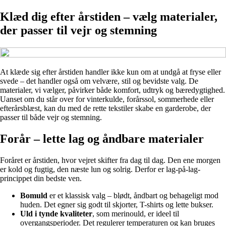
Klæd dig efter årstiden – vælg materialer,
der passer til vejr og stemning
At klæde sig efter årstiden handler ikke kun om at undgå at fryse eller
svede – det handler også om velvære, stil og bevidste valg. De
materialer, vi vælger, påvirker både komfort, udtryk og bæredygtighed.
Uanset om du står over for vinterkulde, forårssol, sommerhede eller
efterårsblæst, kan du med de rette tekstiler skabe en garderobe, der
passer til både vejr og stemning.
Forår – lette lag og åndbare materialer
Foråret er årstiden, hvor vejret skifter fra dag til dag. Den ene morgen
er kold og fugtig, den næste lun og solrig. Derfor er lag-på-lag-
princippet din bedste ven.
Bomuld
er et klassisk valg – blødt, åndbart og behageligt mod
huden. Det egner sig godt til skjorter, T-shirts og lette bukser.
Uld i tynde kvaliteter
, som merinould, er ideel til
overgangsperioder. Det regulerer temperaturen og kan bruges