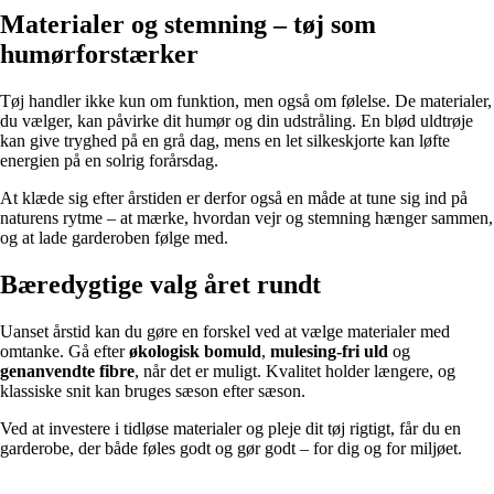
Materialer og stemning – tøj som
humørforstærker
Tøj handler ikke kun om funktion, men også om følelse. De materialer,
du vælger, kan påvirke dit humør og din udstråling. En blød uldtrøje
kan give tryghed på en grå dag, mens en let silkeskjorte kan løfte
energien på en solrig forårsdag.
At klæde sig efter årstiden er derfor også en måde at tune sig ind på
naturens rytme – at mærke, hvordan vejr og stemning hænger sammen,
og at lade garderoben følge med.
Bæredygtige valg året rundt
Uanset årstid kan du gøre en forskel ved at vælge materialer med
omtanke. Gå efter
økologisk bomuld
,
mulesing-fri uld
og
genanvendte fibre
, når det er muligt. Kvalitet holder længere, og
klassiske snit kan bruges sæson efter sæson.
Ved at investere i tidløse materialer og pleje dit tøj rigtigt, får du en
garderobe, der både føles godt og gør godt – for dig og for miljøet.