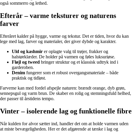
også sommerro og lethed.
Efterår – varme teksturer og naturens
farver
Efteråret kalder på hygge, varme og tekstur. Det er tiden, hvor du kan
lege med lag, farver og materialer, der giver dybde og karakter.
Uld og kashmir
er oplagte valg til trøjer, frakker og
halstørklæder. De holder på varmen og føles luksuriøse.
Fløjl og tweed
bringer struktur og et klassisk udtryk ind i
garderoben.
Denim
fungerer som et robust overgangsmateriale – både
praktisk og tidløst.
Farverne kan med fordel afspejle naturen: brændt orange, dyb grøn,
sennepsgul og varm brun. De skaber en rolig og stemningsfuld helhed,
der passer til årstidens tempo.
Vinter – isolerende lag og funktionelle fibre
Når kulden for alvor sætter ind, handler det om at holde varmen uden
at miste bevægeligheden. Her er det afgørende at tænke i lag og