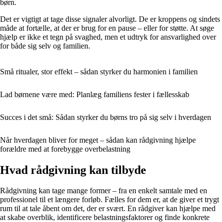
børn.
Det er vigtigt at tage disse signaler alvorligt. De er kroppens og sindets
måde at fortælle, at der er brug for en pause – eller for støtte. At søge
hjælp er ikke et tegn på svaghed, men et udtryk for ansvarlighed over
for både sig selv og familien.
Små ritualer, stor effekt – sådan styrker du harmonien i familien
Lad børnene være med: Planlæg familiens fester i fællesskab
Succes i det små: Sådan styrker du børns tro på sig selv i hverdagen
Når hverdagen bliver for meget – sådan kan rådgivning hjælpe
forældre med at forebygge overbelastning
Hvad rådgivning kan tilbyde
Rådgivning kan tage mange former – fra en enkelt samtale med en
professionel til et længere forløb. Fælles for dem er, at de giver et trygt
rum til at tale åbent om det, der er svært. En rådgiver kan hjælpe med
at skabe overblik, identificere belastningsfaktorer og finde konkrete