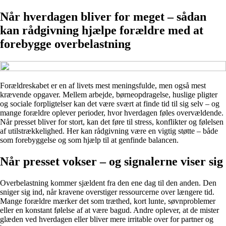
Når hverdagen bliver for meget – sådan
kan rådgivning hjælpe forældre med at
forebygge overbelastning
Forældreskabet er en af livets mest meningsfulde, men også mest
krævende opgaver. Mellem arbejde, børneopdragelse, huslige pligter
og sociale forpligtelser kan det være svært at finde tid til sig selv – og
mange forældre oplever perioder, hvor hverdagen føles overvældende.
Når presset bliver for stort, kan det føre til stress, konflikter og følelsen
af utilstrækkelighed. Her kan rådgivning være en vigtig støtte – både
som forebyggelse og som hjælp til at genfinde balancen.
Når presset vokser – og signalerne viser sig
Overbelastning kommer sjældent fra den ene dag til den anden. Den
sniger sig ind, når kravene overstiger ressourcerne over længere tid.
Mange forældre mærker det som træthed, kort lunte, søvnproblemer
eller en konstant følelse af at være bagud. Andre oplever, at de mister
glæden ved hverdagen eller bliver mere irritable over for partner og