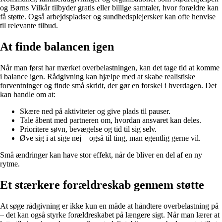
og Børns Vilkår tilbyder gratis eller billige samtaler, hvor forældre kan
få støtte. Også arbejdspladser og sundhedsplejersker kan ofte henvise
til relevante tilbud.
At finde balancen igen
Når man først har mærket overbelastningen, kan det tage tid at komme
i balance igen. Rådgivning kan hjælpe med at skabe realistiske
forventninger og finde små skridt, der gør en forskel i hverdagen. Det
kan handle om at:
Skære ned på aktiviteter og give plads til pauser.
Tale åbent med partneren om, hvordan ansvaret kan deles.
Prioritere søvn, bevægelse og tid til sig selv.
Øve sig i at sige nej – også til ting, man egentlig gerne vil.
Små ændringer kan have stor effekt, når de bliver en del af en ny
rytme.
Et stærkere forældreskab gennem støtte
At søge rådgivning er ikke kun en måde at håndtere overbelastning på
– det kan også styrke forældreskabet på længere sigt. Når man lærer at