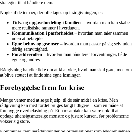
strategier til at håndtere dem.
Nogle af de temaer, der ofte tages op i rådgivningen, er:
Tids- og opgavefordeling i familien
– hvordan man kan skabe
mere realistiske rammer i hverdagen.
Kommunikation i parforholdet
– hvordan man taler sammen
uden at bebrejde.
Egne behov og grænser
– hvordan man passer på sig selv uden
dårlig samvittighed.
Forældrerollen
– hvordan man håndterer forventninger, både
egne og andres.
Rådgivning handler ikke om at få at vide, hvad man skal gøre, men om
at blive støttet i at finde sine egne løsninger.
Forebyggelse frem for krise
Mange venter med at søge hjælp, til de står midt i en krise. Men
rådgivning kan med fordel bruges langt tidligere – som en måde at
forebygge overbelastning på. Et par samtaler kan være nok til at
opdage uhensigtsmæssige mønstre og justere kursen, før problemerne
vokser sig store.
Kommuner, familierådgivninger og organisationer som Mødrehjælpen